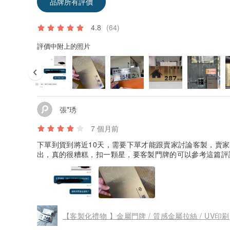
品牌所有評價
4.8
(64)
評價中附上的照片
張*琇
7 個月前
下單到貨到將近10天，需要下單才能跟賣家討論客製，賣
出，真的很糟糕，扣一顆星，要客製門牌的可以參考這篇評論
【客製化禮物 】金屬門牌 / 質感金屬拉絲 / UV印刷