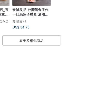
石_玉
食誠良品 台灣黑金手作
對章_
一口烏魚子禮盒 酒漬厚
切炙燒烏魚子
OMO
食誠良品
US$ 34.75
看更多相似商品