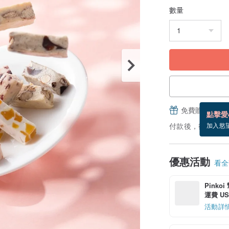
數量
免費贈送電子
點擊愛
付款後，從備貨到
加入慾
優惠活動
看全部
Pinko
運費 US$
活動詳