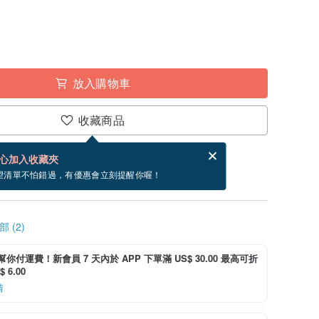
放入購物車
收藏商品
賀卡，結帳完成後填寫
電子賀卡是什麼？
心加入收藏夾
寄出商品為 1 個工作天。（不包含假日）
望清單不怕錯過，有優惠會立刻提醒你喔！
 (2)
i 幫你付運費！新會員 7 天內於 APP 下單滿 US$ 30.00 最高可折
 6.00
情