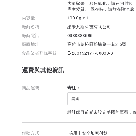
大量堅果，容易氧化，請在開封後
產生變質。 保存時，請放在陰涼處
內容量
100.0g x 1
廠商名稱
納米凡斯科技有限公司
廠商電話
0980388585
廠商地址
高雄市鳥松區松埔路一巷2-5號
食品業者登錄字號
E-200152177-00000-6
運費與其他資訊
商品運費
寄往：
美國
設計師目前尚未設定美國的運費，
付款方式
信用卡安全加密付款