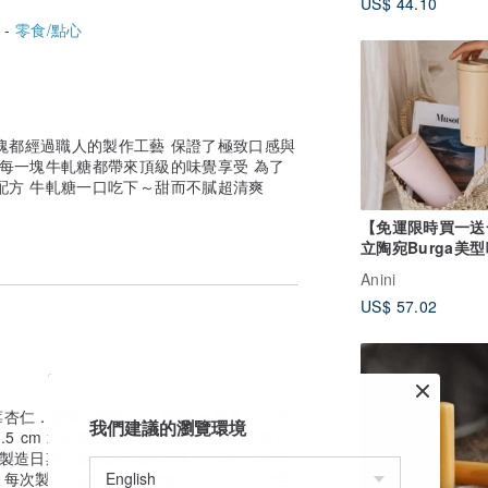
US$ 44.10
 -
零食/點心
塊都經過職人的製作工藝 保證了極致口感與
保每一塊牛軋糖都帶來頂級的味覺享受 為了
配方 牛軋糖一口吃下～甜而不膩超清爽
【免運限時買一送
立陶宛Burga美
杯 防漏設計 保溫
Anini
US$ 57.02
莓杏仁．原味牛奶杏仁．芒果 🌵重量：一包
我們建議的瀏覽環境
x1.5 cm x 厚度2cm （手工測量±0.2cm為正
 製造日期：標示於包裝內 說 明：不添
每次製作的軟硬度可能會稍有不同。 內含