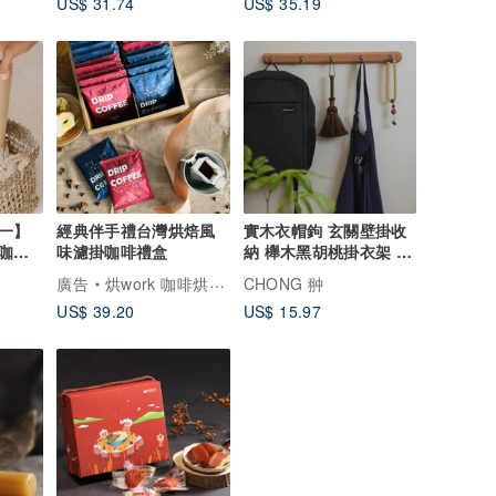
US$ 31.74
US$ 35.19
一】
經典伴手禮台灣烘焙風
實木衣帽鉤 玄關壁掛收
型咖啡
味濾掛咖啡禮盒
納 櫸木黑胡桃掛衣架 家
保冷
居裝飾
廣告
烘work 咖啡烘作坊
CHONG 翀
US$ 39.20
US$ 15.97