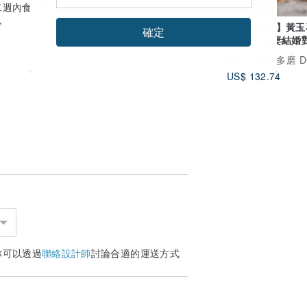
二週內食用完畢，以免糖果跟空氣接觸過久
，
【好石多磨】黃玉
確定
石印章_夫妻結婚
圓章
廣告
好石多磨 D
US$ 132.74
你可以透過
聯絡設計師
討論合適的運送方式