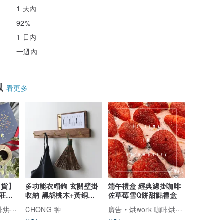
1 天內
92%
1 日內
一週內
似
看更多
出貨】
多功能衣帽鉤 玄關壁掛
端午禮盒 經典濾掛咖啡
品莊園
收納 黑胡桃木+黃銅美
佐草莓雪Q餅甜點禮盒
物
烘作坊
CHONG 翀
廣告
烘work 咖啡烘作坊