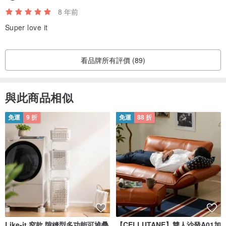
8 年前
Super love it
看品牌所有評價 (89)
與此商品相似
免運
9 折
免運
88 折
Like-it 窄款 隙縫型多功能可堆疊
【CELLUTANE】雙人沙發A01加