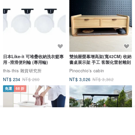
日本Like-it 可堆疊收納洗衣籃專
雙抽屜螢幕增高架(寬42CM) 收納
用 -滑滑便利輪 (專用輪)
書桌展示架 手工 客製化雷射雕刻
this-this 雜貨研究所
Pinocchio’s cabin
NT$ 234
NT$ 260
NT$ 3,026
NT$ 3,362
免運
68 折
看其他商品
了解品牌