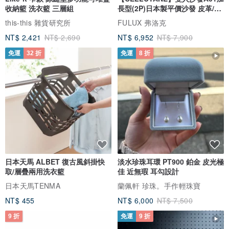
收納籃 洗衣籃 三層組
長型(2P)日本製平價沙發 皮革/燈
芯絨
this-this 雜貨研究所
FULUX 弗洛克
NT$ 2,421
NT$ 2,690
NT$ 6,952
NT$ 7,900
免運
32 折
免運
8 折
日本天馬 ALBET 復古風斜掛快
淡水珍珠耳環 PT900 鉑金 皮光極
取/層疊兩用洗衣籃
佳 近無瑕 耳勾設計
日本天馬TENMA
蘭佩軒 珍珠。手作輕珠寶
NT$ 455
NT$ 6,000
NT$ 7,500
9 折
免運
9 折