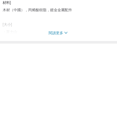
材料]
木材（中國），丙烯酸樹脂，鍍金金屬配件
[大小]
・富士山
閱讀更多
約3cm×2.5cm
厚度約4mm
・太陽
直徑約9mm
厚度約3mm
產地/生產方式
產地：日本/手工製作