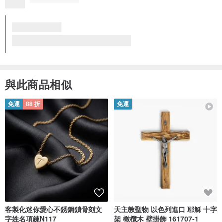
與此商品相似
免運
88 折
免運
客製化迷你愛心不銹鋼鎖骨刻文
天主教聖物 以色列進口 耶穌 十字
字姓名項鍊N117
架 橄欖木 壁掛飾 161707-1