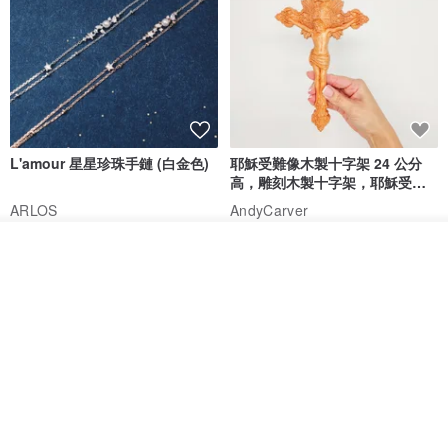
L'amour 星星珍珠手鏈 (白金色)
耶穌受難像木製十字架 24 公分
高，雕刻木製十字架，耶穌受難
像天主教十字架
ARLOS
AndyCarver
NT$ 4,641
NT$ 6,630
NT$ 1,560
我要訂製
加入收藏
了解品牌
免運
7 折