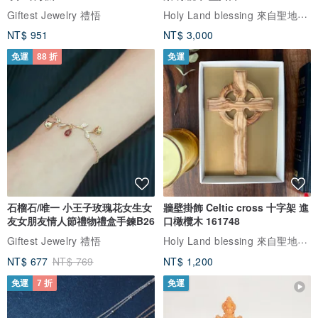
Holy Land blessing 來自聖地的祝福
Giftest Jewelry 禮悟
NT$ 951
NT$ 3,000
免運
88 折
免運
石榴石/唯一 小王子玫瑰花女生女
牆壁掛飾 Celtic cross 十字架 進
友女朋友情人節禮物禮盒手鍊B26
口橄欖木 161748
Holy Land blessing 來自聖地的祝福
Giftest Jewelry 禮悟
NT$ 677
NT$ 769
NT$ 1,200
免運
7 折
免運