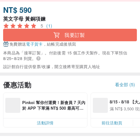
NT$ 590
英文字母 黃銅項鍊
5
(1)
我要訂製
免費贈送
電子賀卡
，結帳完成後填寫
本商品為「接單訂製」。付款後需 15 個工作天製作。現在下單預估
8/25~8/28 到貨。
設計館自行提供發票/收據，開立後將寄至購買人地址
優惠活動
看全部 (5)
8/15 - 8/18 
Pinkoi 幫你付運費！新會員 7 天內
季】滿 NT$3500
於 APP 下單滿 NT$ 500 最高可折
滿 NT$ 3,500 現
50
運費 NT$ 100
50
活動詳情
前往活動頁