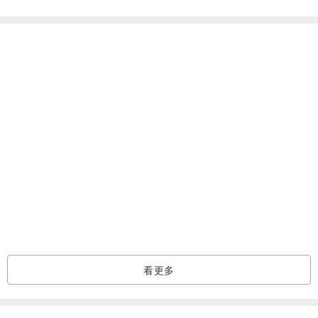
///本商品都是純手工一個一個製作，所以每個都是獨一無二，會跟照
片上有稍稍不同。///
產地/製造方式
台灣台南/手工製作
看更多