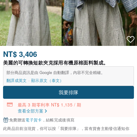
NT$ 3,406
美麗的可轉換短款夾克採用有機原棉面料製成。
部分商品資訊是由 Google 自動翻譯，內容不完全精確。
翻譯成英文
顯示原文（泰文）
我要排隊
最高 3 期零利率 NT$ 1,135 / 期
查看全部方案
免費贈送
電子賀卡
，結帳完成後填寫
此商品目前沒現貨，你可以按「我要排隊」，當有貨會主動發信通知你