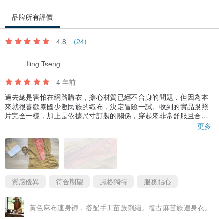
品牌所有評價
4.8
(24)
Iling Tseng
4 年前
過去總是害怕在網路購衣，擔心材質已經不合身的問題，但因為本
來就很喜歡泰國少數民族的織布，決定冒險一試。收到的實品跟照
片完全一樣，加上是依據尺寸訂製的關係，穿起來非常舒服且合
身。品牌理念也很棒，用紙袋及布袋包裝，可以完整保護商品也完
更多
全沒有塑膠廢棄物。訂製溝通過程很友善且有耐心。如果之後還有
推出其他喜愛的商品，絕對會想再回購。
Thank you for this lovely jumpsuit and zero plastic packaging D
aniel❤️.
質感優異
符合期望
風格獨特
服務貼心
黃色麻布連身褲，搭配手工苗族刺繡。復古麻苗族連身衣。