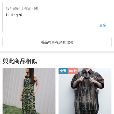
設計師於 4 年前回覆
Hi Iling 💖
Thank you so much for this beautiful feedback! We are so
更多
happy that you enjoy your new Hmong jumpsuit and the fre
e plastic packaging. It was a lovely choice 🙏 We wish you
a beautiful spring.
看品牌所有評價 (24)
With Love from Thailand,
Daniel
與此商品相似
免運
88 折