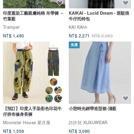
印度蓋染工藝親膚純棉 吊帶褲 －
KAIKAI - Lucid Dream - 斑駁痕
竹葉藍
牛仔托特包
Tramper
KAI KAI®
NT$ 1,480
NT$ 2,271
NT$ 2,580
免運
【預訂】印度人手染彩色印花牛
小憩時光綁帶造型裙-淺藍
仔拼布修身長褲
Moonstar House 星月屋
許許兒 XUXUWEAR
NT$ 1,559
NT$ 3,080