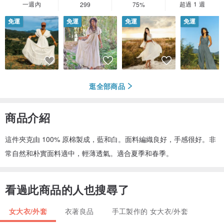
一週內
超過 1 週
299
75%
免運
免運
免運
免運
逛全部商品
商品介紹
這件夾克由 100% 原棉製成，藍和白。面料編織良好，手感很好。非
常自然和朴實面料適中，輕薄透氣。適合夏季和春季。
看過此商品的人也搜尋了
女大衣/外套
衣著良品
手工製作的 女大衣/外套