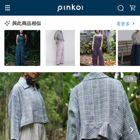
與此商品相似
看更多
1/9