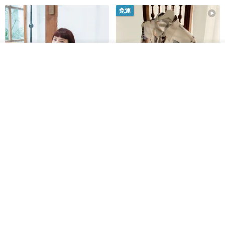
免運
我要排隊
加入收藏
了解品牌
印度蓋染工藝純棉 吊帶褲 連身褲
暈染印花白洋裝 外罩衫 復古洋裝
- 雪花灰
Tramper
Noir by Phoenix
NT$ 1,480
NT$ 1,480