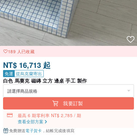
189 人已收藏
NT$ 16,713 起
免運
從烏克蘭寄出
白色 馬賽克 磁磚 立方 邊桌 手工 製作
我要訂製
最高 6 期零利率 NT$ 2,785 / 期
查看全部方案
免費贈送
電子賀卡
，結帳完成後填寫