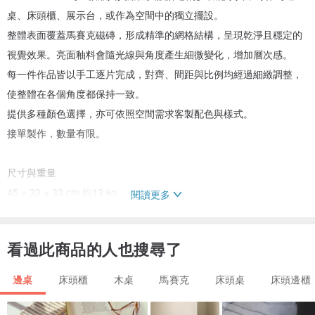
桌、床頭櫃、展示台，或作為空間中的獨立擺設。
整體表面覆蓋馬賽克磁磚，形成精準的網格結構，呈現乾淨且穩定的
視覺效果。亮面釉料會隨光線與角度產生細微變化，增加層次感。
每一件作品皆以手工逐片完成，對齊、間距與比例均經過細緻調整，
使整體在各個角度都保持一致。
提供多種顏色選擇，亦可依照空間需求客製配色與樣式。
接單製作，數量有限。
尺寸與重量
45 × 33 × 33 cm 約13 kg
閱讀更多
60 × 40 × 40 cm 約20 kg
支持尺寸客製化。
看過此商品的人也搜尋了
邊桌
床頭櫃
木桌
馬賽克
床頭桌
床頭邊櫃