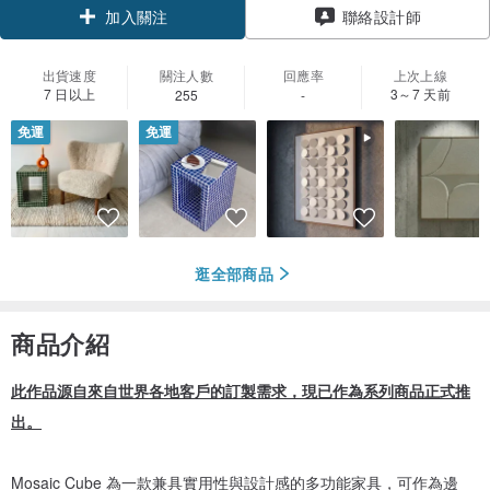
聯絡設計師
加入關注
出貨速度
關注人數
回應率
上次上線
7 日以上
3～7 天前
255
-
免運
免運
逛全部商品
商品介紹
此作品源自來自世界各地客戶的訂製需求，現已作為系列商品正式推
出。
Mosaic Cube 為一款兼具實用性與設計感的多功能家具，可作為邊