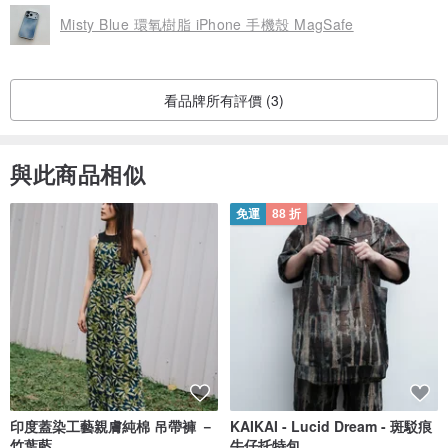
Misty Blue 環氧樹脂 iPhone 手機殼 MagSafe
看品牌所有評價 (3)
與此商品相似
免運
88 折
印度蓋染工藝親膚純棉 吊帶褲 －
KAIKAI - Lucid Dream - 斑駁痕
竹葉藍
牛仔托特包