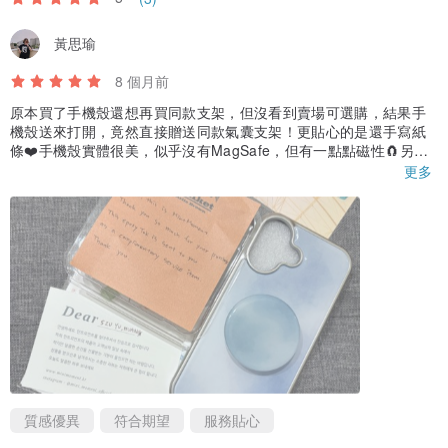
黃思瑜
8 個月前
原本買了手機殼還想再買同款支架，但沒看到賣場可選購，結果手
機殼送來打開，竟然直接贈送同款氣囊支架！更貼心的是還手寫紙
條❤️手機殼實體很美，似乎沒有MagSafe，但有一點點磁性🧲另外
就是側邊偏厚，相機按鈕那邊也有挖空，要稍微用力點按。整體來
更多
說手機殼好看～～～店家也很貼心，包裝不馬虎，有機會會再回購
🥰
質感優異
符合期望
服務貼心