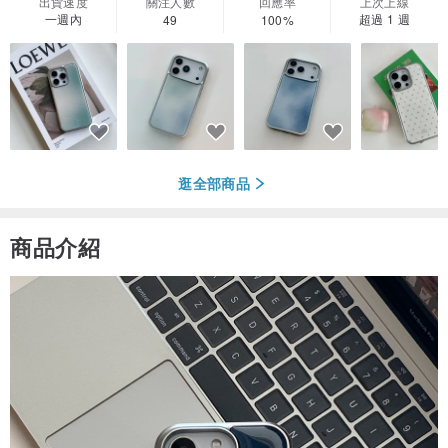
出貨速度
關注人數
回應率
上次上線
一週內
超過 1 週
49
100%
逛全部商品
商品介紹