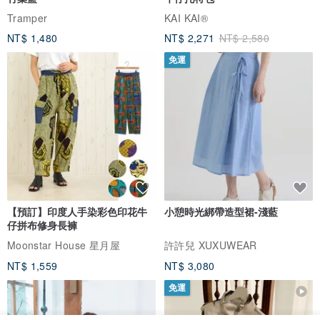
Tramper
KAI KAI®
NT$ 1,480
NT$ 2,271
NT$ 2,580
免運
【預訂】印度人手染彩色印花牛
小憩時光綁帶造型裙-淺藍
仔拼布修身長褲
Moonstar House 星月屋
許許兒 XUXUWEAR
NT$ 1,559
NT$ 3,080
免運