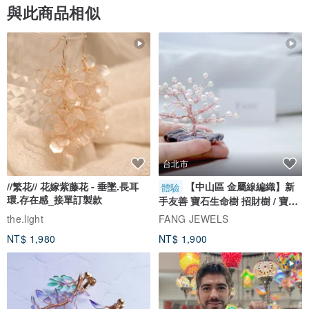
與此商品相似
台北市
//繁花// 花嫁紫藤花 - 垂墜.長耳
【中山區 金屬線編織】新
體驗
環.存在感_接單訂製款
手友善 寶石生命樹 招財樹 / 寶石
自選
the.light
FANG JEWELS
NT$ 1,980
NT$ 1,900