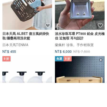
日本天馬 ALBET 復古風斜掛快
淡水珍珠耳環 PT900 鉑金 皮光極
取/層疊兩用洗衣籃
佳 近無瑕 耳勾設計
日本天馬TENMA
蘭佩軒 珍珠。手作輕珠寶
NT$ 455
NT$ 6,000
NT$ 7,500
9 折
免運
9 折
放入購物車
加入收藏
了解品牌