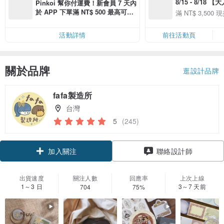
8/15 - 8/18 
Pinkoi 幫你付運費！新會員 7 天內
季】滿 NT$3500
於 APP 下單滿 NT$ 500 最高可折
滿 NT$ 3,500 現
50
運費 NT$ 100
50
活動詳情
前往活動頁
關於品牌
逛設計品牌
fafa製造所
台灣
5
(245)
領優惠券
聯絡設計師
加入關注
出貨速度
關注人數
回應率
上次上線
1～3 日
3～7 天前
704
75%