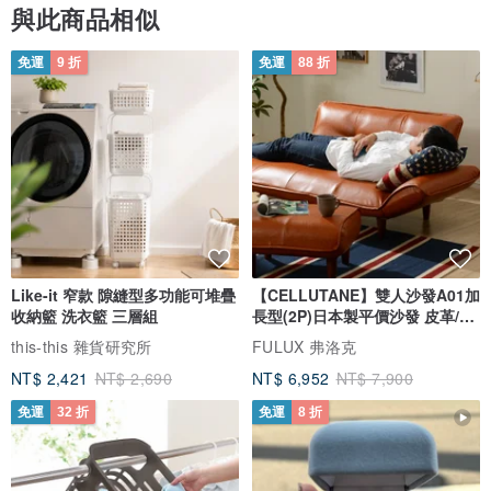
與此商品相似
免運
9 折
免運
88 折
Like-it 窄款 隙縫型多功能可堆疊
【CELLUTANE】雙人沙發A01加
收納籃 洗衣籃 三層組
長型(2P)日本製平價沙發 皮革/燈
芯絨
this-this 雜貨研究所
FULUX 弗洛克
NT$ 2,421
NT$ 2,690
NT$ 6,952
NT$ 7,900
免運
32 折
免運
8 折