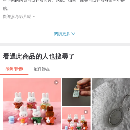
貼。
歡迎參考影片呦 ~
閱讀更多
\ 注意事項 /
* 手工測量多少會有些微誤差
看過此商品的人也搜尋了
* 圖案如受到凹折會破損，請務必注意
* 拍照效果和螢幕影響可能造成色差，商品皆以實體為主
吊飾/掛飾
配件飾品