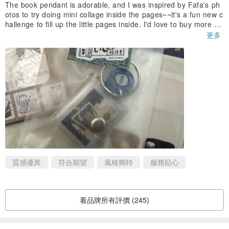
The book pendant is adorable, and I was inspired by Fafa's ph
otos to try doing mini collage inside the pages~~it's a fun new c
hallenge to fill up the little pages inside. I'd love to buy more of
these as gifts for my friends.
更多
質感優異
符合期望
風格獨特
服務貼心
看品牌所有評價 (245)