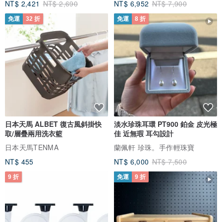
NT$ 2,421
NT$ 2,690
NT$ 6,952
NT$ 7,900
免運
32 折
免運
8 折
日本天馬 ALBET 復古風斜掛快
淡水珍珠耳環 PT900 鉑金 皮光極
取/層疊兩用洗衣籃
佳 近無瑕 耳勾設計
日本天馬TENMA
蘭佩軒 珍珠。手作輕珠寶
NT$ 455
NT$ 6,000
NT$ 7,500
9 折
免運
9 折