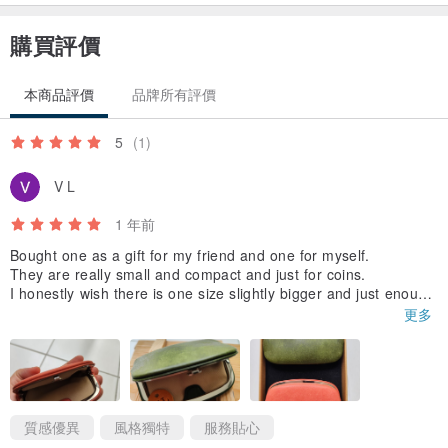
●此商品為全手工縫製
●每個訂製品實際縫線可能產生稍與商品照有所不同情況，此並非瑕疵
購買評價
●每塊皮革會有不同紋理、皺摺，甚至是傷疤或斑點，這也是皮革商品
的特別之處
本商品評價
品牌所有評價
●商品實際顏色與照片可能會因不同裝置、螢幕解析產生些微色差
5
(1)
V L
1 年前
Bought one as a gift for my friend and one for myself.
They are really small and compact and just for coins.
I honestly wish there is one size slightly bigger and just enough
to put one or 2 credit cards and few notes.
更多
But still love this, so uniquely designed and rare to come by. Th
ank you for making them and adding my initials. 😆
質感優異
風格獨特
服務貼心