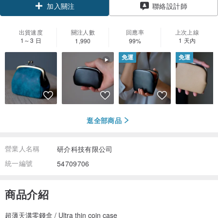
聯絡設計師
加入關注
出貨速度
關注人數
回應率
上次上線
1～3 日
1 天內
1,990
99%
免運
免運
逛全部商品
營業人名稱
研介科技有限公司
統一編號
54709706
商品介紹
超薄天溝零錢盒 / Ultra thin coin case