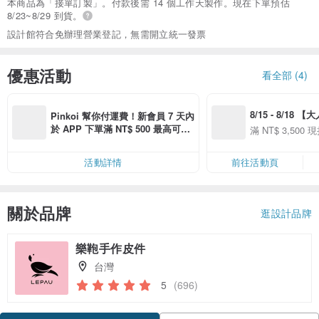
本商品為「接單訂製」。付款後需 14 個工作天製作。現在下單預估
8/23~8/29 到貨。
設計館符合免辦理營業登記，無需開立統一發票
優惠活動
看全部 (4)
8/15 - 8/18 
Pinkoi 幫你付運費！新會員 7 天內
季】滿 NT$3500
於 APP 下單滿 NT$ 500 最高可折
滿 NT$ 3,500 現
50
運費 NT$ 100
50
活動詳情
前往活動頁
關於品牌
逛設計品牌
樂鞄手作皮件
台灣
5
(696)
領優惠券