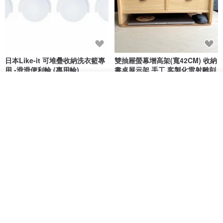
日本Like-it 可堆疊收納洗衣籃專
雙抽屜螢幕增高架(寬42CM) 收納
用 -滑滑便利輪 (專用輪)
書桌展示架 手工 客製化雷射雕刻
this-this 雜貨研究所
Pinocchio’s cabin
我要訂製
加入收藏
了解品牌
NT$ 234
NT$ 260
NT$ 3,026
NT$ 3,362
免運
68 折
日本squ+ SUN&WASSER可層疊
工業風_植物雙層展示層架/塊根/