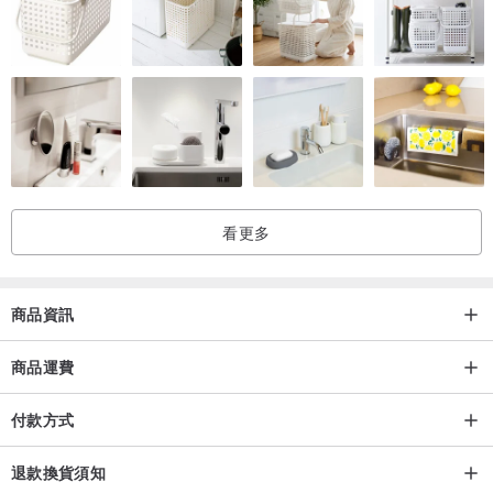
寄貨與配送：
●此商品下單後開始製作約需14個工作天
●台灣寄送
●可選擇 郵局，宅配，超商取貨
保養方式：
●避免長時間放置於潮濕的環境
●若皮件被雨淋濕，請儘速使用乾淨棉布擦拭後放置室內通風陰涼處靜
看更多
置
●請勿使用吹風機或直接曝曬於日光下
商品資訊
●不使用時請套入防塵袋中，收藏於乾燥陰涼處
●每2~3個月使用皮革保養油擦拭
商品運費
加購超值皮革保養組：
www.pinkoi.com/product/65VrwZ3u?ca
t...
付款方式
退款換貨須知
注意事項：