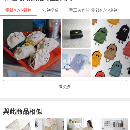
尺寸與規格：
零錢包/小錢包
包包提袋
手工製作的 零錢包/小錢包
●義大利植鞣協會認證皮廠Badalassi Carlo Pueblo leather
● 【皮色選擇】可可咖，橄欖綠，葡萄紫，星河藍，栗子棕，櫻花
粉，繡球花藍
● 【外徑】長6.8 x 寬10.3 x 深0.5cm
【內徑】長4.5 x 寬8.0 x 深0.5cm
●總重30g±5%
手工精製
看更多
與此商品相似