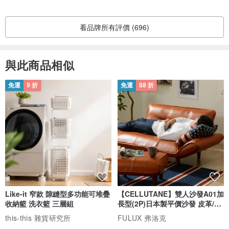
看品牌所有評價 (696)
與此商品相似
免運
9 折
免運
88 折
Like-it 窄款 隙縫型多功能可堆疊
【CELLUTANE】雙人沙發A01加
收納籃 洗衣籃 三層組
長型(2P)日本製平價沙發 皮革/燈
芯絨
this-this 雜貨研究所
FULUX 弗洛克