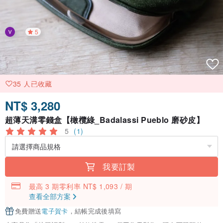
5
35 人已收藏
NT$ 3,280
超薄天溝零錢盒【橄欖綠_Badalassi Pueblo 磨砂皮】
5
(1)
我要訂製
最高 3 期零利率 NT$ 1,093 / 期
查看全部方案
免費贈送
電子賀卡
，結帳完成後填寫