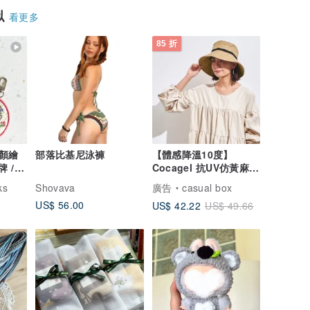
似
看更多
85 折
顏繪
部落比基尼泳褲
【體感降溫10度】
 /
Cocagel 抗UV仿黃麻遮
陽帽
ks
Shovava
廣告
casual box
US$ 56.00
US$ 42.22
US$ 49.66