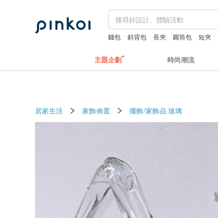
錢包
斜背包
長夾
圓筒包
短夾
主題企劃
時尚潮流
居家生活
家飾佈置
擺飾/家飾品
玻璃