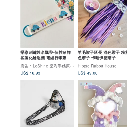
樂彩刺繡姓名飄帶-個性吊飾
羊毛辮子延長 混色辮子 粉
客製化鑰匙圈 電繡行李飄帶
色辮子 卡哇伊德辮子
開學季
廣告
LeShine 樂彩手感原創工作室
Hippie Rabbit House
US$ 16.93
US$ 49.00