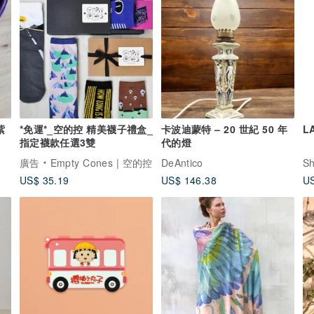
紫
*免運*_空的控 精美襪子禮盒_
卡波迪蒙特 – 20 世紀 50 年
L
指定襪款任選3雙
代的燈
廣告
Empty Cones | 空的控
DeAntico
S
US$ 35.19
US$ 146.38
US