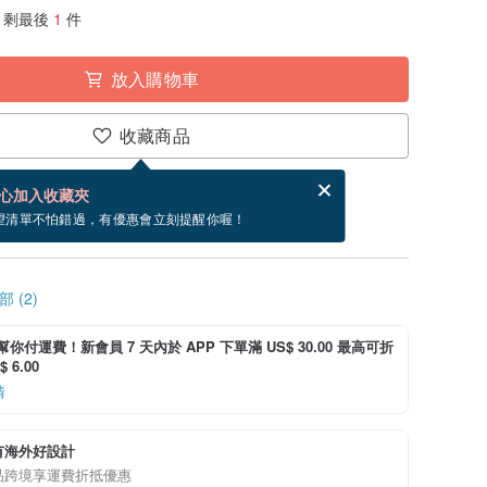
剩最後
1
件
放入購物車
收藏商品
賀卡，結帳完成後填寫
電子賀卡是什麼？
心加入收藏夾
~8/23 到貨。
望清單不怕錯過，有優惠會立刻提醒你喔！
 (2)
i 幫你付運費！新會員 7 天內於 APP 下單滿 US$ 30.00 最高可折
 6.00
情
有海外好設計
品跨境享運費折抵優惠