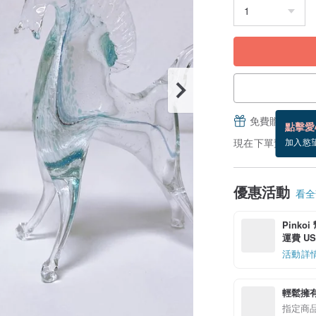
免費贈送電子
點擊愛
現在下單預估 8/18
加入慾
優惠活動
看全部
Pinko
運費 US$
活動詳
輕鬆擁
指定商