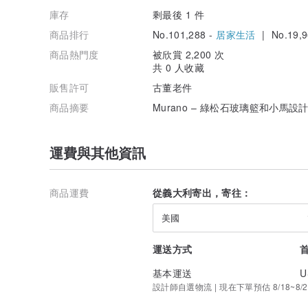
庫存
剩最後 1 件
商品排行
No.101,288 -
居家生活
| No.19,9
商品熱門度
被欣賞 2,200 次
共 0 人收藏
販售許可
古董老件
商品摘要
Murano – 綠松石玻璃籃和小馬設
運費與其他資訊
商品運費
從義大利寄出，寄往：
美國
運送方式
基本運送
U
設計師自選物流 | 現在下單預估 8/18~8/2