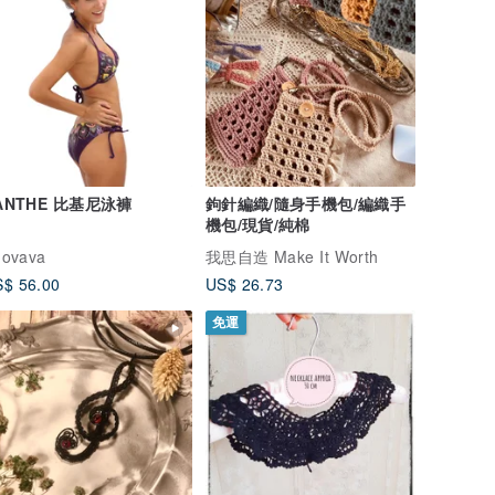
ANTHE 比基尼泳褲
鉤針編織/隨身手機包/編織手
機包/現貨/純棉
hovava
我思自造 Make It Worth
$ 56.00
US$ 26.73
免運