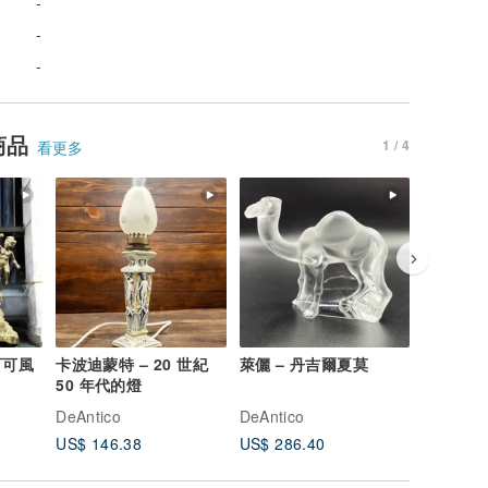
-
-
-
商品
1 / 4
看更多
可可風
卡波迪蒙特 – 20 世紀
萊儷 – 丹吉爾夏莫
Muran
50 年代的燈
DeAntico
DeAntico
DeAntico
US$ 146.38
US$ 286.40
US$ 178