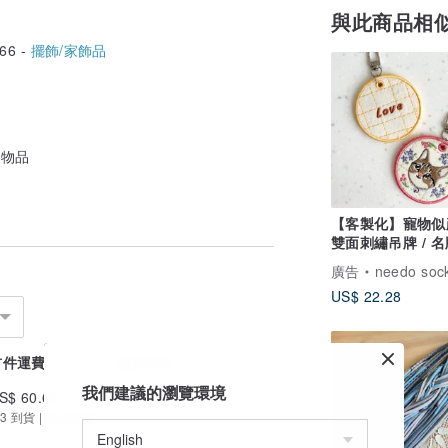
與此商品相
66 -
擺飾/家飾品
計物品
【客製化】寵物似
雙面刺繡吊牌 / 名牌
姓名電話
廣告
needo soc
US$ 22.28
首件運費
續件加收
我們建議的瀏覽環境
S$ 60.62
US$ 18.19
3 到貨 | 提供追蹤