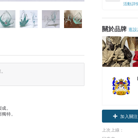
活動詳
關於品牌
逛設
確。
製成。
而獨特。
加入關注
上次上線：