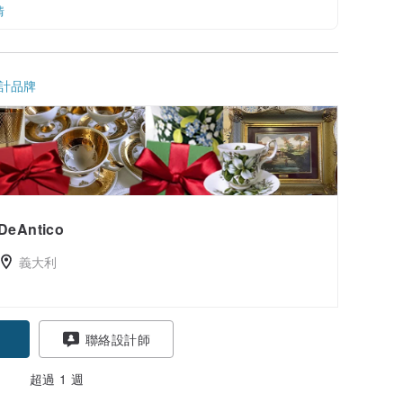
情
計品牌
DeAntico
義大利
聯絡設計師
超過 1 週