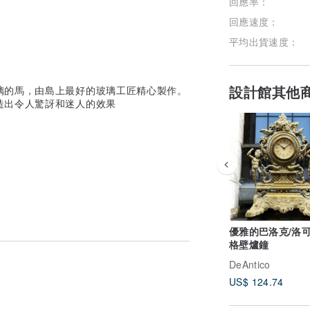
回應率：
回應速度：
平均出貨速度：
設計館其他
璃的馬，由島上最好的玻璃工匠精心製作。
造出令人驚訝和迷人的效果
優雅的巴洛克/洛
格壁爐鐘
DeAntico
US$ 124.74