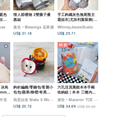
藍色
情人節禮物 2雙襪子優
手工鉤織灰色無尾熊主
女巫
惠組
題娃衣|尤加利葉裝飾|
適用15/17cm潮流公仔
use
廣告
Blessings 花果襪
WhimsyJessieStuido
US$ 31.18
US$ 25.71
88 折
 冰烏
鉤針編織/零錢包/客製小
六孔活頁萬能本本手帳
5mm手
包包/蘋果/柳橙/奇異果/
收納組 | 本本 三種內袋
小玉西瓜/番茄
週記事功能頁
我思自造 Make It Worth
作室
廣告
Macaron TOE 馬卡龍腳趾
US$ 20.72
US$ 34.69
US$ 39.42