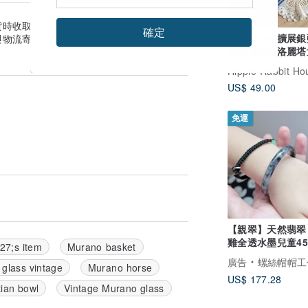
貨時收取的金額為準。
確定
羊毛長發綹擴展銀
與物流寄送天數估算。實際到貨日可能因付
恐懼哥特式洛麗塔
卡哇伊
Hippie Rabbit Ho
US$ 49.00
免運
【親翠】天然翡翠
雞全透水墨兒童4
27;s item
Murano basket
鐲
廣告
螺絲帽帽工
glass vintage
Murano horse
US$ 177.28
ian bowl
Vintage Murano glass