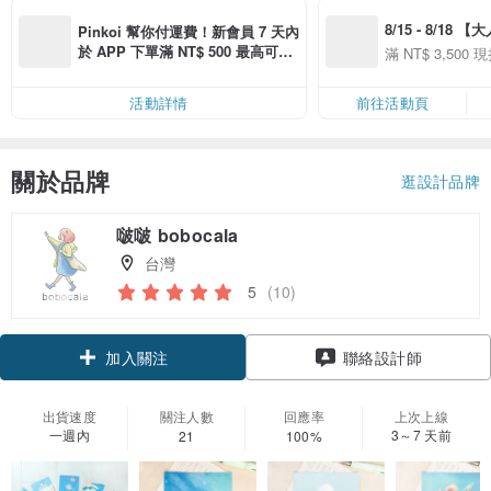
8/15 - 8/18 
Pinkoi 幫你付運費！新會員 7 天內
季】滿 NT$3500
於 APP 下單滿 NT$ 500 最高可折
滿 NT$ 3,500 現
50
運費 NT$ 100
50
活動詳情
前往活動頁
關於品牌
逛設計品牌
啵啵 bobocala
台灣
5
(10)
加入關注
聯絡設計師
出貨速度
關注人數
回應率
上次上線
一週內
3～7 天前
21
100%