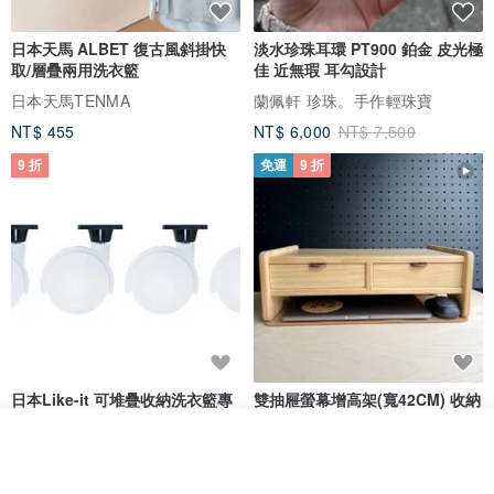
日本天馬 ALBET 復古風斜掛快
淡水珍珠耳環 PT900 鉑金 皮光極
取/層疊兩用洗衣籃
佳 近無瑕 耳勾設計
日本天馬TENMA
蘭佩軒 珍珠。手作輕珠寶
NT$ 455
NT$ 6,000
NT$ 7,500
9 折
免運
9 折
日本Like-it 可堆疊收納洗衣籃專
雙抽屜螢幕增高架(寬42CM) 收納
用 -滑滑便利輪 (專用輪)
書桌展示架 手工 客製化雷射雕刻
我要訂製
this-this 雜貨研究所
Pinocchio’s cabin
加入收藏
了解品牌
NT$ 234
NT$ 260
NT$ 3,026
NT$ 3,362