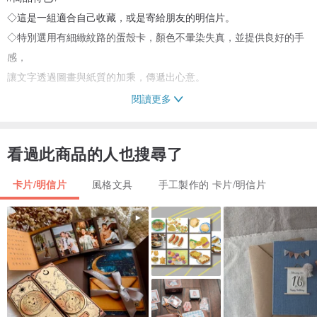
◇這是一組適合自己收藏，或是寄給朋友的明信片。
◇特別選用有細緻紋路的蛋殼卡，顏色不暈染失真，並提供良好的手
感，
讓文字透過圖畫與紙質的加乘，傳遞出心意。
閱讀更多
-
//商品規格//
看過此商品的人也搜尋了
◇10.5cm x 14.8cm
◇紙質：厚磅紙卡
卡片/明信片
風格文具
手工製作的 卡片/明信片
-
//小宣傳//
◇販售管道僅有Pinkoi、7-11賣貨便、FB商店
◇粉專同名搜尋『啵啵 bobocala』，新作不定期發佈，歡迎追蹤 :)
-