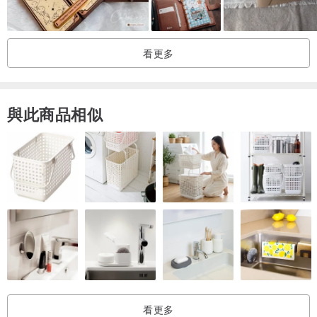
//注意事項//
◇確認訂單後印製，約2工作天寄出。
看更多
◇訂購前，請理解商品皆可能因拍攝光線及螢幕不同產生色差問題；
卡片為少量生產手工裁切，可能會有些微尺寸落差。
◇若運送中造成的商品損壞，可提供退換貨，建議開箱時可事先錄影
與此商品相似
確保商品狀態。
-
有任何疑問歡迎私訊詢問喔！
看更多