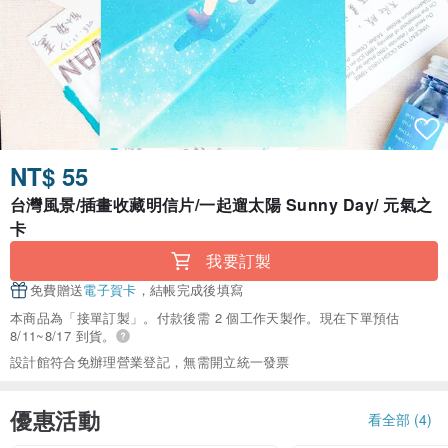
NT$ 55
台灣風景/插畫收藏明信片/一起遛太陽 Sunny Day/ 元氣之
卡
我要訂製
免費贈送
電子賀卡
，結帳完成後填寫
本商品為「接單訂製」。付款後需 2 個工作天製作。現在下單預估
8/11~8/17 到貨。
設計館符合免辦理營業登記，無需開立統一發票
優惠活動
看全部 (4)