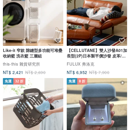
Like-it 窄款 隙縫型多功能可堆疊
【CELLUTANE】雙人沙發A01加
收納籃 洗衣籃 三層組
長型(2P)日本製平價沙發 皮革/燈
芯絨
this-this 雜貨研究所
FULUX 弗洛克
NT$ 2,421
NT$ 2,690
NT$ 6,952
NT$ 7,900
免運
32 折
免運
8 折