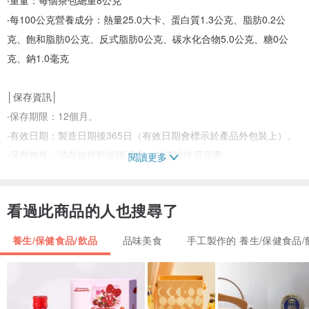
‧每100公克營養成分：熱量25.0大卡、蛋白質1.3公克、脂肪0.2公
克、飽和脂肪0公克、反式脂肪0公克、碳水化合物5.0公克、糖0公
克、鈉1.0毫克
│保存資訊│
‧保存期限：12個月。
‧有效日期：製造日期後365日（有效日期會標示於產品外包裝上）。
‧保存條件：請存放於乾燥陰涼處，並儘速使用完畢。
閱讀更多
│檢驗及產品責任險資訊│
看過此商品的人也搜尋了
‧本產品「內容物」具「農藥殘留」及「重金屬（鉛、砷、鎘、汞）」
檢驗證明。
養生/保健食品/飲品
品味美食
手工製作的 養生/保健食品/
‧本產品使用之「包材」具原廠商提供之食品包裝檢驗證明。
‧本產品投保產品責任險字號：國泰世紀產物保險股份有限公司1516字
第07PD01613號。