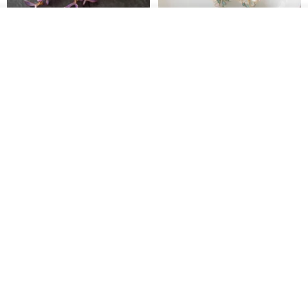
放入購物車
加入收藏
了解品牌
藤花 煌 耳環・耳夾
【繁花計畫】- 清冰
Dip art -nachugo-
紅花 hunghua
NT$ 2,125
NT$ 720
93 折
台北市
晶透紫藤花 垂墜樹脂/耳夾可
【療育時光】DIY製作2副
體驗
專屬UV膠乾燥花樹脂耳環 台北體