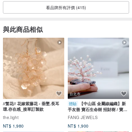
看品牌所有評價 (415)
與此商品相似
台北市
//繁花// 花嫁紫藤花 - 垂墜.長耳
【中山區 金屬線編織】新
體驗
環.存在感_接單訂製款
手友善 寶石生命樹 招財樹 / 寶石
自選
the.light
FANG JEWELS
NT$ 1,980
NT$ 1,900