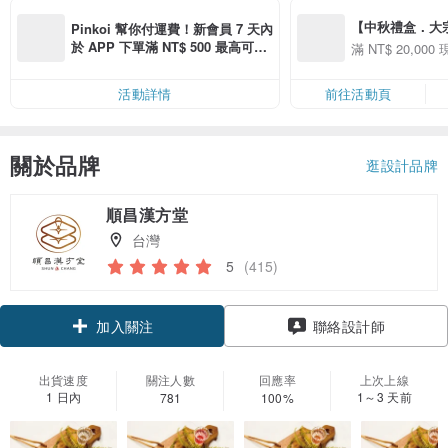
【中秋禮盒．大宗採購
Pinkoi 幫你付運費！新會員 7 天內
購買「品味美食」商
於 APP 下單滿 NT$ 500 最高可折
滿 NT$ 20,000 
000 現折 NT$1,5
運費 NT$ 100
活動詳情
前往活動頁
關於品牌
逛設計品牌
順昌漢方堂
台灣
5
(415)
加入關注
聯絡設計師
出貨速度
關注人數
回應率
上次上線
1 日內
1～3 天前
781
100%