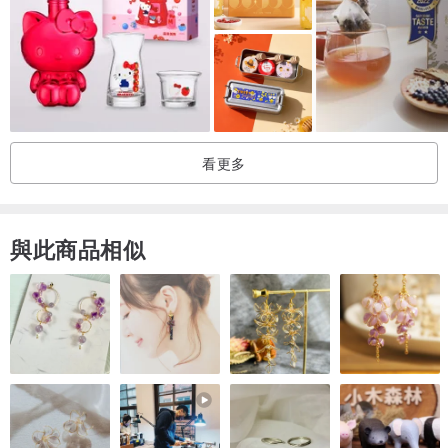
│使用方法│
‧本產品內容物以茶包袋填裝，不需烹煮，可直接加入適當水量放於杯
中沖泡。
【熱泡】
‧以約300c.c熱水沖泡，靜置3-5分後飲用。（可依個人口味增減水
看更多
量）
【冷泡】
‧加入少許熱水沖泡，靜置3-5分後，以冷水或冰塊調整溫度。
與此商品相似
│注意事項│
‧本產品「經期」、「孕期」、「哺乳期」中建議避免飲用。
‧本產品含有杏仁，不適合對其過敏體質者食用。
│其他事項│
‧本產品內容物以茶包袋填裝，不需烹煮，可直接放入杯中沖泡。
‧本產品部分不易以熱水沖開之內容物，本店將其研成粗粉便於沖泡，