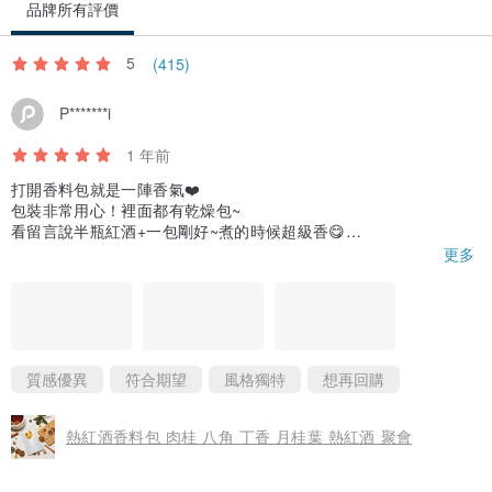
品牌所有評價
5
(415)
P*******i
1 年前
打開香料包就是一陣香氣❤️
包裝非常用心！裡面都有乾燥包~
看留言說半瓶紅酒+一包剛好~煮的時候超級香😋
切記火不要開太大，不然就會跟我一樣，蒸發掉一些，最後只剩一
更多
杯馬克杯😂
第一次煮熱紅酒超好喝😋
質感優異
符合期望
風格獨特
想再回購
熱紅酒香料包 肉桂 八角 丁香 月桂葉 熱紅酒 聚會