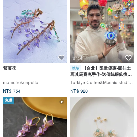
台北市
紫藤花
【台北】限量優惠-圖佳土
體驗
耳其馬賽克手作-送傳統服飾換裝
體驗
Turkiye Coffee&Mosaic studio土耳其咖啡與馬賽克燈工作坊
momoirokonpeito
NT$ 754
NT$ 920
免運