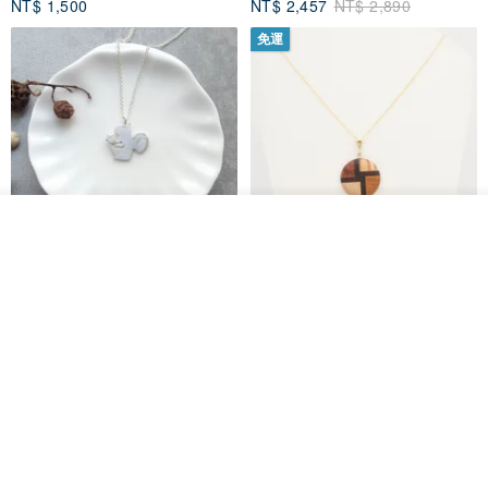
NT$ 1,500
NT$ 2,457
NT$ 2,890
免運
看其他商品
了解品牌
淘氣小松鼠925純銀項鍊
FOSSIL SERIES 圓形項鍊
micasa.no56
白谷工房
NT$ 1,180
NT$ 1,866
免運
88 折