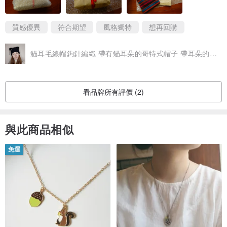
質感優異
符合期望
風格獨特
想再回購
貓耳毛線帽鉤針編織 帶有貓耳朵的哥特式帽子 帶耳朵的萬聖節帽
看品牌所有評價 (2)
與此商品相似
免運