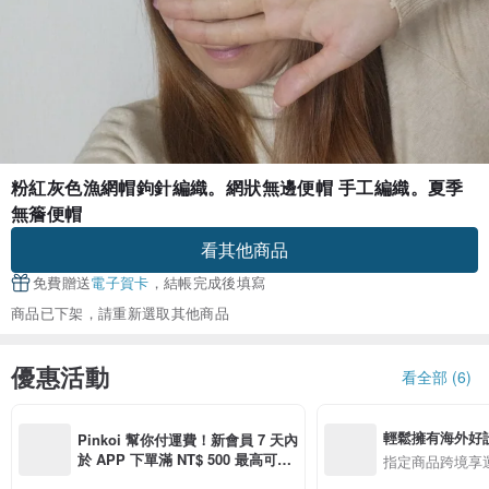
粉紅灰色漁網帽鉤針編織。網狀無邊便帽 手工編織。夏季
無簷便帽
看其他商品
免費贈送
電子賀卡
，結帳完成後填寫
商品已下架，請重新選取其他商品
優惠活動
看全部 (6)
輕鬆擁有海外好
Pinkoi 幫你付運費！新會員 7 天內
於 APP 下單滿 NT$ 500 最高可折
指定商品跨境享
運費 NT$ 100