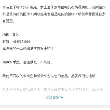
白色夏季帽子鉤針編織。女士夏季無簷便帽具有防曬功能。漁網帽鉤
針是最時尚的配件！網狀無邊便帽是絕佳的禮物！網狀庫菲帽適合所
有髮型。
均碼：S-XL
材質 – 優質腈綸紗
充滿愛的手工鉤織夏季無簷小帽！
用冷水手洗。低溫烘乾。不能熨。
我使用回收的卡通盒和紙袋來包裝您的物品。熱愛我們的地球！
稅金不包含在商品價格中！您所在國家/地區的所有稅款均由買方支
付！
閱讀更多
注意力！如果產品是客製化的，那麼它可能與照片略有不同，因為它