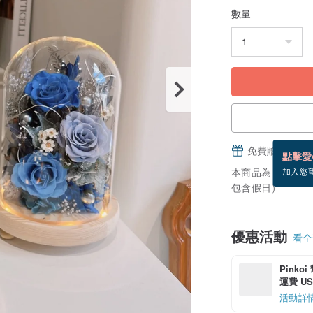
數量
免費贈送電子
點擊愛
本商品為「接單訂
加入慾
包含假日）
優惠活動
看全部
Pinko
運費 US$
活動詳