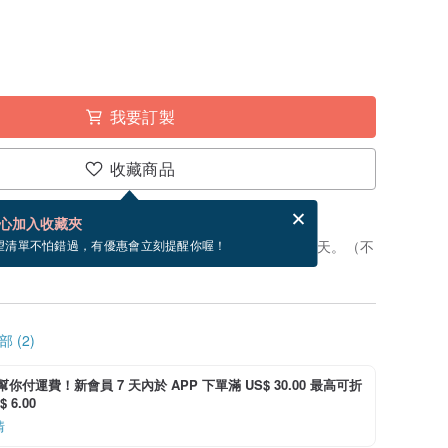
我要訂製
收藏商品
賀卡，結帳完成後填寫
電子賀卡是什麼？
心加入收藏夾
製」。付款後，從開始製作到寄出商品為 7 個工作天。（不
望清單不怕錯過，有優惠會立刻提醒你喔！
 (2)
i 幫你付運費！新會員 7 天內於 APP 下單滿 US$ 30.00 最高可折
 6.00
情