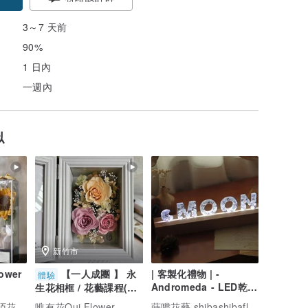
3～7 天前
90%
1 日內
一週內
似
新竹市
ower
【一人成團 】 永
| 客製化禮物 | -
體驗
Andromeda - LED乾燥
生花相框 / 花藝課程(顏
花字母夜燈 可三段式調
色可自由選配)
蒔嚐花藝 shibashibaflorist
 陌花
唯有花Oui Flower