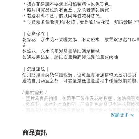
＊擴香花建議不要滴上柑橘類精油以免染色。
＊照片與實品也許有色差，介意者請勿購買！
＊若遇材料不足，將以同等值花材替代。
＊每箱最多僅能裝1個花禮，若超過1個花禮，煩請分開下
｜怎麼保存｜
乾燥花、永生花不要曬太陽、不要碰水、放置陰涼處可以
定
乾燥花、永生花受潮發霉請以酒精擦拭
如遇灰塵沾粘，請以吹風機調製低溫低風速吹拂
｜怎麼運送｜
使用防撞雪梨紙保護包裝，也可至賣場加購韓風透明提袋
送禮自用兩宜之外，可盡量減低運送過程中碰撞毀損問題
/ 購前需知 /
- 照片為實品拍攝，但因手工製作及花材形態，無法保證
- 乾燥花、永生花本身脆弱，開箱難免會發現少許花屑掉
- 因為花材皆為季節性若遇缺貨，我們會在色系跟整體樣
- 乾燥花、永生花為天然素材，運送時難免會有碰撞而少
- 您收到商品有任何問題，請不要急著給予差評，與我們
商品資訊