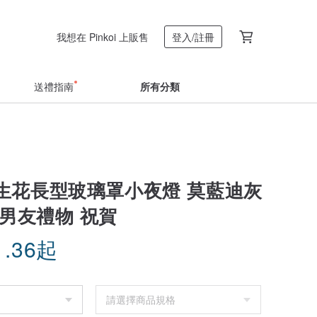
我想在 Pinkoi 上販售
登入/註冊
送禮指南
所有分類
生花長型玻璃罩小夜燈 莫藍迪灰
 男友禮物 祝賀
1.36
起