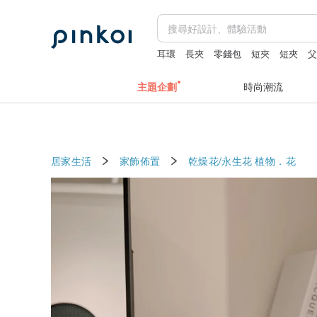
耳環
長夾
零錢包
短夾
短夾
主題企劃
時尚潮流
居家生活
家飾佈置
乾燥花/永生花
植物．花