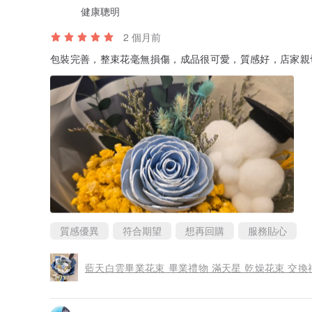
健康聰明
2 個月前
包裝完善，整束花毫無損傷，成品很可愛，質感好，店家親切
質感優異
符合期望
想再回購
服務貼心
藍天白雲畢業花束 畢業禮物 滿天星 乾燥花束 交換