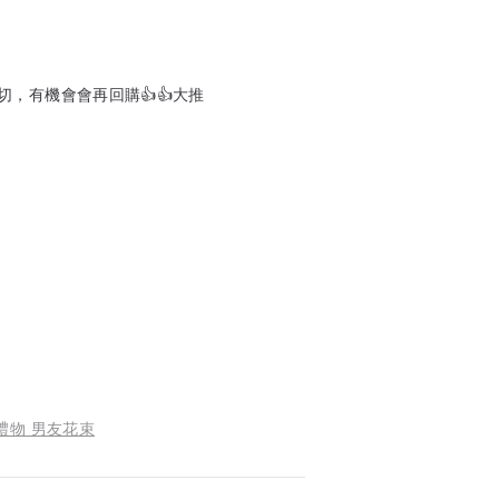
，有機會會再回購👍👍大推
禮物 男友花束