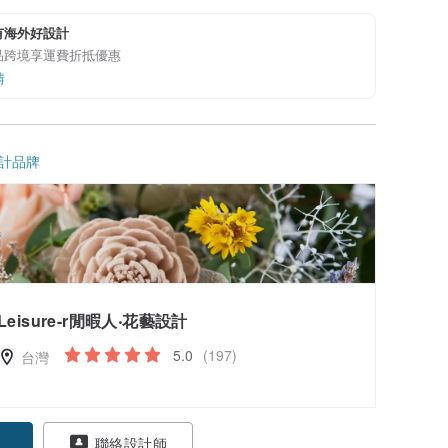
有海外好設計
品跨境享運費折抵優惠
情
計品牌
Leisure-r閒暇人‧花藝設計
5.0
(197)
台灣
聯絡設計師