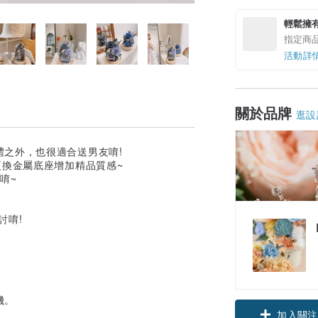
輕鬆擁
指定商
活動詳
關於品牌
逛設
之外，也很適合送男友唷!
更換金屬底座增加精品質感~
唷~
討唷!
。
機。
加入關注