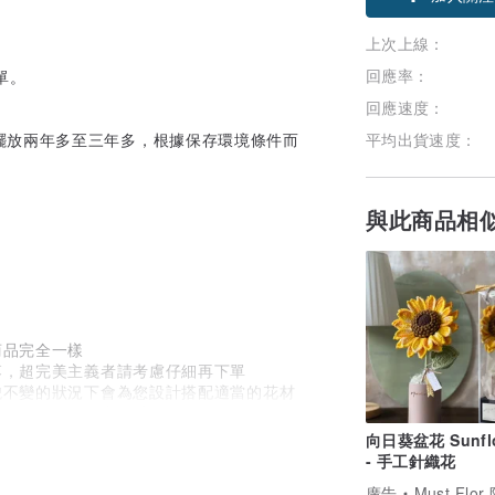
上次上線：
回應率：
單。
回應速度：
擺放兩年多至三年多，根據保存環境條件而
平均出貨速度：
與此商品相
。
商品完全一樣
落，超完美主義者請考慮仔細再下單
貌不變的狀況下會為您設計搭配適當的花材
許掉落，我們會盡力妥善包裝保護商品
聯絡後會盡快為您處理
向日葵盆花 Sunfl
- 手工針織花
廣告
Must Flor