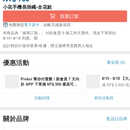
小花手機長掛繩-全花款
我要訂製
免費贈送
電子賀卡
，結帳完成後填寫
本商品為「接單訂製」。付款後需 5 個工作天製作。現在下單預估
8/15~8/18 到貨。
設計館自行提供發票/收據，開立後將寄至購買人地址
優惠活動
看全部 (5)
8/15 - 8/18 
Pinkoi 幫你付運費！新會員 7 天內
季】滿 NT$3500
於 APP 下單滿 NT$ 500 最高可折
滿 NT$ 3,500 現
50
運費 NT$ 100
50
活動詳情
前往活動頁
關於品牌
逛設計品牌