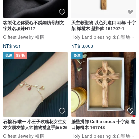
客製化迷你愛心不銹鋼鎖骨刻文
天主教聖物 以色列進口 耶穌 十字
字姓名項鍊N117
架 橄欖木 壁掛飾 161707-1
Holy Land blessing 來自聖地的祝福
Giftest Jewelry 禮悟
NT$ 951
NT$ 3,000
免運
88 折
免運
石榴石/唯一 小王子玫瑰花女生女
牆壁掛飾 Celtic cross 十字架 進
友女朋友情人節禮物禮盒手鍊B26
口橄欖木 161748
Holy Land blessing 來自聖地的祝福
Giftest Jewelry 禮悟