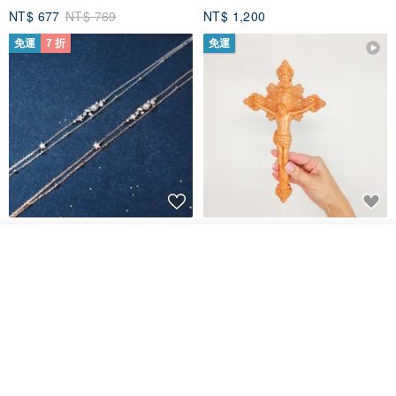
NT$ 677
NT$ 769
NT$ 1,200
免運
7 折
免運
L'amour 星星珍珠手鏈 (白金色)
耶穌受難像木製十字架 24 公分
高，雕刻木製十字架，耶穌受難
我要訂製
像天主教十字架
加入收藏
了解品牌
ARLOS
AndyCarver
NT$ 4,641
NT$ 6,630
NT$ 1,560
免運
7 折