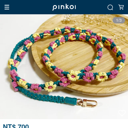
1/3
NT$ 700