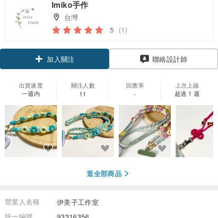
Imiko手作
台灣
5
(1)
加入關注
聯絡設計師
出貨速度
關注人數
回應率
上次上線
一週內
超過 1 週
11
-
逛全部商品
營業人名稱
伊美子工作室
統一編號
93316356