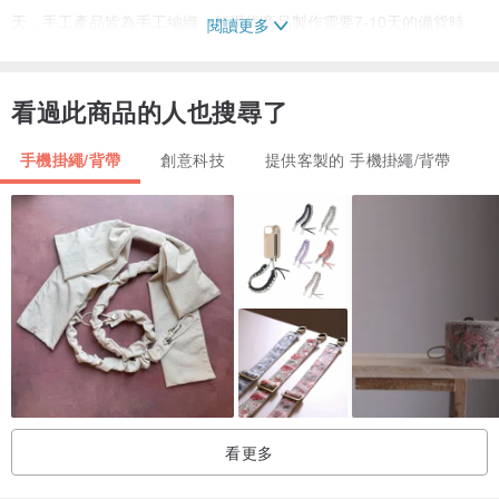
天，手工產品皆為手工編織，無現貨商品製作需要7-10天的備貨時
閱讀更多
間，以上備貨時間不包含假日。
看過此商品的人也搜尋了
[溫馨提醒]
* 清洗方式: 請使用溫和洗滌劑並以手洗方式溫柔地清洗，完畢後以按
手機掛繩/背帶
創意科技
提供客製的 手機掛繩/背帶
壓方式將水吸乾，再平放於通風處自然晾乾。
* 成品製作過程會有收線、使用膠固定等手作痕跡，以上狀況非產品
瑕疵，若對商品有高度要求請謹慎思考再購買。
看更多