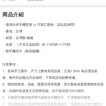
商品介紹
・適用任何手機型號 (※ 可客訂顏色，請訊息詢問)
・產地：台灣
・材質：台灣製 棉繩
・長度：（不含五金釦環）約 110CM~117CM
・附手機夾片（顏色隨機）
注意事項：
1、皆為手工製作，尺寸上難免有些誤差，正負1-5cm 為合理誤差
值，每件作品無法完全相同，下單前請先斟酌考慮。
2、因拍照角度、光線、螢幕呈現等因素，照片顏色或會跟實物有些色
差，拍攝時會盡量呈現實際樣貌，但不能保證100%相同。
3、凡購買手機掛繩背帶均會附送手機夾片，不需要額外購買。
4、可以聯絡設計師詢問現貨顏色貨客製顏色；現貨商品出貨天數約3