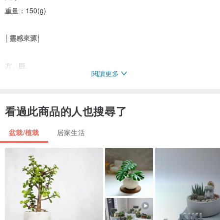
重量：150(g)
│靈感來源│
方、圓。
閱讀更多
萬物中最常見的元素，也是傳統文化具有深刻哲理的意象。
自由旋轉的巧思、玩轉高低層次的變化，花藝也能變得立體。
看過此商品的人也搜尋了
盆栽/植栽
居家生活
│注意事項│
1.不含拍攝用所有道具。
2.皆為手工開製模製作而成，會有模線與手工研磨的高低落差，手工