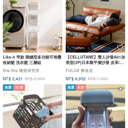
Like-it 窄款 隙縫型多功能可堆疊
【CELLUTANE】雙人沙發A01加
收納籃 洗衣籃 三層組
長型(2P)日本製平價沙發 皮革/燈
芯絨
this-this 雜貨研究所
FULUX 弗洛克
NT$ 2,421
NT$ 2,690
NT$ 6,952
NT$ 7,900
免運
32 折
免運
8 折