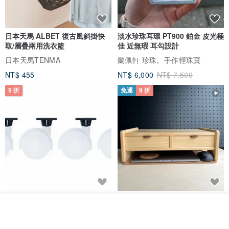
日本天馬 ALBET 復古風斜掛快
淡水珍珠耳環 PT900 鉑金 皮光極
取/層疊兩用洗衣籃
佳 近無瑕 耳勾設計
日本天馬TENMA
蘭佩軒 珍珠。手作輕珠寶
NT$ 455
NT$ 6,000
NT$ 7,500
9 折
免運
9 折
日本Like-it 可堆疊收納洗衣籃專
雙抽屜螢幕增高架(寬42CM) 收納
用 -滑滑便利輪 (專用輪)
書桌展示架 手工 客製化雷射雕刻
看其他商品
了解品牌
this-this 雜貨研究所
Pinocchio’s cabin