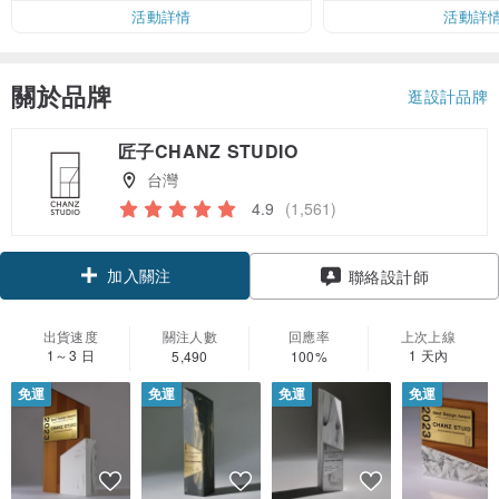
活動詳情
活動詳
關於品牌
逛設計品牌
匠子CHANZ STUDIO
台灣
4.9
(1,561)
加入關注
聯絡設計師
出貨速度
關注人數
回應率
上次上線
1～3 日
1 天內
5,490
100%
免運
免運
免運
免運