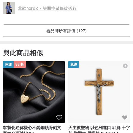
北歐nordic / 雙開拉鏈條紋襯衫
看品牌所有評價 (127)
與此商品相似
免運
88 折
免運
客製化迷你愛心不銹鋼鎖骨刻文
天主教聖物 以色列進口 耶穌 十字
字姓名項鍊N117
架 橄欖木 壁掛飾 161707-1