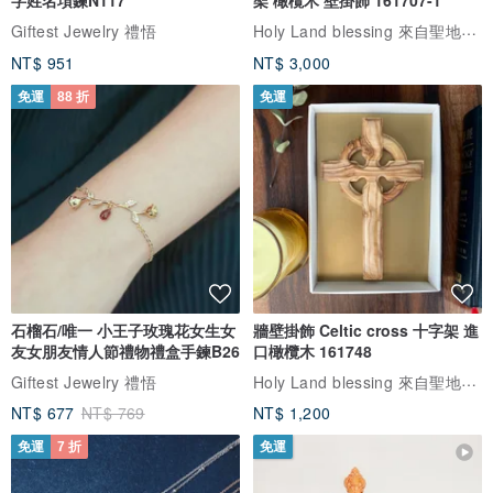
Holy Land blessing 來自聖地的祝福
Giftest Jewelry 禮悟
NT$ 951
NT$ 3,000
免運
88 折
免運
石榴石/唯一 小王子玫瑰花女生女
牆壁掛飾 Celtic cross 十字架 進
友女朋友情人節禮物禮盒手鍊B26
口橄欖木 161748
Holy Land blessing 來自聖地的祝福
Giftest Jewelry 禮悟
NT$ 677
NT$ 769
NT$ 1,200
免運
7 折
免運