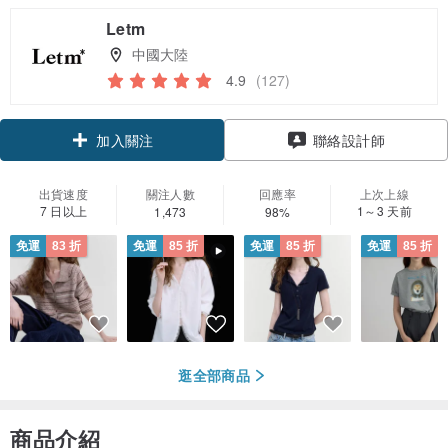
Letm
中國大陸
4.9
(127)
領優惠券
聯絡設計師
加入關注
出貨速度
關注人數
回應率
上次上線
7 日以上
1～3 天前
1,473
98%
免運
83 折
免運
85 折
免運
85 折
免運
85 折
逛全部商品
商品介紹