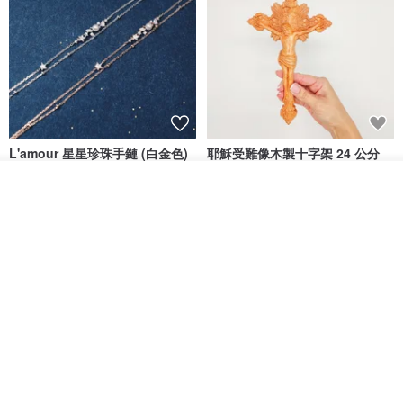
L'amour 星星珍珠手鏈 (白金色)
耶穌受難像木製十字架 24 公分
高，雕刻木製十字架，耶穌受難
像天主教十字架
看其他商品
ARLOS
AndyCarver
了解品牌
NT$ 4,641
NT$ 6,630
NT$ 1,560
免運
7 折