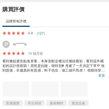
購買評價
品牌所有評價
4.9
(127)
m*******o
10 個月前
看到條紋廣告點進來看，本身喜歡這種法式條紋襯衫，看到這件襯
衫的設計很新穎！居然是拉鏈，很特別❣️ 考慮了一天決定下單💜 收
到貨後，衣服真的有質感，料子也佳，做工細不馬虎！ 很期待穿出
門的新手媽媽❤️‍🔥
更多
質感優異
符合期望
風格獨特
運送迅速