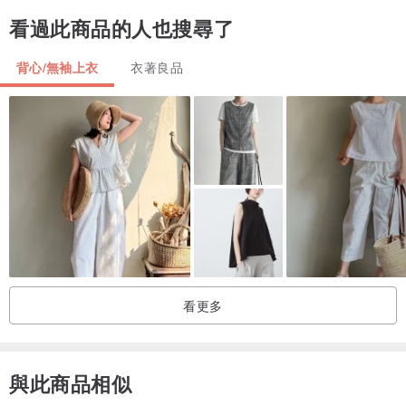
手工測量會有2~3公分的誤差，屬於正常范圍
看過此商品的人也搜尋了
模特參考
背心/無袖上衣
衣著良品
模特1: 身高170cm 胸圍75cm 腰圍58cm 臀圍88cm 著
SIZE L
購前須知
/因各類顯示器及拍攝方式的不同可能會有色差情況出現
顏色請以實物為准
/收到商品後若發現質量問題 (線頭 色差除外)
請於簽收起72小時內聯系設計師為您解決
感謝您的包容與理解
/禮貌諮詢 理智購物 買賣自由
看更多
拍下商品即默認上述事項 為了您的權益 請在購買前仔細閱讀
如在穿著中有任何疑問 歡迎諮詢
與此商品相似