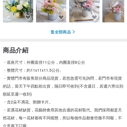
逛全部商品
商品介紹
・底座尺寸：外圈直徑11公分，內圈直徑8公分
・整體尺寸：約11x11x11.5公分。
・實體門市有販售部分商品現貨，若您急需可先詢問，若門市有現貨
的話，當天下午四點前出貨，隔日即可收到(不含週日，若週六寄出則
順延至週一收到)
・含2朵不凋花、附贈卡片。
・若遇花材缺貨，花藝師會用其他合適的花材取代。我們採用都是天
然花材，每一花材都有不同樣態，所以每個作品都會些微不同喔，不
介意再下訂喔。