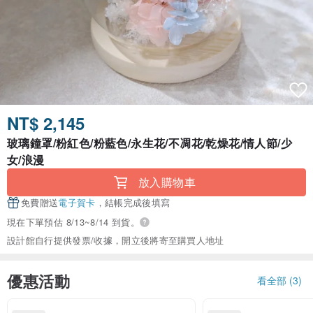
NT$ 2,145
玻璃鐘罩/粉紅色/粉藍色/永生花/不凋花/乾燥花/情人節/少
女/浪漫
放入購物車
免費贈送
電子賀卡
，結帳完成後填寫
現在下單預估 8/13~8/14 到貨。
設計館自行提供發票/收據，開立後將寄至購買人地址
優惠活動
看全部 (3)