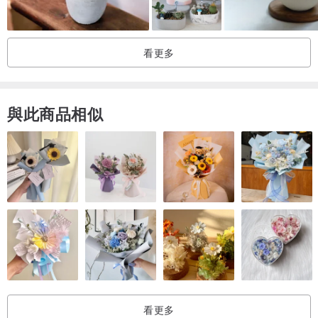
而放置於空間中也盡量避免靠牆或木板，否則也易染色，不介意才下
單喔。
看更多
・若花朵上方有灰塵，可用小刷子輕拂拍掉。
與此商品相似
看更多