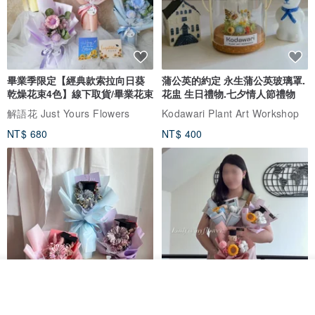
畢業季限定【經典款索拉向日葵
蒲公英的約定 永生蒲公英玻璃罩.
乾燥花束4色】線下取貨/畢業花束
花盅 生日禮物.七夕情人節禮物
解語花 Just Yours Flowers
Kodawari Plant Art Workshop
NT$ 680
NT$ 400
放入購物車
加入收藏
了解品牌
俞造植所 │ 向日葵花束 附贈花束
畢業禮物推薦 向日葵小熊畢業花