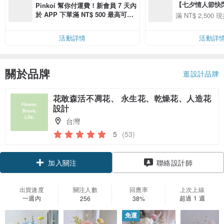
【七夕情人節快閃】8
Pinkoi 幫你付運費！新會員 7 天內
用 APP 購買任一
於 APP 下單滿 NT$ 500 最高可折
滿 NT$ 2,500 現
00 現折 NT$100
運費 NT$ 100
活動詳情
活動詳
關於品牌
逛設計品牌
花敢森活不凋花、 永生花、乾燥花、人造花
設計
台灣
5
(53)
加入關注
聯絡設計師
出貨速度
關注人數
回應率
上次上線
一週內
超過 1 週
256
38%
免運