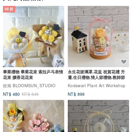
88 折
畢業禮物 畢業花束 索拉乒乓表情
永生花玻璃罩.花盅 祝賀花禮 升
花束 擴香花花束
遷.生日禮物.情人節禮物.教師節
拾旭 BLOOMSUN_STUDIO
Kodawari Plant Art Workshop
NT$ 480
NT$ 545
NT$ 899