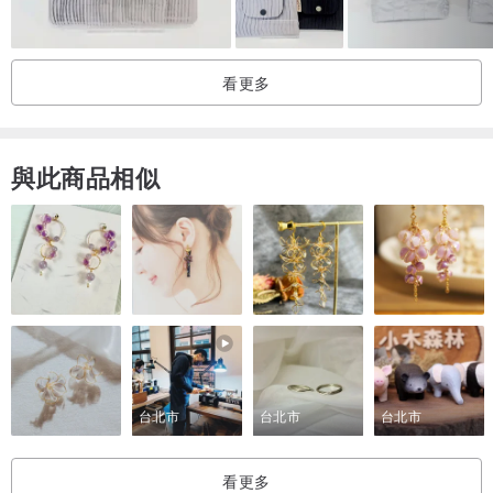
內襯：鋪棉
裡布：防潑水聚酯纖維
看更多
所有布料與配件皆為台灣製，安心耐用。
｜產品特色｜
與此商品相似
・柔和可可色 × 童話風愛麗絲圖案：帶著甜暖、卻大人也會喜歡的優
雅感。
・大容量但輕巧：文具、化妝品、工具小物、髮飾都能輕鬆收納。
・大開口設計：一目了然、好找又順手。
・底部＋內裡防水布料：耐用、防潮，水痕一擦即淨。
・鋪棉有挺度：保護內容物，不易變形。
・滑順拉鍊與金屬拉頭：提升質感，孩子也能輕鬆開合。
・手工製作：每一個都帶著手作的溫度與細緻。
台北市
台北市
台北市
｜想要讓你感受到被愛｜You are so loved！
看更多
成品收到時，你會聞到淡淡、乾淨清新的肥皂香，