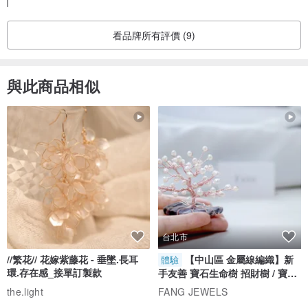
我會帶著感恩的心製作每一件商品，期待您的再次惠顧！
商品在使用過程中如有任何意見、建議或是心得，歡迎您隨時
和我聊聊，幫助我不斷進步！
看品牌所有評價 (9)
謝謝！
與此商品相似
台北市
//繁花// 花嫁紫藤花 - 垂墜.長耳
【中山區 金屬線編織】新
體驗
環.存在感_接單訂製款
手友善 寶石生命樹 招財樹 / 寶石
自選
the.light
FANG JEWELS