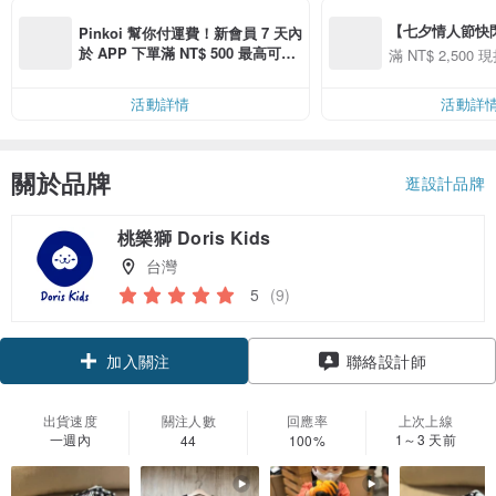
【七夕情人節快閃】8
Pinkoi 幫你付運費！新會員 7 天內
用 APP 購買任一
於 APP 下單滿 NT$ 500 最高可折
滿 NT$ 2,500 現
00 現折 NT$100
運費 NT$ 100
活動詳情
活動詳
關於品牌
逛設計品牌
桃樂獅 Doris Kids
台灣
5
(9)
領優惠券
聯絡設計師
加入關注
出貨速度
關注人數
回應率
上次上線
一週內
1～3 天前
44
100%