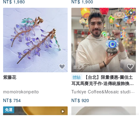
NT$ 1,980
NT$ 1,900
台北市
紫藤花
【台北】限量優惠-圖佳土
體驗
耳其馬賽克手作-送傳統服飾換裝
體驗
Turkiye Coffee&Mosaic studio土耳其咖啡與馬賽克燈工作坊
momoirokonpeito
NT$ 754
NT$ 920
免運
我要排隊
加入收藏
了解品牌