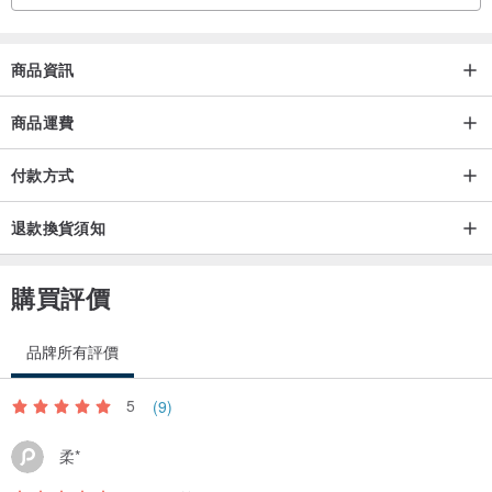
那是桃子媽媽每一個產品都細心製作的證明。
商品資訊
布料選品只是開始：
到達工作室後，要經過預縮水→清洗浮色和油墨→晾乾→整燙，
商品運費
接著才是配色、裁剪與縫製。
付款方式
製作完成後，再經過一次機洗，
測試牢度、去除輔助線與水溶膠痕跡，
退款換貨須知
最後檢查每個接縫與零件是否完美。
以上都通過，才會送到你手中。
購買評價
｜溫柔提醒｜
品牌所有評價
・圖案因裁切位置略有不同，是手作的獨特性。
・實品顏色可能因螢幕設定略有差異，請以實際商品為主。
5
(9)
柔*