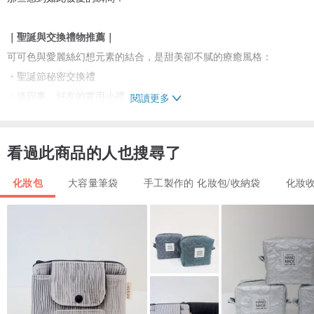
｜聖誕與交換禮物推薦｜
可可色與愛麗絲幻想元素的結合，是甜美卻不膩的療癒風格：
・聖誕節秘密交換禮
・送同事、好友的實用小禮
閱讀更多
・姐妹、閨蜜的小驚喜
・親子同款的溫暖儀式感
看過此商品的人也搜尋了
甜甜的色調與故事感，不挑年齡、不挑對象，冬天收到會特別幸福。
化妝包
大容量筆袋
手工製作的 化妝包/收納袋
化妝
｜尺寸（兩款）｜
大尺寸：23 × 8 × 7 cm
小尺寸：13 × 8 × 7 cm
親子、姐妹都能共用：兩尺寸搭成套更實用，也更有儀式感。
｜材質｜
表布：純棉印花布＋防潑水聚酯纖維