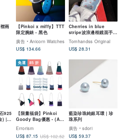
色壓褶兩
【Pinkoi x miffy】TTT
Cherries in blue
限定腕錶 - 黑色
stripe波浪邊框鏡面手機
殼
廣告
Anicorn Watches
Tomhandss Original
US$ 134.66
US$ 28.31
免運
85 折
925
【限量福袋】Pinkoi
藍染珍珠純銀耳環 | 珍
) |
Goody Bag優惠 - (A-E
珠系列
組合)
Errorism
廣告
sdori
US$ 59.37
US$ 87.15
US$ 102.52