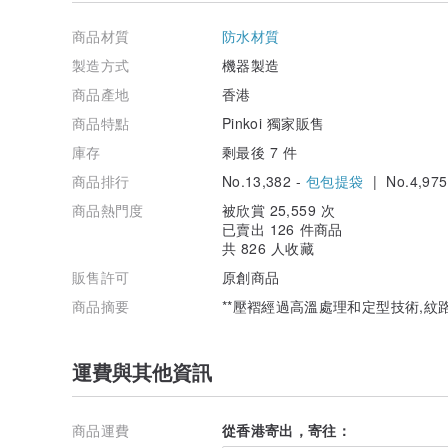
商品材質
防水材質
製造方式
機器製造
商品產地
香港
商品特點
Pinkoi 獨家販售
●Colour : Beige x Navy
庫存
剩最後 7 件
●Size : 16"width x 18"Height / Fixed strap 49'
商品排行
No.13,382 -
包包提袋
| No.4,975
●肩帶可以調較長度(斜背/上肩)
商品熱門度
被欣賞 25,559 次
已賣出 126 件商品
●防潑水面料，產品不起縐方便收納備用，亦可清洗
共 826 人收藏
販售許可
原創商品
●洗滌後皺摺紋路不變
商品摘要
**壓褶經過高溫處理和定型技術,紋
★縐摺保養 :
清洗時請使用冷水進行洗滌或用手輕揉洗滌.
如使用洗衣機,請將產品放入洗衣袋內再進行洗滌.
運費與其他資訊
稍微脫水後整理袋形,放在陰涼處晾乾.
★注意事頂 :
商品運費
從香港寄出，寄往：
避免乾洗.