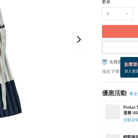
數量
免費贈送電子
點擊愛
現在下單預估 8/15
加入慾
優惠活動
看全部
Pinko
運費 US$
活動詳
輕鬆擁