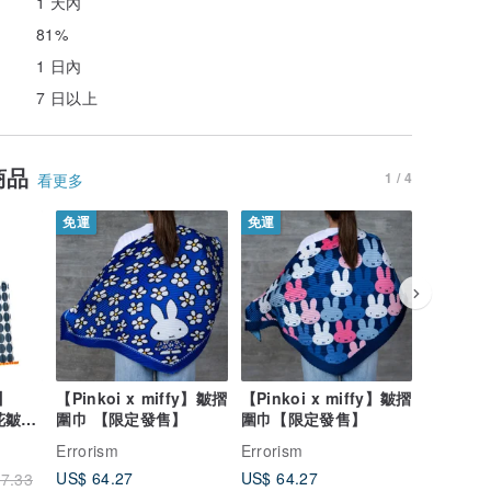
1 天內
81%
1 日內
7 日以上
商品
1 / 4
看更多
免運
免運
免運
y】
【Pinkoi x miffy】皺摺
【Pinkoi x miffy】皺摺
【Pinko
印花皺摺
圍巾 【限定發售】
圍巾【限定發售】
圍巾 【
Errorism
Errorism
Errorism
US$ 64.27
US$ 64.27
US$ 64.
7.33