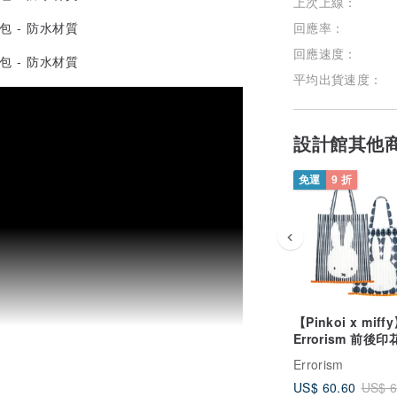
上次上線：
回應率：
回應速度：
平均出貨速度：
設計館其他
免運
9 折
【Pinkoi x miff
Errorism 前後
網袋【限定商品】
Errorism
US$ 60.60
US$ 6