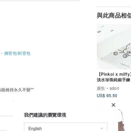
與此商品相
 -
側背包/斜背包
【Pinkoi x mif
淡水珍珠純銀手鍊 
玫瑰金/18k金)
廣告
sdori
路能維持永久不變**
US$ 65.50
免運
我們建議的瀏覽環境