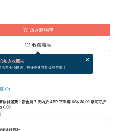
放入購物車
收藏商品
賀卡，結帳完成後填寫
電子賀卡是什麼？
心加入收藏夾
~8/24 到貨。
望清單不怕錯過，有優惠會立刻提醒你喔！
 (2)
i 幫你付運費！新會員 7 天內於 APP 下單滿 US$ 30.00 最高可折
 6.00
情
有海外好設計