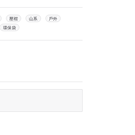
壓褶
山系
戶外
環保袋