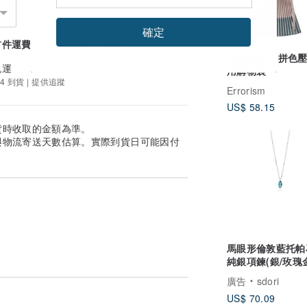
確定
_____________________
首件運費
續件加收
Errorism * 拼
免運
用購物袋
4 到貨 | 提供追蹤
Errorism
US$ 58.15
/郵局地址。
貨時收取的金額為準。
與物流寄送天數估算。實際到貨日可能因付
式寄出
。
馬眼形倫敦藍托帕石
純銀項鍊(銀/玫瑰金
托帕石系列
廣告
sdori
US$ 70.09