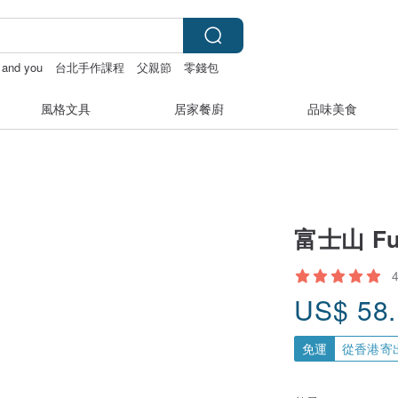
y and you
台北手作課程
父親節
零錢包
風格文具
居家餐廚
品味美食
富士山 Fu
US$
58
免運
從香港寄