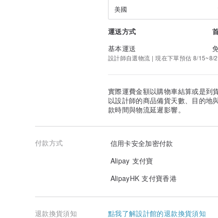
縐摺加工不耐熱,因此不要使用烘乾或用熨斗或蒸氣熨刷.
美國
避免縐摺拉直的狀態下施加壓力.
___________________________________________
運送方式
基本運送
-【 送貨方式】-
設計師自選物流 | 現在下單預估 8/15~8/2
「香港/澳門」
:
使用郵政
【 平郵】
服務出貨。
如欲寄到智郵站/郵局收件，請在收件地址填上智郵站編號
實際運費金額以購物車結算或是到
以設計師的商品備貨天數、目的地
「台灣/日本/其他國家」
:
款時間與物流延遲影響。
使用郵政
【空郵掛號】
服務出貨，不需要實名認證。
如提供「順豐速運」收件地址，一律使用【 運費到付】形
付款方式
信用卡安全加密付款
*
如有任何問題,歡迎隨時與我們聯絡 : )
Alipay 支付寶
AlipayHK 支付寶香港
退款換貨須知
點我了解設計館的退款換貨須知