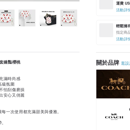
運費 US$
活動詳
輕鬆擁
指定商
活動詳
關於品牌
保護殼套嬌豔櫻桃
逛設
又充滿時尚感
屬高級氛圍
3，不怕刮傷磨損
外出安心又俏麗
讓每一次使用都充滿甜美與優雅。
帶。