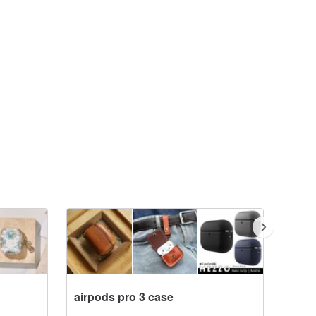
airpods pro 3 case
AirPo