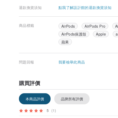
退款換貨須知
點我了解設計館的退款換貨須知
商品標籤
AirPods
AirPods Pro
A
AirPods保護殼
Apple
a
蘋果
適用機型：適用於 Apple AirPods Pro 3
尺寸：約 6.5 x 5 x 2.5 cm
問題回報
我要檢舉此商品
重量：約 22 g (含掛勾)
(外盒) 約11.6 x 13 x 3 cm / 59g
材質：塑膠+金屬
產地：中國
購買評價
保固：非人為提供一年有限保固
使用方法：
本商品評價
品牌所有評價
將AirPods Pro 3代裝入保護套後，反覆調整好保護殼
5
(1)
1.本產品不含耳機。
2.商品因拍攝角度及光線易產生色差，請依商品實際顏色