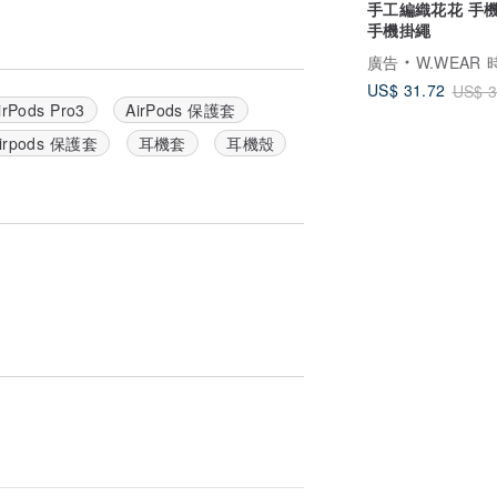
手工編織花花 手
手機掛繩
廣告
W.WEAR 時
US$ 31.72
US$ 3
irPods Pro3
AirPods 保護套
irpods 保護套
耳機套
耳機殼
/套邊緣，直至兩者完全貼合即可。
為主。