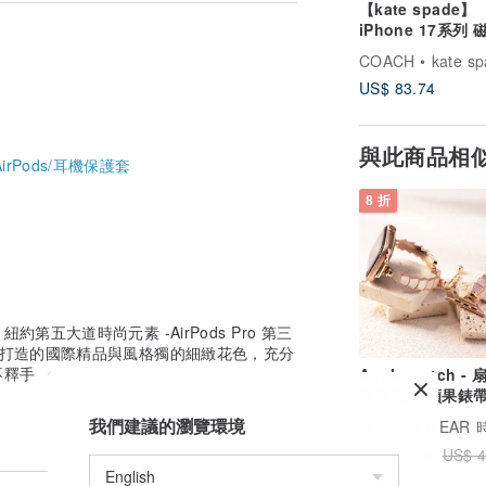
【kate spade】
iPhone 17系列
浪手機殼 粉彩紫
US$ 83.74
與此商品相
AirPods/耳機保護套
8 折
設計 紐約第五大道時尚元素 -AirPods Pro 第三
心打造的國際精品與風格獨的細緻花色，充分
不釋手
Apple watch -
殼珠寶鍊 蘋果錶
我們建議的瀏覽環境
廣告
W.WEAR 時
US$ 35.28
US$ 4