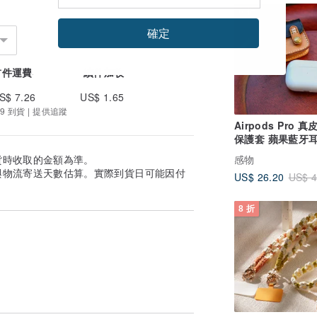
6 折
確定
首件運費
續件加收
S$ 7.26
US$ 1.65
9 到貨 | 提供追蹤
Airpods Pro 
保護套 蘋果藍牙
Mini劍橋包掛飾
感物
貨時收取的金額為準。
與物流寄送天數估算。實際到貨日可能因付
US$ 26.20
US$ 4
8 折