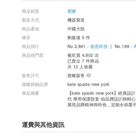
商品材質
塑膠
製造方式
機器製造
商品產地
中國大陸
庫存
剩最後 5 件
商品排行
No.3,861 -
創意科技
| No.189 -
商品熱門度
被欣賞 4,802 次
已賣出 7 件商品
共 12 人收藏
販售許可
授權販售
授權經銷品牌
kate spade new york
商品摘要
【kate spade new york】經典
代 專用保護殼套 由品牌設計師精
展現品牌精神與特色，定能令妳愛
運費與其他資訊