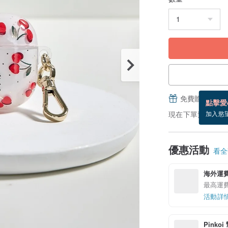
免費贈送電子
點擊愛
現在下單預估 8/17
加入慾
優惠活動
看全部
海外運
最高運費現
活動詳
Pinko