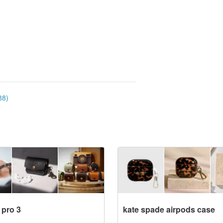
8)
 pro 3
kate spade airpods case