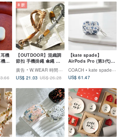
8 折
真皮耳機
【OUTDOOR】混織調
【kate spade】
耳機殼
節扣 手機掛繩 傘繩 手
AirPods Pro (第3代)
頸掛
機掛繩
耳機保護殼 皇室藍
COACH • kate spade 數位精品
廣告
W.WEAR 時間穿搭
US$ 61.47
US$ 21.03
3.66
US$ 26.28