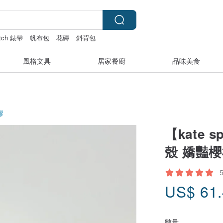
atch 錶帶
帆布包
花磚
斜背包
風格文具
居家餐廚
品味美食
膠
【kate s
殼 嬌豔
US$
61
數量