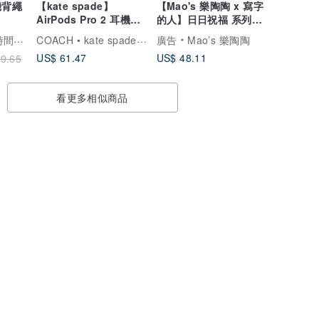
機背繩
【kate spade】
【Mao's 樂陶陶 x 寫字
AirPods Pro 2 耳機保
的人】日日祝福 系列禮
護殼套 祕密花園
盒組
COACH • kate spade 數位精品
間穿搭
廣告
Mao’s 樂陶陶
US$ 61.47
US$ 48.11
9.65
看更多相似商品