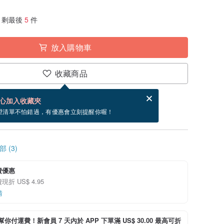
剩最後
5
件
放入購物車
收藏商品
賀卡，結帳完成後填寫
電子賀卡是什麼？
心加入收藏夾
~8/19 到貨。
望清單不怕錯過，有優惠會立刻提醒你喔！
 (3)
費優惠
折 US$ 4.95
情
i 幫你付運費！新會員 7 天內於 APP 下單滿 US$ 30.00 最高可折