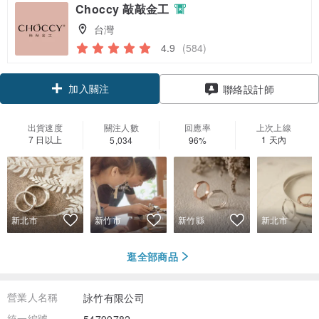
Choccy 敲敲金工
台灣
4.9
(584)
加入關注
聯絡設計師
出貨速度
關注人數
回應率
上次上線
7 日以上
1 天內
5,034
96%
新北市
新竹市
新竹縣
新北市
逛全部商品
營業人名稱
詠竹有限公司
統一編號