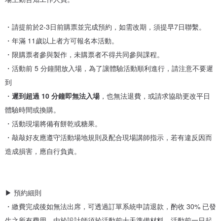
・請提前於2-3日前購票並完成預約，如需改期，須提早7日聯繫。
・年滿 11歲以上者方可報名本活動。
・限購票者參與製作，未購票者不得共同參與課程。
・活動前 5 分鐘開放入場，為了讓體驗活動順利進行，請注意不要遲
到
・
遲到超過 10 分鐘即無法入場
，也無法退費，或請求協助更改平日
〈Ro-Ro趙珮榕《大步旅行》MV〉
體驗時間或換購。
・活動現場將備有餅乾或糖果。
✓台南誠品_南紡店 預約
・敲敲好友應遵守活動場地規則及配合現場講師指示，若有違反因而
造成損害，應自行負責。
✓竹北遠百店 預約
▶ 預約細則
www.pinkoi.com/product/jBDNMWyX
・繳費完成後如無法出席，可透過訂單系統申請退款，酌收 30% 已發
生之所有費用。由於設計師須於活動前十天準備材料，活動前一日起