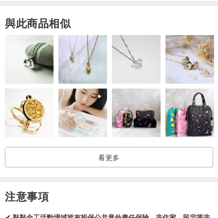
與此商品相似
▶ 活動資訊
・體驗時間／約2 - 3小時，依現場與個人學習狀況為主
・日期／特殊時間可再聯繫詢問。
・人數／小班教學，一人即可開班，也可一人做多個成品(請備註)。
・包含／專業教學、一份純銀或純銅材料、工具使用、提袋包裝袋、
保固卡、手工午茶甜點等。
・特點／
看更多
加購服務增加獨特性，預約請先預訂基本款式，現場即可討論製作
精緻小班教學，提供最完整的體驗教學，不只是敲敲字而已喔
**
本表單為網路開放席次，如有較多人數可再聯繫詢問。
注意事項
・敲敲金工活動場域皆有投保公共意外責任保險
目前提供打卡小禮，現場打卡贈送
✔ 敲敲金工活動場域皆有投保公共意外責任保險，非住家、民宅等非