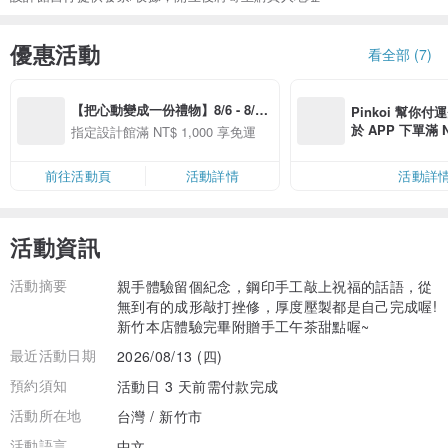
優惠活動
看全部 (7)
【把心動變成一份禮物】8/6 - 8/20 
Pinkoi 幫你付
精選品牌全館滿 NT$1,000 免運
於 APP 下單滿 
指定設計館滿 NT$ 1,000 享免運
運費 NT$ 100
前往活動頁
活動詳情
活動詳
活動資訊
活動摘要
親手體驗留個紀念，鋼印手工敲上祝福的話語，從
無到有的成形敲打挫修，厚度壓製都是自己完成喔!
新竹本店體驗完畢附贈手工午茶甜點喔~
最近活動日期
2026/08/13 (四)
預約須知
活動日 3 天前需付款完成
活動所在地
台灣 / 新竹市
活動語言
中文