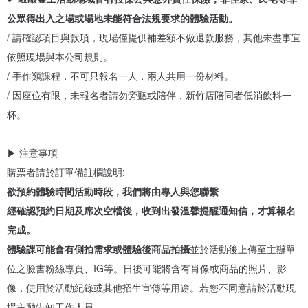
公眾得出入之場或場地未能符合法規要求的體驗活動。
▶ 體驗活動實體店
/ 請確認項目與款項，現場僅提供補差額不做退款服務，其他未盡事宜
✓新竹本店
依照現場與本公司規則。
◇ 新竹市大同路140號 ◇
/ 手作類課程，不可只報名一人，兩人共用一份材料。
・交通：新竹火車站前，步行 5 分鐘，距離城隍廟3分鐘，周邊路邊
/ 因座位有限，未報名者請勿旁聽或陪伴，新竹店陪同者低消飲料一
停車或停車場
杯。
▶ 注意事項
購票者請於訂單備註欄說明:
欲預約體驗時間活動時段，我們將由專人與您聯繫
經確認預約日期及席次空檔後，收到出發溫馨提醒通知信，才算報名
來場手作小旅行吧~ 影片眾多景點都在周邊1分鐘內可抵達!!
完成。
體驗課可能會有側拍需求或體驗後商品拍攝
並於活動後上傳至主辦單
位之臉書粉絲專頁、IG等。日後可能將含有肖像或商品的照片、影
像，使用於活動紀錄或其他招生宣傳等用途。若您不同意請於活動現
場主動告知工作人員。