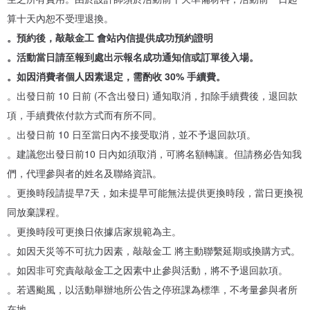
✓板橋環球店 預約
算十天內恕不受理退換。
www.pinkoi.com/product/37wEn3Zn
。預約後，敲敲金工 會站內信提供成功預約證明
。活動當日請至報到處出示報名成功通知信或訂單後入場。
。如因消費者個人因素退定，需酌收 30% 手續費。
。出發日前 10 日前 (不含出發日) 通知取消，扣除手續費後，退回款
項，手續費依付款方式而有所不同。
。出發日前 10 日至當日內不接受取消，並不予退回款項。
▌課程講師群簡介 ▌
。建議您出發日前10 日內如須取消，可將名額轉讓。但請務必告知我
們，代理參與者的姓名及聯絡資訊。
。更換時段請提早7天，如未提早可能無法提供更換時段，當日更換視
Yvonne
同放棄課程。
｜現職：敲敲金工 & Choccy Jewelry 創辦人
。更換時段可更換日依據店家規範為主。
｜經歷：
。如因天災等不可抗力因素，敲敲金工 將主動聯繫延期或換購方式。
曾為品牌電腦工業設計師、3CO陶瓷品牌設計師. 台灣衛浴大廠品牌
。如因非可究責敲敲金工之因素中止參與活動，將不予退回款項。
設計師
。若遇颱風，以活動舉辦地所公告之停班課為標準，不考量參與者所
2008至2011年台灣設計師週參展
在地。