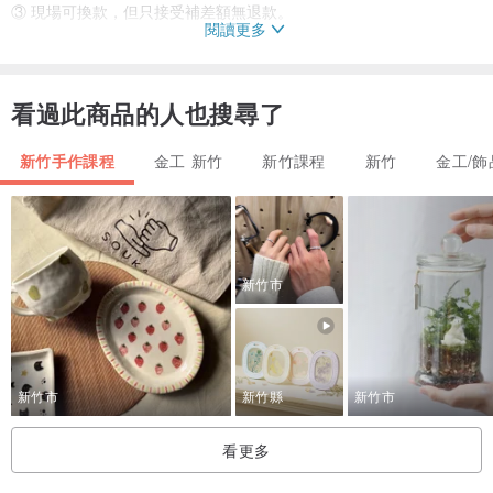
③ 現場可換款，但只接受補差額無退款。
閱讀更多
④
現場可再加價購 : 鑲鑽. 厚度寬度調整.款式再變化. 鍍色. 鑄造成白
金.玫瑰金等。
⑤ 贈禮用可免費修改戒圍一次。
看過此商品的人也搜尋了
新竹手作課程
金工 新竹
新竹課程
新竹
金工/飾
▶ 純銅手環
1580元起，款式區分寬度、厚度、造型選擇
本表單為 基本款式
現場可加購方式更換寬版款式
僅可補差額無退款
新竹市
▶ 純銀手環
3780元起，款式區分寬度、厚度、造型選擇
本表單為 基本款式
新竹市
新竹縣
新竹市
現場可加購方式更換寬版款式
僅可補差額無退款
看更多
新竹本店體驗完畢，附贈每人一份午茶甜品喔 !