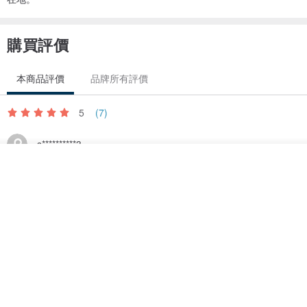
2010年台北縣文化創意特色商品時尚類銅獎
2012年創立Choccy Jewelry 品牌，以優雅.華麗.細膩的工法創作詩意
購買評價
的手工飾品。2016年成立敲敲金工實體店，連續榮獲2017至2019新
竹特色優良店家，並於2018年新竹300博覽會參展，Yvonne以多年的
本商品評價
品牌所有評價
專業設計能力傳遞，帶領敲敲團隊以優雅質感服務傳達更多手作飾品
的溫度。
5
(7)
受邀授課於新竹科學園區、財團法人自強工業基金會、集思、新竹牙
s**********3
醫公會、新光三越百貨、中友百貨、誠品百貨、環球百貨、成淵高
放入購物車
4 年前
加入收藏
了解品牌
中、中華大學、龍華大學產品設計系客座講師等。TSMC.力成科技.
可以選擇自己想要的樣式，決定要不要刻字。
等合作店家。
老師會一步驟一步驟教，可以依照自己速度完成自己想要的樣子。
彎折的部分老師說難度比較高，會直接幫忙處理。
完成後可以在大理石上拍照，還有點心可以吃。
更多