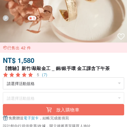
5
已售出 42 件
NT$ 1,580
【體驗】新竹/敲敲金工 _ 銅/銀手環 金工課含下午茶
5
(7)
放入購物車
免費贈送
電子賀卡
，結帳完成後填寫
設計館自行提供發票/收據，開立後將寄至購買人地址