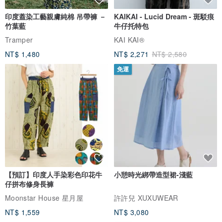
印度蓋染工藝親膚純棉 吊帶褲 －
KAIKAI - Lucid Dream - 斑駁痕
竹葉藍
牛仔托特包
Tramper
KAI KAI®
NT$ 1,480
NT$ 2,271
NT$ 2,580
免運
【預訂】印度人手染彩色印花牛
小憩時光綁帶造型裙-淺藍
仔拼布修身長褲
Moonstar House 星月屋
許許兒 XUXUWEAR
NT$ 1,559
NT$ 3,080