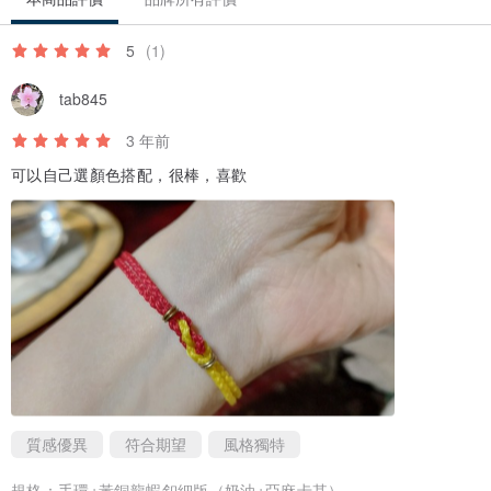
更多我們：
歡迎追蹤FB、instagram，搶先收看更多第一手訊息，以及更多製作
5
(1)
花絮。
tab845
Facebook : 左編右編 Plait We
Instagram : plait_we
3 年前
可以自己選顏色搭配，很棒，喜歡
質感優異
符合期望
風格獨特
規格：
手環+黃銅龍蝦釦細版（奶油+亞麻卡其）