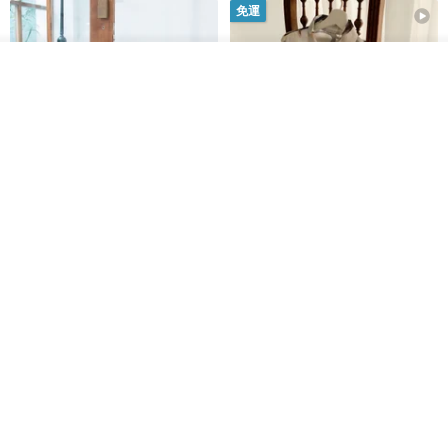
免運
我要訂製
加入收藏
了解品牌
印度蓋染工藝純棉 吊帶褲 連身褲
暈染印花白洋裝 外罩衫 復古洋裝
- 雪花灰
Tramper
Noir by Phoenix
NT$ 1,480
NT$ 1,480