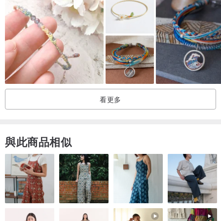
2.需要試編，請在下單前私訊，無備註配色則以原色出貨。
3.
下單時請於備註中註明緊貼手圍/腳圍cm
4.緊貼手/腳圍測量方式：
使用布尺/線/細長紙條，緊貼（也不需要太緊，輕輕貼著即可）的繞著
您想要配戴手/腳環的手/腳部位置一圈，觀看布尺上緊貼您手/腳圍的
長度，或量測該線段/細長紙條符合您手/腳圍的長度，即為緊貼手/腳
圍。
看更多
5.商品製作後的總長為緊貼手/腳圍長度+1.5 cm，含酌加黃銅/純銀
圈，提供您做些微調整。
6.如有習慣的配戴長度，也歡迎直接於備註註明。
與此商品相似
-
注意事項：
1.商品皆屬於純手工製作，故每個商品之間都會有各自的獨特性，也
可能會與商品照有些微差異。
2.平均出貨日為：下單後10-14個工作天出貨。
3.有任何顏色搭配，或客製需求，請先連絡設計師。