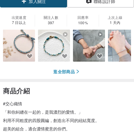
聯絡設計師
加入關注
出貨速度
關注人數
回應率
上次上線
7 日以上
1 天內
397
100%
逛全部商品
商品介紹
#交心織情
「和你糾纏在一起的，是我濃烈的愛情。」
利用不同粗度的四股圓編，創造出不同的紐結寬度。
超美的組合，適合濃情蜜意的你們。