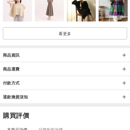
-
飾品保養：
1.南美蠟線材質配戴約一周後，會逐漸褪蠟，顏色色澤會更加光亮，
屬正常現象。
看更多
2.如含有純銀/黃銅配件，長時間不配戴請存於夾鏈袋中保存。
3.商品皆可長久配戴且可日常碰水，唯黃銅配件易氧化，可使用下方
牙膏清潔法處理。
商品資訊
"牙膏清潔：若黃銅配件表面有氧化情況，可微沾水後塗上牙膏靜置約
15分鐘，再稍微用手指/柔軟刷毛的牙刷搓磨洗去牙膏，即可。"
商品運費
4.泡溫泉或使用強烈的化學用品時，盡量將商品取下。
付款方式
-
修改：
退款換貨須知
1.如屬於商品本體直接斷裂，則不提供修改服務。
2.如屬於商品長度需要修短，或其他需要修改的狀態，請聯絡我們，
購買評價
並提供現況照片，討論後續的修改事宜，可能會需要酌收材料費用。
-
本商品評價
品牌所有評價