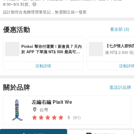
8/30~9/3 到貨。
設計館符合免辦理營業登記，無需開立統一發票
優惠活動
看全部 (3)
【七夕情人節快閃】8
Pinkoi 幫你付運費！新會員 7 天內
用 APP 購買任一
於 APP 下單滿 NT$ 500 最高可折
滿 NT$ 2,500 現
00 現折 NT$100
運費 NT$ 100
活動詳情
活動詳
關於品牌
逛設計品牌
左編右編 Plait We
台灣
5
(61)
領優惠券