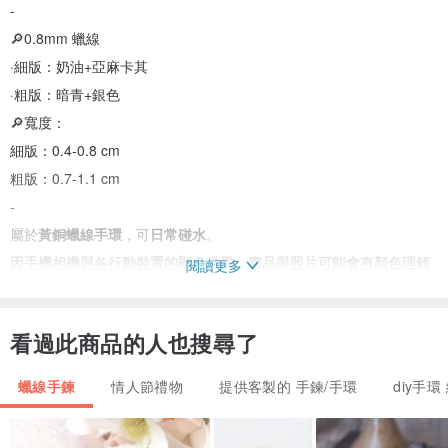
-
🔎0.8mm 蠟線
·細版：奶油+亞麻卡其
·粗版：暗青+銀色
🔎寬度：
細版：0.4-0.8 cm
粗版：0.7-1.1 cm
-
屬於
黃銅蠟線手環
，可
日常碰水
。
因手機相機與各行動裝置的顯色差異，實品與照片可能會有顏色理解
閱讀更多
上的些微不同，請見諒。
本商品為客製化商品，不適用消費者保護法第十九條七日猶豫期間規
看過此商品的人也搜尋了
定，請確認您的需求後再下單購買。
-
蠟線手鍊
情人節禮物
提供客製的 手鍊/手環
diy手環
備註：
1.可搭配後方色票表在備註自選2色！更改配色不加價。