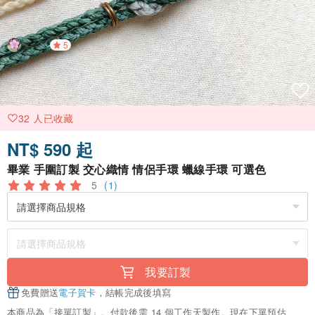
5
32 人已收藏
NT$ 590 起
畢業 手圍訂製 交心織情 情侶手環 蠟線手環 可選色
5
(1)
我要訂製
免費贈送
電子賀卡
，結帳完成後填寫
本商品為「接單訂製」。付款後需 14 個工作天製作。現在下單預估