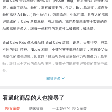
Brut Cake 是台灣藝術家鄧乃瑄（Nicole Teng）在上海設計創作的品
牌，涵蓋了商品、藝術，還有最重要的，生活。Brut 為法文，取自於
藝術風格 Art Brut ( 原生藝術 )，強調原創、生猛粗獷、具有人的溫暖
與情緒的； Cake 意指幸福、有甜味的。我們希望藉由雙手製造的作
品來感動更多人，讓每一份材料的本質可以被觸摸，被珍惜。
Brut Cake Kids 傳承母品牌 Brut Cake 環保、創意、天馬行空、與眾
不同的設計精神。Nicole 相信，小孩的審美觀與創造力，來自於父母
所提供的成長環境，因此以「輔助與啟發兒童創作力與想像力」為主
軸，設計出全方位的產品與服務，讓孩子們能在美與獨特的事物中成
長。
閱讀更多
[ 規格 ]
看過此商品的人也搜尋了
尺寸 : 高 50 公分 x 上寬 17 公分、中寬 47 公分、下寬 55 公分
男/女童裝
媽咪寶寶
手工製作的 男/女童裝