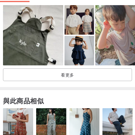
胸口帆布口袋 : 長 8 公分 x 寬 8 公分
腰部帆布口袋 : : 長 20 公分 x 寬 13 公分
頸帶長度 : 單邊約 47 公分 ( 有三孔可調整長度 )
腰帶長度 : 單邊約 65 公分
看更多
100 % 純棉
與此商品相似
[ 功能 ]
以耐用又有型的帆布為主布料，綴以純手工紡織古布，耐磨耐洗。