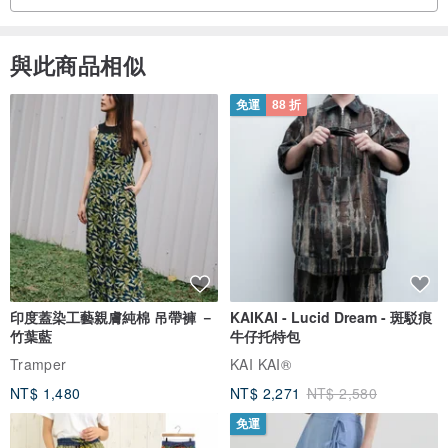
[ 其他說明 ]
每台電腦螢幕顯示的顏色皆不同，以實際顏色為主，若無法接受顏色
與此商品相似
些微誤差主，請勿購買。
免運
88 折
產地/製造方式
上海 / 手工
印度蓋染工藝親膚純棉 吊帶褲 －
KAIKAI - Lucid Dream - 斑駁痕
竹葉藍
牛仔托特包
Tramper
KAI KAI®
NT$ 1,480
NT$ 2,271
NT$ 2,580
免運