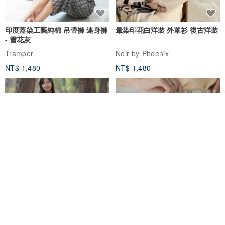
印度蓋染工藝純棉 吊帶褲 連身褲
暈染印花白洋裝 外罩衫 復古洋裝
- 雪花灰
Tramper
Noir by Phoenix
NT$ 1,480
NT$ 1,480
我要排隊
了解品牌
印度蓋染工藝純棉 長褲 －晚霞紅
【波麗印花】皇家鹿苑 澎澎熱氣
球 前短後長 鬆緊帶 長裙
Tramper
Mr. Greenwood