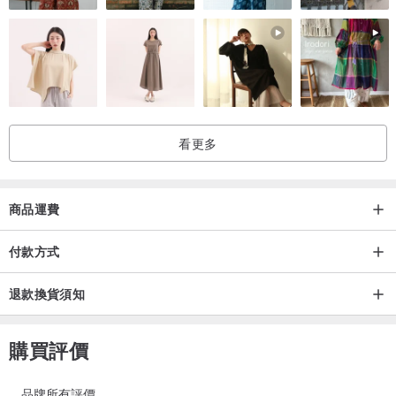
正前方設計帆布的口袋，可放小工具或玩具
頸帶設計有三孔可調整長度
腰帶在身後可直接繫上，或者可以再往前綁，方便固定，圍裙不易脫
看更多
落。
商品運費
[ 材質 / 設計 ]
付款方式
明亮的配色、簡單的款式設計，穿在身上超可愛，男孩、女孩都適
退款換貨須知
合，也能當童裝搭配哦！
購買評價
帆布材質耐髒、耐磨、耐洗，適合小朋友畫畫等手作活動時穿著。
品牌所有評價