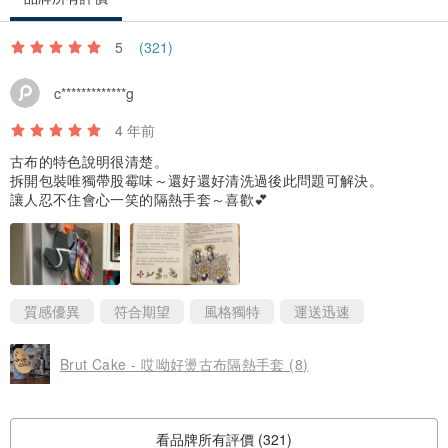
做親子料理時搭配 Brut Cake 的成人版水洗帆布圍裙超搭的 !
5
(321)
www.pinkoi.com/product/9Sk4c5kS?cat...
www.pinkoi.com/product/Kx8PyMD2?cat...
c*************g
4 年前
水洗帆布顧名思義就是先將染色好的帆布先經過一道水洗程序，讓布
古布的特色說明很清楚。
面顏色略為淡化，變得更樸實耐看。
拆開包裝唯獨帶股霉味～還好還好清洗過後此問題可解決。
讓人忍不住會心一笑的隔熱手套～喜歡💕
兒童圍裙上綴以中國江南地區的土布，也就是手工老古布，布齡至少
二十年，每一匹都是古董布料。早年人們採集天然棉花，經過 72 道
繁複的工續，純手工的紡織，造就出老土布才會有的堅韌耐用與質樸
的美感。Brut Cake 僅生產少數商品；堅持最簡單實用的設計，讓土
質感優異
符合期望
風格獨特
運送迅速
布的美感直接呈現，沒有噪音，僅有直橫的紡織線條展現一份內斂的
Brut Cake - 哎呦好燙古布隔熱手套 (8)
美麗。
看品牌所有評價 (321)