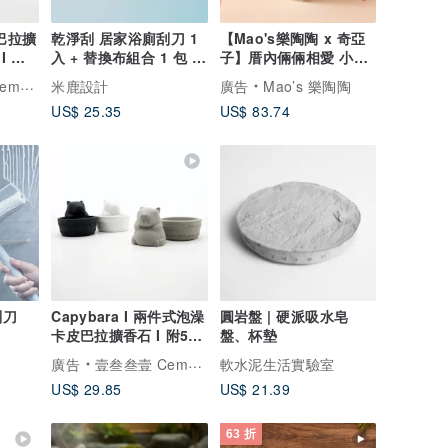
皮巴拉擴
乾淨刮 居家浴廁刮刀 1
【Mao's樂陶陶 x 奇亞
I 附
入 + 替換布組合 1 包 (3
子】厝內倆倆相愛 小屋
物
組入)
單入禮盒組
.1331
米鹿設計
廣告
Mao’s 樂陶陶
US$ 25.35
US$ 83.74
刮刀
Capybara I 兩件式泡澡
圓岩盤 | 硬派吸水皂
卡皮巴拉擴香石 I 附5mi
盤、杯墊
精油－馬年開運物
廣告
壹叁叁壹 Cementer No.1331
軟水泥生活實驗室
US$ 29.85
US$ 21.39
63 折