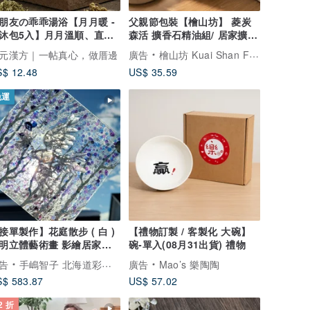
朋友の乖乖湯浴【月月暖 -
父親節包裝【檜山坊】 菱炭
沐包5入】月月溫順、直到
森活 擴香石精油組/ 居家擴香
見妳
喬遷禮
元漢方｜一帖真心，做厝邊
廣告
檜山坊 Kuai Shan Fang︱台灣檜木香氛領導品牌，療癒森林
$ 12.48
US$ 35.59
免運
接單製作】花庭散步 ( 白 )
【禮物訂製 / 客製化 大碗】
明立體藝術畫 影繪居家裝
碗-單入(08月31出貨) 禮物
告
手嶋智子 北海道彩虹畫家
廣告
Mao’s 樂陶陶
$ 583.87
US$ 57.02
2 折