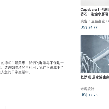
Capybara I 卡
香石 I 泡澡水豚君 
5ml精油－交換禮
廣告
壹叁叁壹 Cementer No
US$ 24.77
」的德式生活美學，我們的咖啡皂不僅是一
諾。透過咖啡渣的再利用，我們不僅減少了
注入您的日常生活中。
乾淨刮 居家浴廁
米鹿設計
US$ 17.78