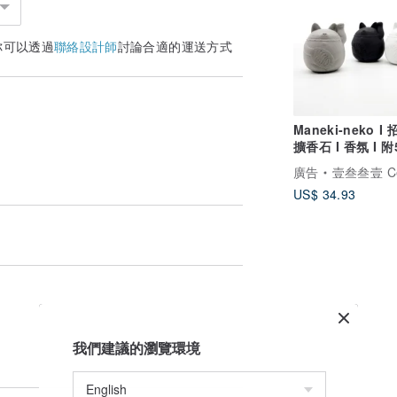
你可以透過
聯絡設計師
討論合適的運送方式
Maneki-neko I
擴香石 I 香氛 I 附
油－馬年開運小物
廣告
壹叁叁壹 Cementer No
US$ 34.93
我們建議的瀏覽環境