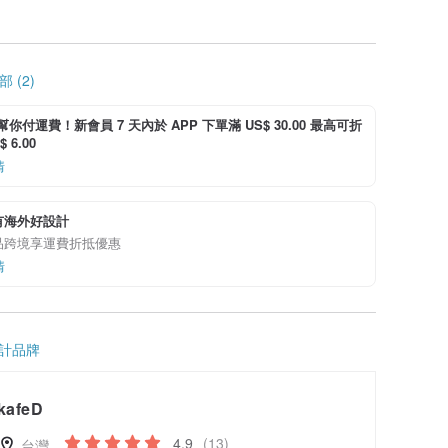
 (2)
i 幫你付運費！新會員 7 天內於 APP 下單滿 US$ 30.00 最高可折
 6.00
情
有海外好設計
品跨境享運費折抵優惠
情
計品牌
kafeD
4.9
(13)
台灣