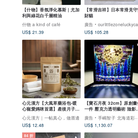
【什物】香氛淨化慕斯 | 尤加
【常滑吉祥】日本常滑見守
利與綠花白千層精油
財貓
什物 a kind of café
廣告
ourlittlezoneluckyca
US$ 21.39
US$ 105.28
心元漢方【大風草藥浴包-暖
【寶石月夜 32cm】原創畫
心寵愛媽咪首選】產後月子
一件 壓克力透明藝術 陰影
浴、擦澡包
作 居家裝飾 滿月 繪畫 夜
心元漢方｜一帖真心，做厝邊
廣告
手嶋智子 北海道彩虹畫家
星空
US$ 12.48
US$ 1,130.07
84 折