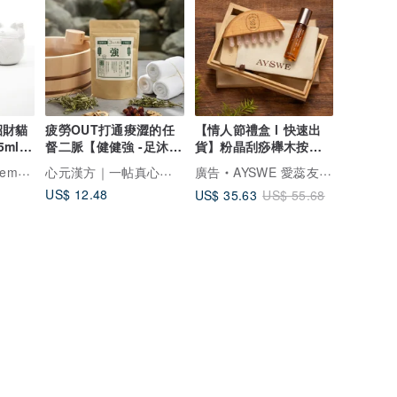
 招財貓
疲勞OUT打通痠澀的任
【情人節禮盒 l 快速出
5ml精
督二脈【健健強 -足沐包
貨】粉晶刮痧櫸木按摩
5入】紅花、筋骨保健
梳 & 舒緩滾珠精油禮
心元漢方｜一帖真心，做厝邊
.1331
廣告
AYSWE 愛蕊友肌 - 敏弱肌的純淨保養
US$ 12.48
US$ 35.63
US$ 55.68