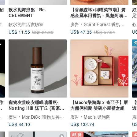
招
軟水泥海浪盤 | Re-
【香氛森林x阿喵菜市場】質
好
CELEMENT
感金屬車用香氛 - 風趣阿喵的
足
享樂生活
浴
t
軟水泥生活實驗室
廣告
Scent Forest 香氛森林
心
US
US$ 11.55
US$ 47.35
US$ 21.39
US$ 57.91
作
寵物友善晚安睡眠噴霧瓶-
【Mao's樂陶陶 x 奇亞子】厝
【
畫
Notting Hill 諾丁丘 (富豪花
內倆倆相愛 雙碗小屋禮盒組
透
空
香調)
飾
廣告
MonDiCo 寵物友善香氛
廣告
Mao’s 樂陶陶
廣
US$ 44.10
US$ 132.74
US
85 折
4