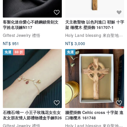
客製化迷你愛心不銹鋼鎖骨刻文
天主教聖物 以色列進口 耶穌 十字
字姓名項鍊N117
架 橄欖木 壁掛飾 161707-1
Holy Land blessing 來自聖地的祝福
Giftest Jewelry 禮悟
NT$ 951
NT$ 3,000
免運
88 折
免運
石榴石/唯一 小王子玫瑰花女生女
牆壁掛飾 Celtic cross 十字架 進
友女朋友情人節禮物禮盒手鍊B26
口橄欖木 161748
Holy Land blessing 來自聖地的祝福
Giftest Jewelry 禮悟