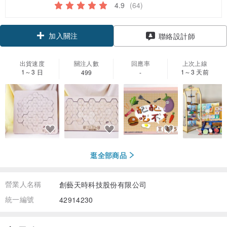
4.9
(64)
加入關注
聯絡設計師
出貨速度
關注人數
回應率
上次上線
1～3 日
1～3 天前
499
-
逛全部商品
營業人名稱
創藝天時科技股份有限公司
統一編號
42914230