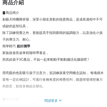
商品介紹
▊商品簡介
創藝天時團隊研發，深受小朋友喜歡的熱賣商品，是成長過程中不可
或缺的益智玩具，
除了訓練視覺之外，更能提高手指與眼睛的協調能力，以及強化小孩
子的專注力、耐心。
簡單輕巧
超好攜帶
家族旅遊長途車程隨時帶著走，
與其給孩子3C產品，不如一起來動動手動動腦活化腦袋吧 !
用亮眼的色彩吸引孩子注意力，並訓練孩童空間概念認知， 每塊積木
皆有一定比例設計，可進行各種角度的堆疊排列，能盡情發揮想像力
與創意，創造各種組合變化。
▊商品說明
閱讀更多
材質：木材