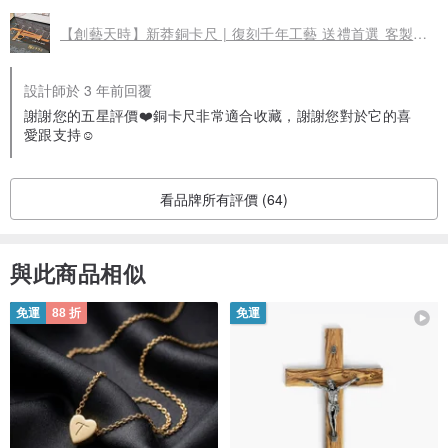
【創藝天時】新莽銅卡尺 | 復刻千年工藝 送禮首選 客製化刻字
設計師於 3 年前回覆
謝謝您的五星評價❤️銅卡尺非常適合收藏，謝謝您對於它的喜
愛跟支持☺️
看品牌所有評價 (64)
與此商品相似
免運
88 折
免運