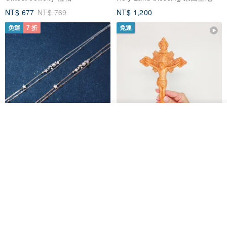
NT$ 677
NT$ 769
NT$ 1,200
免運
7 折
免運
看其他商品
了解品牌
L'amour 星星珍珠手鏈 (白金色)
耶穌受難像木製十字架 24 公分
高，雕刻木製十字架，耶穌受難
像天主教十字架
ARLOS
AndyCarver
NT$ 4,641
NT$ 6,630
NT$ 1,560
免運
7 折