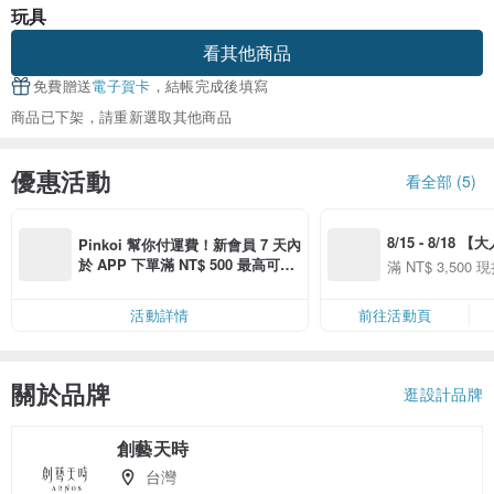
玩具
看其他商品
免費贈送
電子賀卡
，結帳完成後填寫
商品已下架，請重新選取其他商品
優惠活動
看全部 (5)
8/15 - 8/18 
Pinkoi 幫你付運費！新會員 7 天內
季】滿 NT$3500
於 APP 下單滿 NT$ 500 最高可折
滿 NT$ 3,500 現
50
運費 NT$ 100
50
活動詳情
前往活動頁
關於品牌
逛設計品牌
創藝天時
台灣