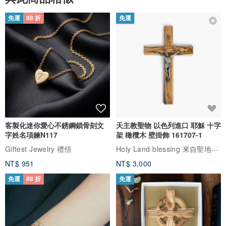
紙 質：80P 白道林紙
頁 數：96張（192頁）
免運
88 折
免運
厚 度：1cm
重 量：600g
書 口：圓角設計
設計師：台灣＋美國＋澳洲
產地：台灣
【內頁樣式及範例】
客製化迷你愛心不銹鋼鎖骨刻文
天主教聖物 以色列進口 耶穌 十字
字姓名項鍊N117
架 橄欖木 壁掛飾 161707-1
Holy Land blessing 來自聖地的祝福
Giftest Jewelry 禮悟
NT$ 951
NT$ 3,000
免運
88 折
免運