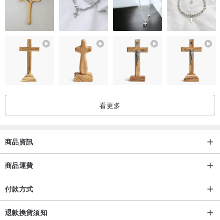
願望清單 ｜ Bucket List
‧ 上述標記處，依照12月份共重複12次
【品牌初衷】
希望透過設計，更符合人性，個人喜好，滿足不同手帳使用習慣，把
主角留給使用者自由創作。
看更多
【A4無時效手帳-設計特色】
✓月計畫完整呈現
✓簡約設計書寫空間極大化
商品資訊
✓月、周循環友善使用
商品運費
【商品影片】
付款方式
退款換貨須知