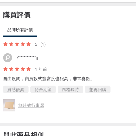
購買評價
品牌所有評價
5
(1)
Y***********g
1 年前
自由度夠，內頁款式豐富度也很高，非常喜歡。
【商品規格】
質感優異
符合期望
風格獨特
想再回購
封 面：單素色-米灰色羊絨（無任何圖片或LOGO）
封 底：單素色-米灰色羊絨（低調刻印 ILLOOSION LOGO）
無時效行事曆
外 觀：環保PU皮革（符合美國加州65規範）
裝 訂：精裝、180度平攤
大 小：A4 (21cm x 29.6cm)
與此商品相似