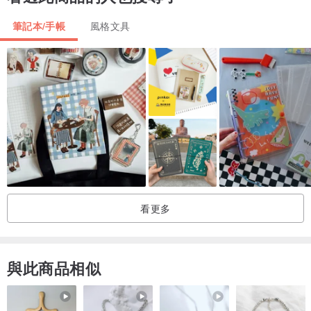
3. 不喜歡書本的中徑影響視覺觀感
筆記本/手帳
風格文具
4. 市面上的封面設計，不是很花俏，就是最少都會有Logo壓在上面，
素面真的非常稀少，就算是素面，內頁的設計仍不符合自己的使用需
求
5. 台灣市面上的內容大多會增加“農民曆的日期”，但事實上，現代人
並不會去使用，因此如果去掉，能讓多餘的空間騰出來
【內頁樣式】
作者資訊 ｜ Contact Info
夢想欄 ｜ Future Plans
看更多
年度計畫 ｜ Annual Planning
甘特圖 ｜ Gantt Chart
‧ 月計畫 ｜ Monthly Planner
與此商品相似
‧ 習慣養成 ｜ Habit Tracker
‧ 週計畫 ｜ Weekly Planner
‧ 四分隔 ｜ Horizontal & Vertical Axis