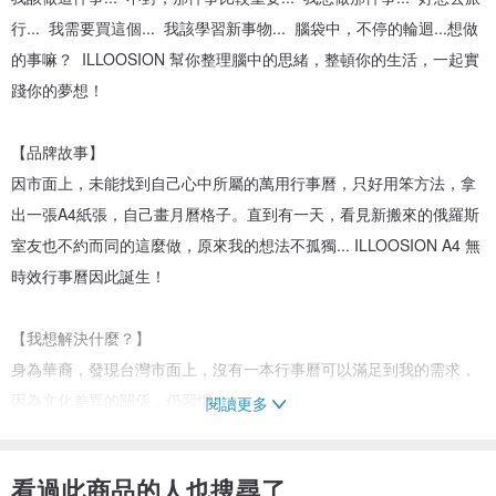
行... 我需要買這個... 我該學習新事物... 腦袋中，不停的輪迴...想做
的事嘛？ ILLOOSION 幫你整理腦中的思緒，整頓你的生活，一起實
踐你的夢想！
【品牌故事】
因市面上，未能找到自己心中所屬的萬用行事曆，只好用笨方法，拿
出一張A4紙張，自己畫月曆格子。直到有一天，看見新搬來的俄羅斯
室友也不約而同的這麼做，原來我的想法不孤獨... ILLOOSION A4 無
時效行事曆因此誕生！
【我想解決什麼？】
身為華裔，發現台灣市面上，沒有一本行事曆可以滿足到我的需求，
因為文化差異的關係，仍習慣...
閱讀更多
1. 「週日」為一週開始的起頭值，不過另一派人認為週一才是
2. 希望書寫使用空間是大的，因為行事曆不會隨身攜帶，何不使用A4
看過此商品的人也搜尋了
正常紙張的規格呢？