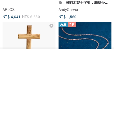
高，雕刻木製十字架，耶穌受難
像天主教十字架
ARLOS
AndyCarver
NT$ 4,641
NT$ 6,630
NT$ 1,560
免運
7 折
放入購物車
加入收藏
了解品牌
基督教婚禮禮物 桌上擺設 橄欖木
La Joie 藍月亮石閃耀項鏈 (玫瑰
雙層站立十字架 木製底座
金)
161711
Holy Land blessing 來自聖地的祝福
ARLOS
NT$ 899
NT$ 6,536
NT$ 9,336
免運