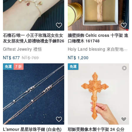
石榴石/唯一 小王子玫瑰花女生女
牆壁掛飾 Celtic cross 十字架 進
友女朋友情人節禮物禮盒手鍊B26
口橄欖木 161748
Holy Land blessing 來自聖地的祝福
Giftest Jewelry 禮悟
NT$ 677
NT$ 769
NT$ 1,200
免運
7 折
免運
L'amour 星星珍珠手鏈 (白金色)
耶穌受難像木製十字架 24 公分