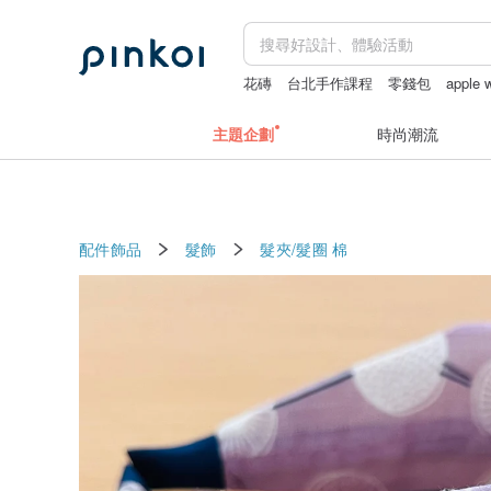
花磚
台北手作課程
零錢包
apple
結婚書約
主題企劃
時尚潮流
配件飾品
髮飾
髮夾/髮圈
棉