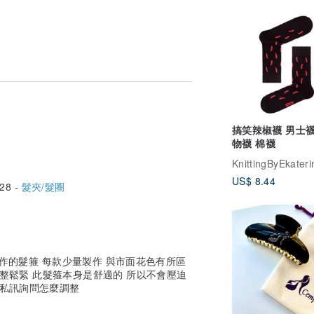
搞笑辣椒襪 男士襪
物襪 棉襪
KnittingByEkateri
US$ 8.44
28 -
髮夾/髮圈
料製作的髮箍 每款少量製作 與市面花色有所區
調整鬆緊 此髮箍本身是舒適的 所以不會壓迫
可私訊詢問怎麼調整