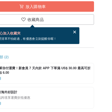
放入購物車
收藏商品
賀卡，結帳完成後填寫
電子賀卡是什麼？
心加入收藏夾
寄出商品為 1 個工作天。（不包含假日）
望清單不怕錯過，有優惠會立刻提醒你喔！
 (2)
i 幫你付運費！新會員 7 天內於 APP 下單滿 US$ 30.00 最高可折
 6.00
情
有海外好設計
品跨境享運費折抵優惠
情