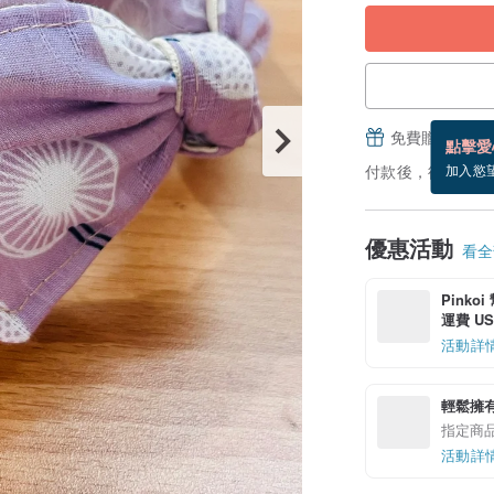
免費贈送電子
點擊愛
付款後，從備貨到
加入慾
優惠活動
看全部
Pinko
運費 US$
活動詳
輕鬆擁
指定商
活動詳