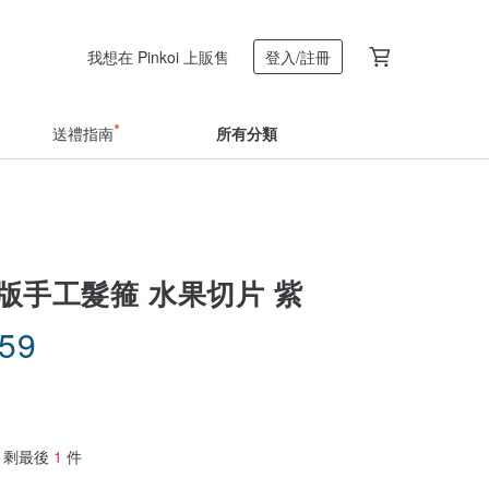
我想在 Pinkoi 上販售
登入/註冊
送禮指南
所有分類
寬版手工髮箍 水果切片 紫
.59
剩最後
1
件