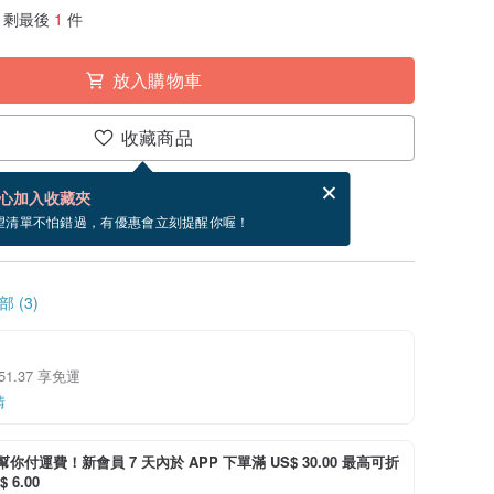
剩最後
1
件
放入購物車
收藏商品
賀卡，結帳完成後填寫
電子賀卡是什麼？
心加入收藏夾
寄出商品為 5 個工作天。（不包含假日）
望清單不怕錯過，有優惠會立刻提醒你喔！
 (3)
 51.37 享免運
情
i 幫你付運費！新會員 7 天內於 APP 下單滿 US$ 30.00 最高可折
 6.00