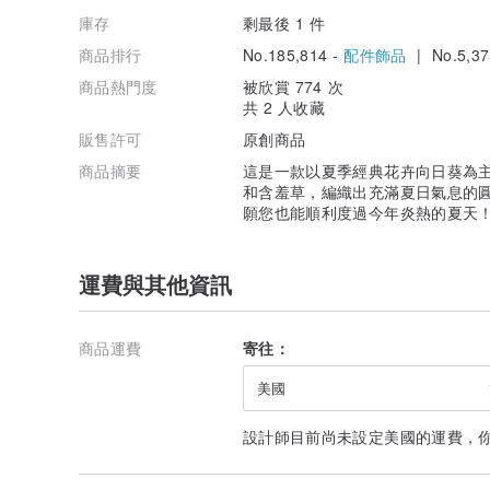
庫存
剩最後 1 件
商品排行
No.185,814 -
配件飾品
| No.5,37
商品熱門度
被欣賞 774 次
共 2 人收藏
販售許可
原創商品
商品摘要
這是一款以夏季經典花卉向日葵為主
和含羞草，編織出充滿夏日氣息的圓
願您也能順利度過今年炎熱的夏天
運費與其他資訊
商品運費
寄往：
美國
設計師目前尚未設定美國的運費，