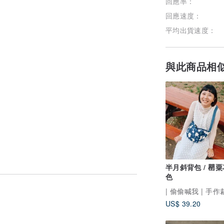
回應率：
回應速度：
平均出貨速度：
與此商品相
半月斜背包 / 罌粟
色
| 偷偷喊我 | 手
US$ 39.20