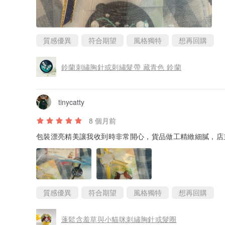
質感優異
符合期望
風格獨特
想再回購
鈴蘭刺繡胸針或刺繡髮帶 藏青色 鈴蘭
tinycatty
8 個月前
包裝漂亮精美讓我收到時非常開心，貨品做工精緻細膩，店
質感優異
符合期望
風格獨特
想再回購
蓬鬆含羞草與小貓咪刺繡胸針或髮圈