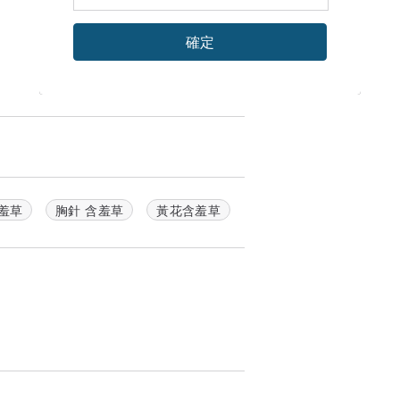
確定
羞草
胸針 含羞草
黃花含羞草