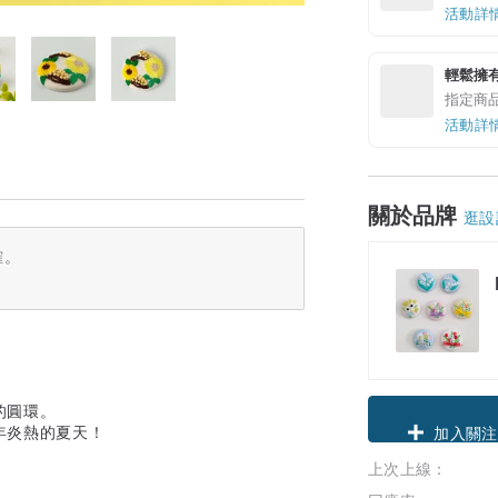
活動詳
輕鬆擁
指定商
活動詳
關於品牌
逛設
確。
的圓環。
領優惠券
年炎熱的夏天！
上次上線：
加入關注