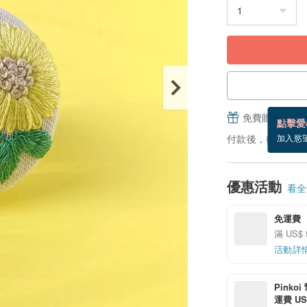
免費贈送電子
點擊愛
付款後，從備貨到
加入慾
優惠活動
看全部
免運費
滿 US$
活動詳
Pinko
運費 US$