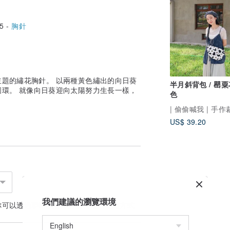
5 -
胸針
題的繡花胸針。 以兩種黃色繡出的向日葵
半月斜背包 / 罌粟
環。 就像向日葵迎向太陽努力生長一樣，
色
！
| 偷偷喊我 | 手
US$ 39.20
我們建議的瀏覽環境
你可以透過
聯絡設計師
討論合適的運送方式