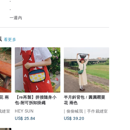
-
-
一週內
似
看更多
花 兩
【re再製】拼接隨身小
半月斜背包 / 圓圓罌粟
包-附可拆卸掛繩
花 兩色
作裁縫室
HEY SUN
| 偷偷喊我 | 手作裁縫室
US$ 25.84
US$ 39.20