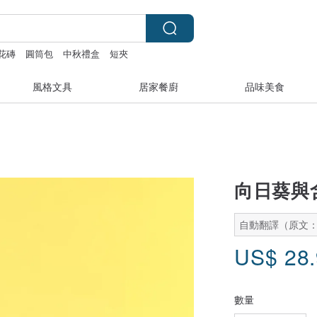
花磚
圓筒包
中秋禮盒
短夾
風格文具
居家餐廚
品味美食
向日葵與
自動翻譯（原文
US$
28
數量