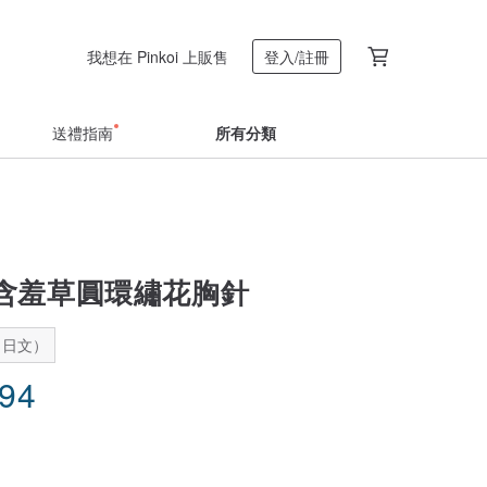
我想在 Pinkoi 上販售
登入/註冊
送禮指南
所有分類
含羞草圓環繡花胸針
：日文）
.94