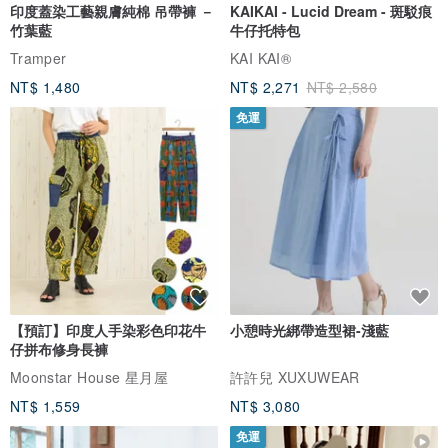
印度蓋染工藝親膚純棉 吊帶褲 －
KAIKAI - Lucid Dream - 斑駁痕
竹葉藍
牛仔托特包
Tramper
KAI KAI®
NT$ 1,480
NT$ 2,271
NT$ 2,580
免運
【預訂】印度人手染彩色印花牛
小憩時光綁帶造型裙-淺藍
仔拼布修身長褲
Moonstar House 星月屋
許許兒 XUXUWEAR
NT$ 1,559
NT$ 3,080
免運