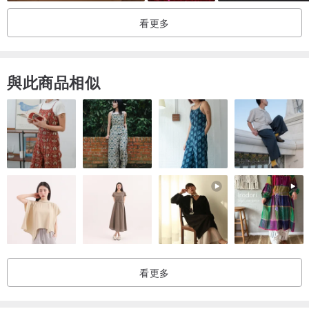
關。
看更多
找了很久之後，最後選擇的是台灣蒸餾的聖木精油。
它的香氣更乾淨、層次更完整，帶著溫潤的木質甜感，細緻而不厚
重。
與此商品相似
是一聞就會覺得「對了，就是這個味道」的那種存在。
這款在台灣其實也默默賣了很久，累積不少回購與好評。
如果你也在找一款「真正好聞的聖木精油」，我會推薦你從這瓶開
始。
商品尺寸：
5ml：玻璃瓶包裝，高5cm，直徑2cm，重量31g
10ml：竹製包裹玻璃精油瓶，高6.5CM，直徑2.5CM，重量51.5g
原料產地：秘魯
看更多
製造地：台灣
關於印加聖木：