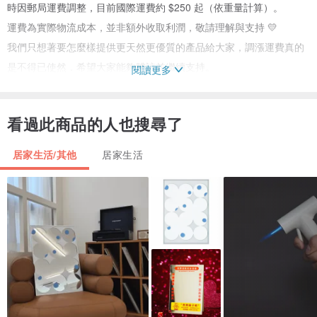
時因郵局運費調整，目前國際運費約 $250 起（依重量計算）。
運費為實際物流成本，並非額外收取利潤，敬請理解與支持 💛
我們只想著要怎麼樣提供更天然更優質的產品給大家，調漲運費真的
是不得已使然．希望大家能夠體諒並繼續支持。
閱讀更多
＊＊＊因為是自然的木頭，上面有自然的花紋瑕疵，偶爾會有自然的
看過此商品的人也搜尋了
小洞，但是經挑選過不影響整體，如果您是完美主義請謹慎下標！
居家生活/其他
居家生活
店長說：
作為印加聖木長年熱銷的賣家，客人最常問我的是：「你們有賣聖木
精油嗎？」
我其實比你們更想賣。
這幾年，我一直在找。
試過秘魯當地萃取的版本，不是味道不對，就是少了一種說不上來的
細緻感。
對我來說，要放進賣場的東西，寧可慢一點，也一定要過自己這一