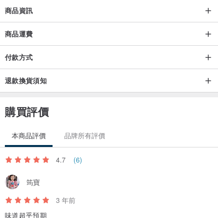
印加聖木是千年前在美洲原住民就是用來使用於儀式的"聖木”，品質
商品資訊
尤以秘魯產最佳，所以又稱『秘魯聖木』，對於原住民意義非凡，下
等聖木用來燒化於儀式中使用，可以淨化場域，連結聖靈，中等聖木
商品運費
用於製作法仗，儀式仗，最頂級聖木甚至不允許開採，當作神靈膜
付款方式
拜。在秘魯，印加聖木已是頒定國家級的聖木，不可隨意採伐，只有
很少數公司可以獲得國家合法採伐許可的才可以採伐。
退款換貨須知
palo santo名字的意思在南美是“聖木”，這是再貼切不過的名字因為從
初生，成長到死亡，他讓自己轉化為神聖並聚有藥用價值的。通常一
購買評價
顆印加聖木會活到80-90歲然後死亡，這時候必須保持及狀態4-10年
以完成整個轉化的過程。只有這個樣子，這個完整的過程會使得印加
本商品評價
品牌所有評價
聖木裡的功效到達完整。聖木已在秘魯與厄瓜多被巫師及術士使用了
上千年，直至今日，你仍然可見在印地斯山脈的巫師及治療師將聖木
4.7
(6)
使用於他們的儀式之中，而且更為普遍。
筠寶
香氣描述：熱情，細緻甜美，紅潤木香
如何使用：
3 年前
（一）嗅聞：滴一滴於紙巾或手帕上，感受其香氣變化
味道超乎預期