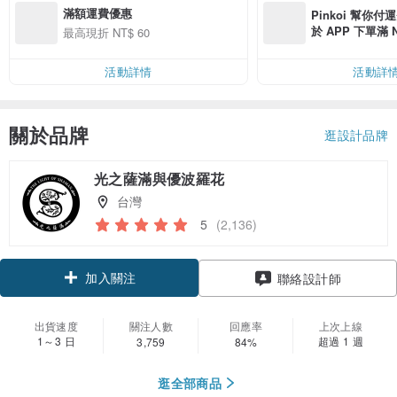
滿額運費優惠
Pinkoi 幫你付
於 APP 下單滿 
最高現折 NT$ 60
運費 NT$ 100
活動詳情
活動詳
關於品牌
逛設計品牌
光之薩滿與優波羅花
台灣
5
(2,136)
加入關注
聯絡設計師
出貨速度
關注人數
回應率
上次上線
1～3 日
超過 1 週
3,759
84%
逛全部商品