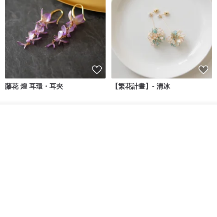
藤花 煌 耳環・耳夾
【繁花計畫】- 清冰
Dip art -nachugo-
紅花 hunghua
我要排隊
NT$ 2,125
NT$ 720
了解品牌
93 折