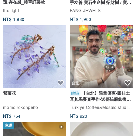
環.存在感_接單訂製款
手友善 寶石生命樹 招財樹 / 寶石
自選
the.light
FANG JEWELS
NT$ 1,980
NT$ 1,900
台北市
紫藤花
【台北】限量優惠-圖佳土
體驗
耳其馬賽克手作-送傳統服飾換裝
體驗
Turkiye Coffee&Mosaic studio土耳其咖啡與馬賽克燈工作坊
momoirokonpeito
NT$ 754
NT$ 920
免運