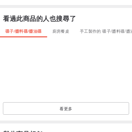
5.）幾次洗滌後，木托盤可能看起來很乾燥。要進行修復，請使用椰
子油徹底擦拭，保持1-2小時，然後用光滑的布擦拭。您也可以使用
看過此商品的人也搜尋了
FATCAT的切菜板奶油來維護木托盤。
6.）新木托盤上可能會有一些蠟漬。它對健康無害，不會損壞托盤。
碟子/醬料碟/醬油碟
廚房餐桌
手工製作的 碟子/醬料碟/醬
來自曼谷泰國的手工製品
看更多