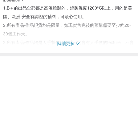
1.B＋的出品全部都是高溫燒製的，燒製溫度1200°C以上，用的是美
國、歐洲 安全有認證的釉料，可放心使用。
2.所有產品/作品現貨均是限量，如現貨售完後的預購需要至少約20-
30個工作天。
3.所有產品/作品均是人手製作，所以一定會有人手做的texture，不會
閱讀更多
完全一式一樣，不是完美的喔。
4.所有產品/作品不設退款/退換喔，敬請留意。
看過此商品的人也搜尋了
擺飾/家飾品
居家生活
手工製作的 擺飾/家飾品