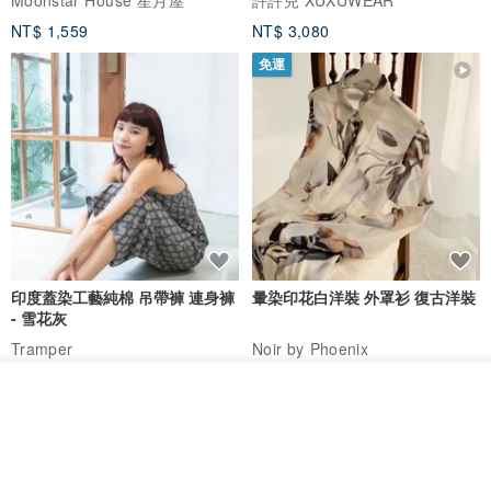
NT$ 1,559
NT$ 3,080
免運
印度蓋染工藝純棉 吊帶褲 連身褲
暈染印花白洋裝 外罩衫 復古洋裝
- 雪花灰
Tramper
Noir by Phoenix
NT$ 1,480
NT$ 1,480
放入購物車
加入收藏
了解品牌