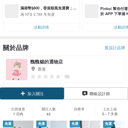
滿港幣$800，香港順風免運費；台
Pinkoi 幫你付
灣和中國大陸基本郵政免運費。
於 APP 下單滿 
滿 NT$ 3,789 享免運
運費 NT$ 100
活動詳情
活動詳
關於品牌
逛設計品牌
醜醜貓的選物店
香港
(0)
加入關注
聯絡設計師
出貨速度
關注人數
回應率
上次上線
1 日內
3～7 天前
43
-
免運
免運
免運
免運