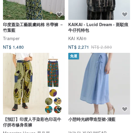
印度蓋染工藝親膚純棉 吊帶褲 －
KAIKAI - Lucid Dream - 斑駁痕
竹葉藍
牛仔托特包
Tramper
KAI KAI®
NT$ 1,480
NT$ 2,271
NT$ 2,580
免運
【預訂】印度人手染彩色印花牛
小憩時光綁帶造型裙-淺藍
仔拼布修身長褲
Moonstar House 星月屋
許許兒 XUXUWEAR