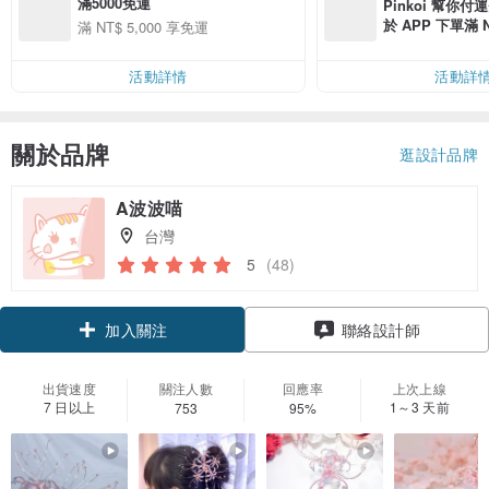
滿5000免運
Pinkoi 幫你付
於 APP 下單滿 
滿 NT$ 5,000 享免運
運費 NT$ 100
活動詳情
活動詳
關於品牌
逛設計品牌
A波波喵
台灣
5
(48)
領優惠券
聯絡設計師
加入關注
出貨速度
關注人數
回應率
上次上線
7 日以上
1～3 天前
753
95%