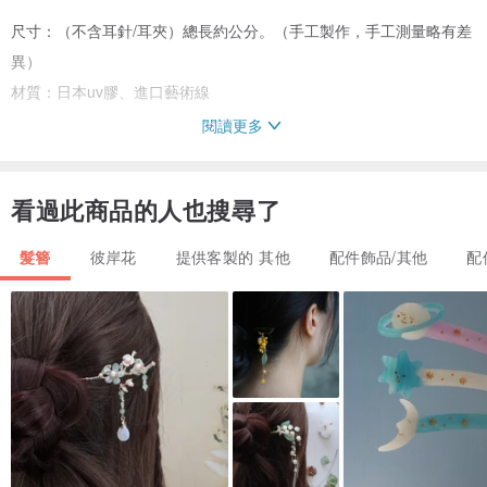
尺寸：（不含耳針/耳夾）總長約公分。（手工製作，手工測量略有差
異）
材質：日本uv膠、進口藝術線
閱讀更多
關於製作時間：手工製品無現貨，製作時間14-20個工作天。
看過此商品的人也搜尋了
包裝：透明盒+硬紙盒。
髮簪
彼岸花
提供客製的 其他
配件飾品/其他
配
小叮嚀：
1.耳飾使用後請用軟布溫柔擦拭妥善清潔保存於盒內，避免接觸化學
物質，也請不要碰到水，可延長飾品壽命。
2.請勿用尖銳物品戳它，用指甲摳它，或是用力拉扯以及重壓。
3.純手工製品以及天然素材個個略有差異以及微瑕，各有各的美，若
要求100%完美者，請慎重考慮是否購買。
4.耳環屬個人衛生用品，購買後即是訂製，請勿退單。
5.請注意照片顏色會因螢幕不同而有色差。