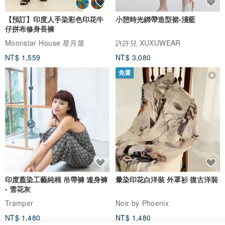
【預訂】印度人手染彩色印花牛
小憩時光綁帶造型裙-淺藍
仔拼布修身長褲
Moonstar House 星月屋
許許兒 XUXUWEAR
NT$ 1,559
NT$ 3,080
免運
印度蓋染工藝純棉 吊帶褲 連身褲
暈染印花白洋裝 外罩衫 復古洋裝
- 雪花灰
Tramper
Noir by Phoenix
NT$ 1,480
NT$ 1,480