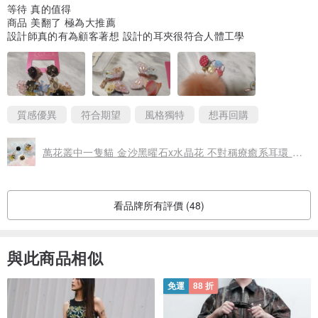
等待 真的值得
商品 美翻了 極為大推薦
設計師真的有為顧客著想 設計的耳夾很符合人體工學
質感優異
符合期望
風格獨特
想再回購
萬花叢中一隻貓 金沙黑曜石x水晶花 不對稱療癒系耳環 耳夾/耳針
看品牌所有評價 (48)
與此商品相似
免運
88 折