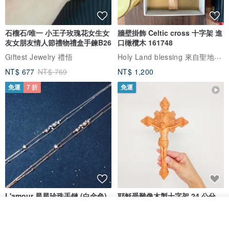
石榴石/唯一 小王子玫瑰花女生女
牆壁掛飾 Celtic cross 十字架 進
友女朋友情人節禮物禮盒手鍊B26
口橄欖木 161748
Holy Land blessing 來自聖地的祝福
Giftest Jewelry 禮悟
NT$ 677
NT$ 769
NT$ 1,200
免運
7 折
免運
L'amour 星星珍珠手鏈 (白金色)
耶穌受難像木製十字架 24 公分
高，雕刻木製十字架，耶穌受難
看其他商品
像天主教十字架
ARLOS
AndyCarver
了解品牌