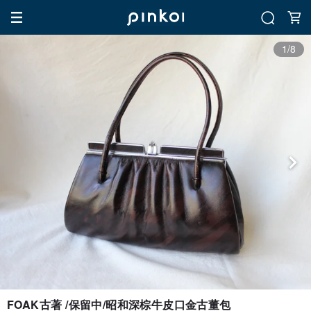
1/8
FOAK古著 /保留中/昭和深棕牛皮口金古董包