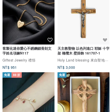
客製化迷你愛心不銹鋼鎖骨刻文
天主教聖物 以色列進口 耶穌 十字
字姓名項鍊N117
架 橄欖木 壁掛飾 161707-1
Holy Land blessing 來自聖地的祝福
Giftest Jewelry 禮悟
NT$ 951
NT$ 3,000
免運
88 折
免運