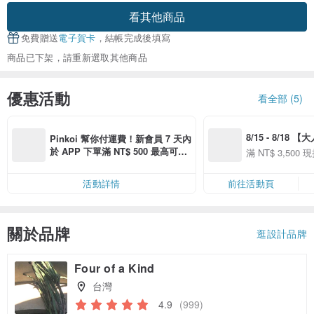
看其他商品
免費贈送
電子賀卡
，結帳完成後填寫
商品已下架，請重新選取其他商品
優惠活動
看全部 (5)
8/15 - 8/18 
Pinkoi 幫你付運費！新會員 7 天內
季】滿 NT$3500
於 APP 下單滿 NT$ 500 最高可折
滿 NT$ 3,500 現
50
運費 NT$ 100
50
活動詳情
前往活動頁
關於品牌
逛設計品牌
Four of a Kind
台灣
4.9
(999)