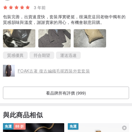
3 年前
包裝完善，出貨速度快，套裝厚實硬挺，很滿意這回老物中獨有的
質感韻味與溫度，謝謝賣家的用心，有機會願意回購。
質感優異
符合期望
運送迅速
FOAK古著 復古編織毛呢西裝外套套裝
看品牌所有評價 (999)
與此商品相似
免運
88 折
免運