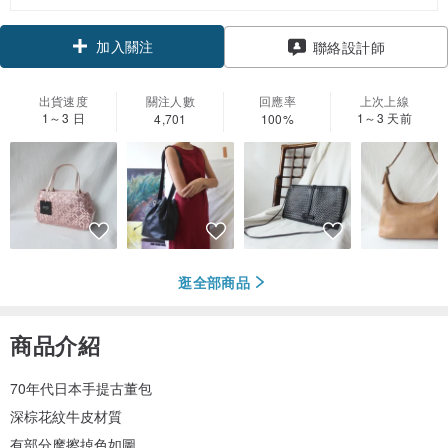
加入關注
聯絡設計師
出貨速度
關注人數
回應率
上次上線
1～3 日
1～3 天前
4,701
100%
逛全部商品
商品介紹
70年代日本手提古董包
深棕花紋牛皮材質
有部分摩擦掉色如圖