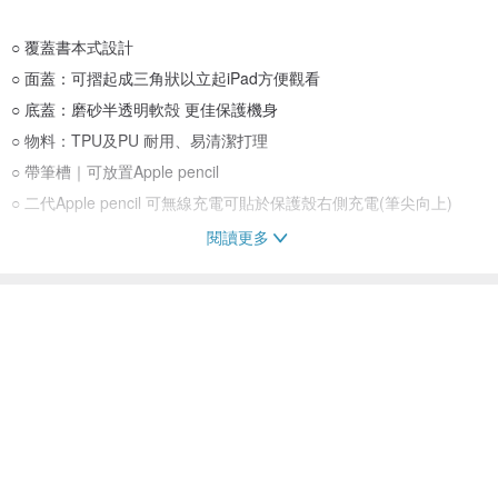
○ 覆蓋書本式設計
○ 面蓋：可摺起成三角狀以立起iPad方便觀看
○ 底蓋：磨砂半透明軟殻 更佳保護機身
○ 物料：TPU及PU 耐用、易清潔打理
○ 帶筆槽｜可放置Apple pencil
○ 二代Apple pencil 可無線充電可貼於保護殼右側充電(筆尖向上)
閱讀更多
〖下單前請注意 〗
看過此商品的人也搜尋了
○＊請對照機背Apple Logo下帶”A”開首的型號購買(例如:A1673、
ipad 保護套
ipad air 保護殼
ipad保護殼
macbook 
A2152)， 不同型號不同尺寸，請務必先對清楚型號購買
○＊不同型號的尺寸和開孔位置都稍有不同，照片為大致效果，
實際尺寸和開孔位置會按不同型號製作和調整