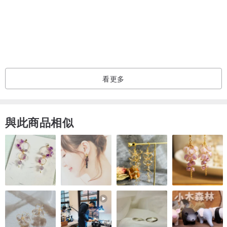
○＊請以無酒精成份之清潔用品清潔產品
○ 本商品為「接單訂製」，付款後至寄出商品約為 5-10 個工作天（不
包含週日及公眾假期）
看更多
請給我們一點點時間製作喔🤎
○ 如商品退回時有任何瑕疵、損毀將無法為您發起退款流程，煩請留
與此商品相似
意，希望您收到的貨品都能喜歡滿意