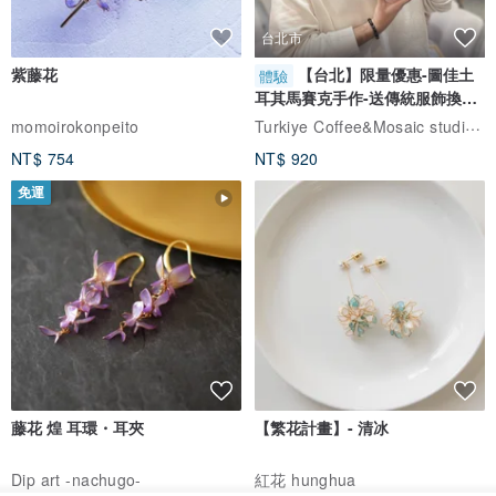
台北市
紫藤花
【台北】限量優惠-圖佳土
體驗
耳其馬賽克手作-送傳統服飾換裝
體驗
Turkiye Coffee&Mosaic studio土耳其咖啡與馬賽克燈工作坊
momoirokonpeito
NT$ 754
NT$ 920
免運
藤花 煌 耳環・耳夾
【繁花計畫】- 清冰
Dip art -nachugo-
紅花 hunghua