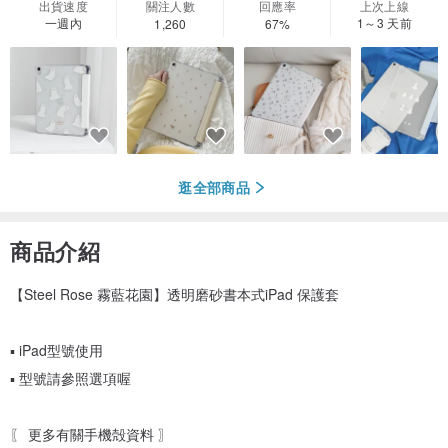
出貨速度
關注人數
回應率
上次上線
一週內
1～3 天前
1,260
67%
逛全部商品
商品介紹
【Steel Rose 霧藍花園】透明磨砂書本式iPad 保護套
▪ iPad型號使用
▪ 型號請參照選項喔
〖 更多有關手機殻資料 〗