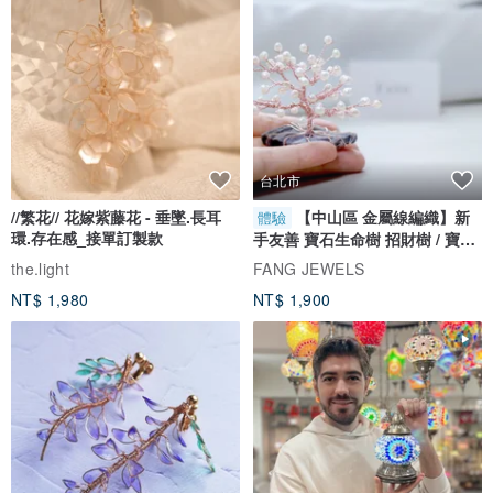
台北市
//繁花// 花嫁紫藤花 - 垂墜.長耳
【中山區 金屬線編織】新
體驗
環.存在感_接單訂製款
手友善 寶石生命樹 招財樹 / 寶石
自選
the.light
FANG JEWELS
NT$ 1,980
NT$ 1,900