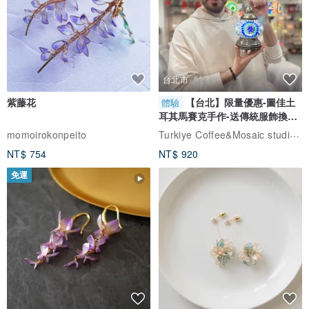
台北市
紫藤花
【台北】限量優惠-圖佳土
體驗
耳其馬賽克手作-送傳統服飾換裝
體驗
Turkiye Coffee&Mosaic studio土耳其咖啡與馬賽克燈工作坊
momoirokonpeito
NT$ 754
NT$ 920
免運