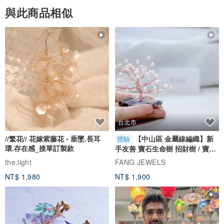
與此商品相似
台北市
//繁花// 花嫁紫藤花 - 垂墜.長耳
【中山區 金屬線編織】新
體驗
環.存在感_接單訂製款
手友善 寶石生命樹 招財樹 / 寶石
自選
the.light
FANG JEWELS
NT$ 1,980
NT$ 1,900