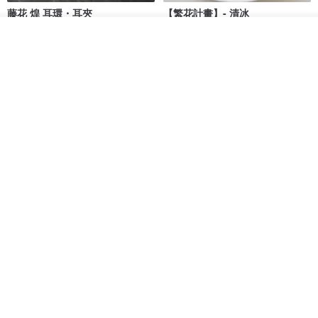
藤花 煌 耳環・耳夾
【繁花計畫】- 清冰
看其他商品
Dip art -nachugo-
紅花 hunghua
了解品牌
NT$ 2,125
NT$ 720
93 折
台北市
晶透紫藤花 垂墜樹脂/耳夾可
【療育時光】DIY製作2副
體驗
專屬UV膠乾燥花樹脂耳環 台北體
驗課程
KL珂蘿花設計
JYC.accessories
NT$ 1,292
NT$ 1,380
NT$ 1,150
免運