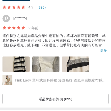
4.9
(695)
k********4
2 年前
這件特別之處是如產品介紹中也有拍的，罩杯內層沒有鬆緊帶，就
真的是兩片罩杯蓋住這樣，因此沒有束縛感，但是彎腰低身的時候
比較容易曝光，腋下袖口不會過低，但手臂比較有肉的有可能會偏
緊，布料不是超級彈性的那種但是算薄料。
更多
Pink Lady 罩杯式連身睡裙 漫遊條紋 透氣涼感螺紋布睡衣 居家服
看品牌所有評價 (695)