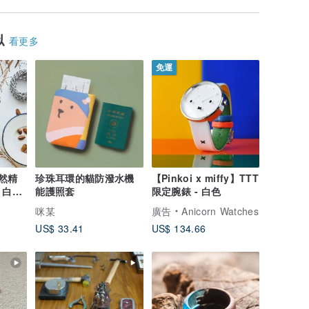
似
看更多
免運
天然精
珍珠耳環的貓防潑水機
【Pinkoi x miffy】TTT
、白玉
能護照套
限定腕錶 - 白色
咪某
廣告
Anicorn Watches
US$ 33.41
US$ 134.66