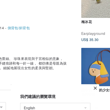
梅冰花
14 -
側背包/斜背包
Earplayground
US$ 35.30
色蕾絲、 珍珠來表現與子宮相似的意象，
手縫痕跡和每一針一線， 都彷彿是母親為孩
， 細膩地展現出女性的柔美與堅韌。
戴珍珠耳環的少女
革行李牌
我們建議的瀏覽環境
咪某
US$ 21.83