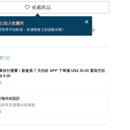
收藏商品
賀卡，結帳完成後填寫
電子賀卡是什麼？
心加入收藏夾
，你可以按「我要排隊」，當有貨會主動發信通知你
望清單不怕錯過，有優惠會立刻提醒你喔！
 (2)
i 幫你付運費！新會員 7 天內於 APP 下單滿 US$ 30.00 最高可折
 6.00
情
有海外好設計
品跨境享運費折抵優惠
情