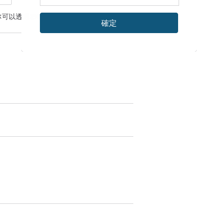
你可以透過
聯絡設計師
討論合適的運送方式
確定