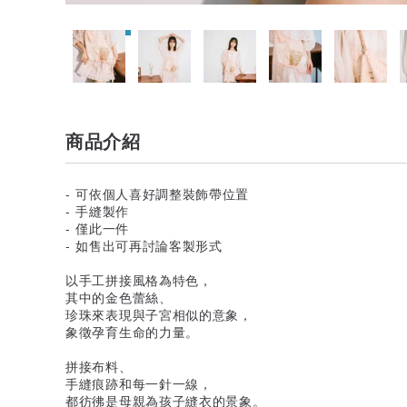
商品介紹
- 可依個人喜好調整裝飾帶位置
- 手縫製作
- 僅此一件
- 如售出可再討論客製形式
以手工拼接風格為特色，
其中的金色蕾絲、
珍珠來表現與子宮相似的意象，
象徵孕育生命的力量。
拼接布料、
手縫痕跡和每一針一線，
都彷彿是母親為孩子縫衣的景象。