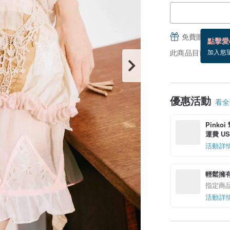
免費贈送電子
點擊愛
此商品目前沒現貨
加入慾
優惠活動
看全部
Pinko
運費 US$
活動詳
輕鬆擁
指定商
活動詳