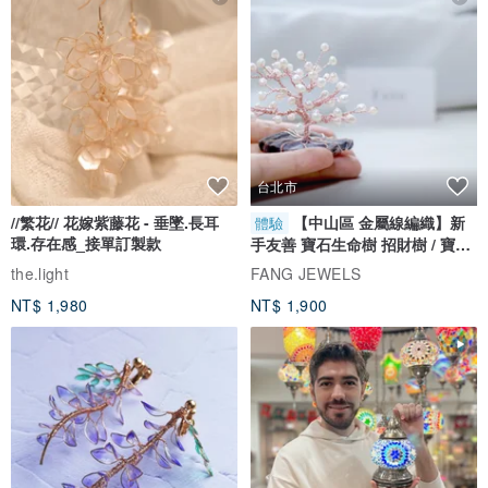
台北市
//繁花// 花嫁紫藤花 - 垂墜.長耳
【中山區 金屬線編織】新
體驗
環.存在感_接單訂製款
手友善 寶石生命樹 招財樹 / 寶石
自選
the.light
FANG JEWELS
NT$ 1,980
NT$ 1,900