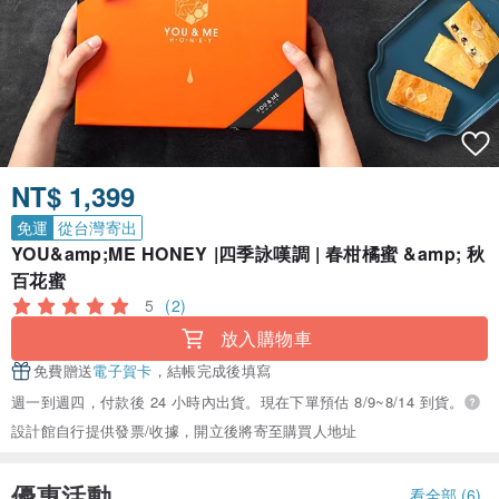
NT$ 1,399
免運
從台灣寄出
YOU&amp;ME HONEY |四季詠嘆調 | 春柑橘蜜 &amp; 秋
百花蜜
5
(2)
放入購物車
免費贈送
電子賀卡
，結帳完成後填寫
週一到週四，付款後 24 小時內出貨。現在下單預估 8/9~8/14 到貨。
設計館自行提供發票/收據，開立後將寄至購買人地址
優惠活動
看全部 (6)