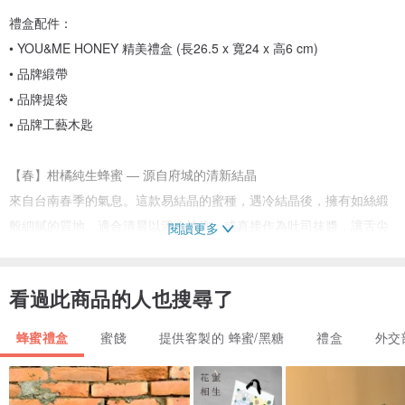
禮盒配件：
• YOU&ME HONEY 精美禮盒 (長26.5 x 寬24 x 高6 cm)
• 品牌緞帶
• 品牌提袋
• 品牌工藝木匙
【春】柑橘純生蜂蜜 — 源自府城的清新結晶
來自台南春季的氣息。這款易結晶的蜜種，遇冷結晶後，擁有如絲緞
般細膩的質地。適合清晨以溫水沖泡，或直接作為吐司抹醬，讓舌尖
閱讀更多
在緩緩化開的果香層次中甦醒。
看過此商品的人也搜尋了
【秋】百花純生蜂蜜 — 秋日山野的醇厚尾韻
擷取彰化山間的百花芬芳。清雅的蜜香中，伴隨著白千層特有的「窯
蜂蜜禮盒
蜜餞
提供客製的 蜂蜜/黑糖
禮盒
外交
烤地瓜」厚實尾韻。不經過度加熱的純生工藝，完整保留的活性滋
味，如秋日陽光般溫潤而厚實。