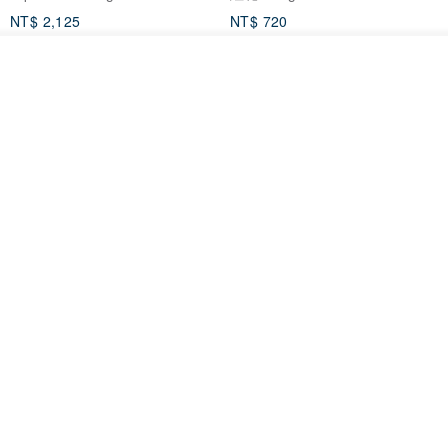
NT$ 2,125
NT$ 720
93 折
放入購物車
加入收藏
了解品牌
台北市
晶透紫藤花 垂墜樹脂/耳夾可
【療育時光】DIY製作2副
體驗
專屬UV膠乾燥花樹脂耳環 台北體
驗課程
KL珂蘿花設計
JYC.accessories
NT$ 1,292
NT$ 1,380
NT$ 1,150
免運