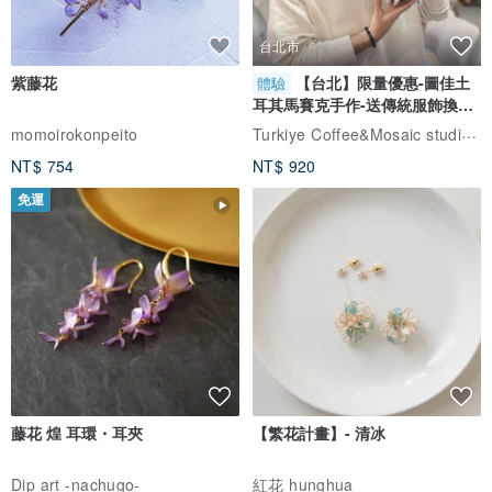
台北市
紫藤花
【台北】限量優惠-圖佳土
體驗
耳其馬賽克手作-送傳統服飾換裝
體驗
Turkiye Coffee&Mosaic studio土耳其咖啡與馬賽克燈工作坊
momoirokonpeito
NT$ 754
NT$ 920
免運
藤花 煌 耳環・耳夾
【繁花計畫】- 清冰
Dip art -nachugo-
紅花 hunghua