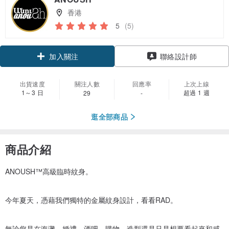
香港
5
(5)
領優惠券
聯絡設計師
加入關注
出貨速度
關注人數
回應率
上次上線
1～3 日
超過 1 週
29
-
逛全部商品
商品介紹
ANOUSH™高級臨時紋身。
今年夏天，憑藉我們獨特的金屬紋身設計，看看RAD。
無論您是在海灘，婚禮，酒吧，購物，造型還是只是想要看起來和感