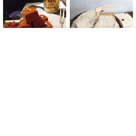
看其他商品
了解品牌
高濃度極致莊園特調生巧克力-原
茶香伯爵生乳酪 / 6吋 _ 下單前 請
味
先詢問交期
蕾安娜法式手工甜點x美好時光咖啡
小田生活mmm
NT$ 660
NT$ 750