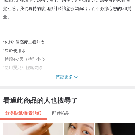
覺性感，我們獨特的紋身設計將讓您脫穎而出，而不必擔心您的tatt質
量。
*包括1個高度上癮的表
*易於使用水
*持續4-7天（特別小心）
*使用嬰兒油輕鬆去除
閱讀更多
設計師：ANOUSH
材質：優質箔
看過此商品的人也搜尋了
顏色：金色
尺寸：10.5 x 15厘米
紋身貼紙/刺青貼紙
配件飾品
產地/製造在CHINAMan製造地點/工藝製造在中國