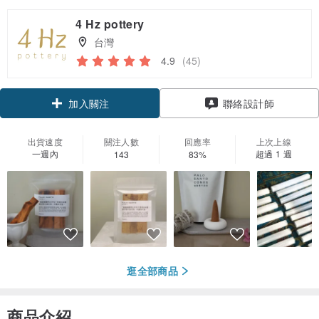
4 Hz pottery
台灣
4.9
(45)
加入關注
聯絡設計師
出貨速度
關注人數
回應率
上次上線
一週內
超過 1 週
143
83%
逛全部商品
商品介紹