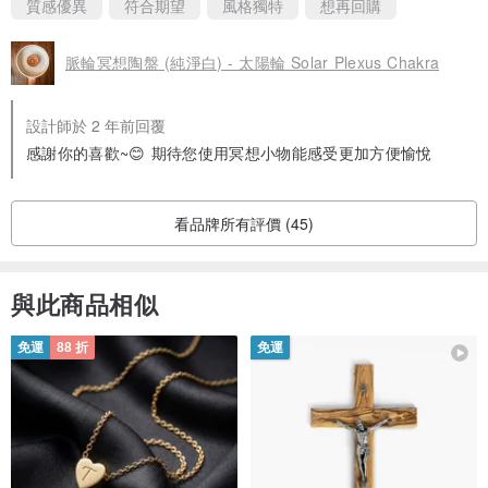
質感優異
符合期望
風格獨特
想再回購
脈輪冥想陶盤 (純淨白) - 太陽輪 Solar Plexus Chakra
設計師於 2 年前回覆
感謝你的喜歡~😊 期待您使用冥想小物能感受更加方便愉悅
看品牌所有評價 (45)
與此商品相似
免運
88 折
免運