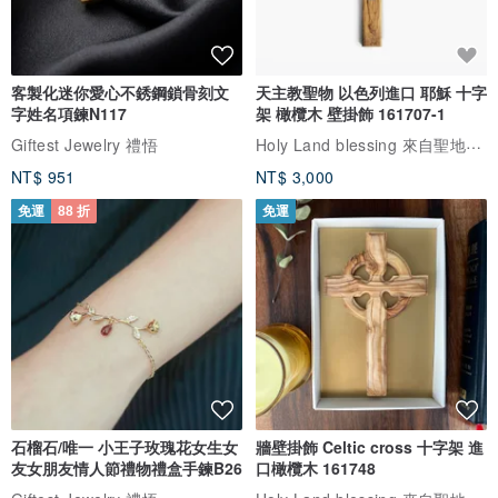
客製化迷你愛心不銹鋼鎖骨刻文
天主教聖物 以色列進口 耶穌 十字
字姓名項鍊N117
架 橄欖木 壁掛飾 161707-1
Holy Land blessing 來自聖地的祝福
Giftest Jewelry 禮悟
NT$ 951
NT$ 3,000
免運
88 折
免運
石榴石/唯一 小王子玫瑰花女生女
牆壁掛飾 Celtic cross 十字架 進
友女朋友情人節禮物禮盒手鍊B26
口橄欖木 161748
Holy Land blessing 來自聖地的祝福