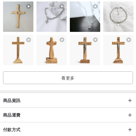
2.
淨化
：用它繞行需要淨化的物品、身體或空間。淨化大空間，可以
拿著聖木沿著空間四周移動。
3. 完成後置於擴香石上自然熄滅。
禮盒內容
禮盒尺寸15x15x4cm
｜秘魯聖木條 （原產地：秘魯）
｜秘魯聖木香塔 （原產地：秘魯）
｜擴香石座 x 1個
看更多
＊香塔
：由純聖木磨粉製成，點燃後可持續釋放香氣約30分鐘，煙量
較明顯，適合淨化空間與改善環境氣味。
商品資訊
＊聖木條
：採用高品質陳年秘魯聖木，樹脂豐厚易燃，散發清新沈穩
的木質香氣，適合清理身體能量場。
商品運費
付款方式