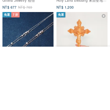
Giftest Jewelry 禮悟
NT$ 677
NT$ 769
NT$ 1,200
免運
7 折
免運
放入購物車
加入收藏
了解品牌
L'amour 星星珍珠手鏈 (白金色)
耶穌受難像木製十字架 24 公分
高，雕刻木製十字架，耶穌受難
像天主教十字架
ARLOS
AndyCarver
NT$ 4,641
NT$ 6,630
NT$ 1,560
免運
7 折