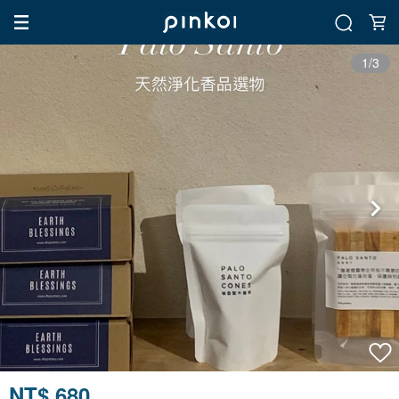
1/3
NT$ 680