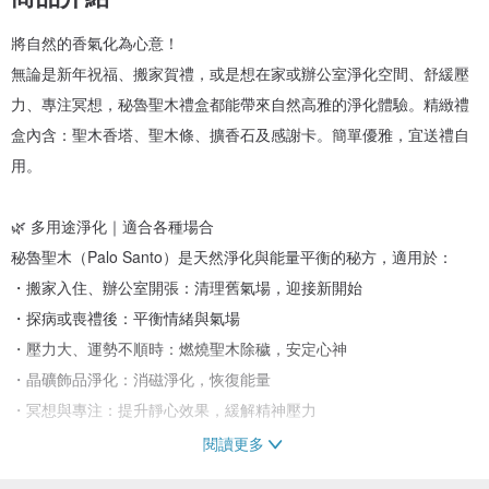
將自然的香氣化為心意！
無論是新年祝福、搬家賀禮，或是想在家或辦公室淨化空間、舒緩壓
力、專注冥想，秘魯聖木禮盒都能帶來自然高雅的淨化體驗。精緻禮
盒內含：聖木香塔、聖木條、擴香石及感謝卡。簡單優雅，宜送禮自
用。
🌿 多用途淨化｜適合各種場合
秘魯聖木（Palo Santo）是天然淨化與能量平衡的秘方，適用於：
・搬家入住、辦公室開張：清理舊氣場，迎接新開始
・探病或喪禮後：平衡情緒與氣場
・壓力大、運勢不順時：燃燒聖木除穢，安定心神
・晶礦飾品淨化：消磁淨化，恢復能量
・冥想與專注：提升靜心效果，緩解精神壓力
閱讀更多
🔬 科學支持｜天然香氛的秘密