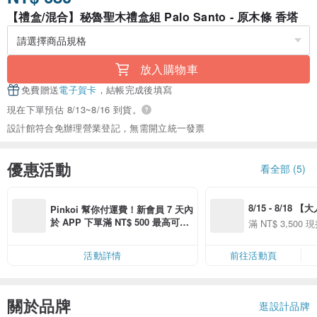
【禮盒/混合】秘魯聖木禮盒組 Palo Santo - 原木條 香塔
放入購物車
免費贈送
電子賀卡
，結帳完成後填寫
現在下單預估 8/13~8/16 到貨。
設計館符合免辦理營業登記，無需開立統一發票
優惠活動
看全部 (5)
8/15 - 8/18 
Pinkoi 幫你付運費！新會員 7 天內
季】滿 NT$3500
於 APP 下單滿 NT$ 500 最高可折
滿 NT$ 3,500 現
50
運費 NT$ 100
50
活動詳情
前往活動頁
關於品牌
逛設計品牌