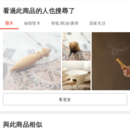
燃燒聖木後散發的煙霧，可減少空氣中的雜質並帶走負能量。具有：
看過此商品的人也搜尋了
・抗菌消炎、清潔空氣
・放鬆緊繃情緒
聖木
秘魯聖木
香氛/精油/擴香
居家生活
・舒緩頭痛或身體小痛症
・增進專注與內在安定
🎁 簡單優雅｜送禮自用皆宜
精緻禮盒設計，搭配感謝與使用說明卡，適合作為：
・新年賀禮、開運禮物
・搬家或辦公室開張祝福
・舒壓、專注、冥想小物
看更多
使用步驟
1.
點燃
：將香塔或聖木條一端點燃，待冒火後輕甩熄火，讓煙霧緩緩
與此商品相似
飄散。