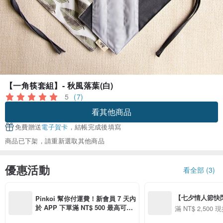
【一角筷套組】- 秋風落葉(白)
5
(7)
看其他商品
免費贈送
電子賀卡
，結帳完成後填寫
商品已下架，請重新選取其他商品
優惠活動
看全部 (3)
【七夕情人節快閃】8
Pinkoi 幫你付運費！新會員 7 天內
用 APP 購買任一
於 APP 下單滿 NT$ 500 最高可折
滿 NT$ 2,500 現
00 現折 NT$100
運費 NT$ 100