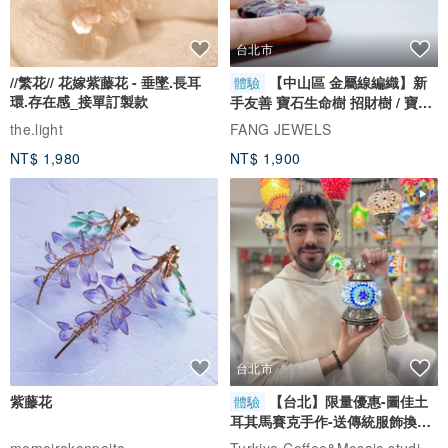
(三)出貨說明：
急件及國定假日請利用7-11、全家寄貨服務。
台北市
//繁花// 花嫁紫藤花 - 垂墜.長耳
【中山區 金屬線編織】新
體驗
環.存在感_接單訂製款
手友善 寶石生命樹 招財樹 / 寶石
自選
the.light
FANG JEWELS
NT$ 1,980
NT$ 1,900
台北市
紫藤花
【台北】限量優惠-圖佳土
體驗
耳其馬賽克手作-送傳統服飾換裝
體驗
Turkiye Coffee&Mosaic studio土耳其咖啡與馬賽克燈工作坊
momoirokonpeito