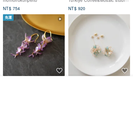
NT$ 754
NT$ 920
免運
藤花 煌 耳環・耳夾
【繁花計畫】- 清冰
看其他商品
了解品牌
Dip art -nachugo-
紅花 hunghua
NT$ 2,125
NT$ 720
93 折