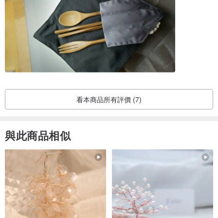
訂購 > 繳費(我們才會收到出貨通知) > 出貨 > 取貨
當日訂購結帳時間若過了出貨時間，即為隔日出貨。
【出貨事項】
(一) 出貨日：
每週一.三.四.五.六.日 (週二為倉庫管理，故不出貨。)
早上10:00─下午3:00
看本商品所有評價 (7)
(二)物流時間：
●7-11：寄出2日內到貨
與此商品相似
●全家：寄出2日內到貨
●郵局：
台灣─寄出約3日內到貨
海外地區─約5-7天以上，因距離而增加工作天
○備註：郵局周二四六日休息不出貨