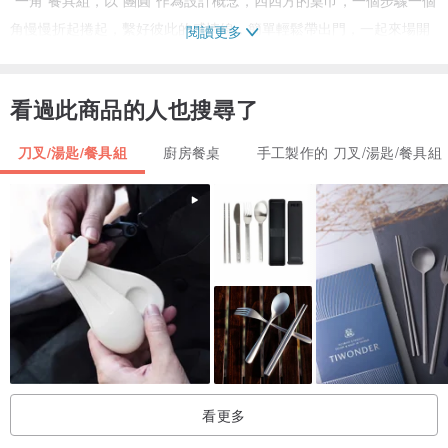
角慢慢折起捲起，繫好彼此的感情線，簡單輕鬆帶出門，一起來場開
閱讀更多
心的聚餐，相互聯繫深刻的情感
看過此商品的人也搜尋了
【包裹方法】
稜形狀餐具套，先由上角往下折(缺一角)，再由左至右折一角，由左
刀叉/湯匙/餐具組
廚房餐桌
手工製作的 刀叉/湯匙/餐具組
邊往右邊捲起，最後繫起綁帶即完成。
【設計元素】
1.團圓
2.聚餐
3.不可缺少
4.環保
5.好生活
看更多