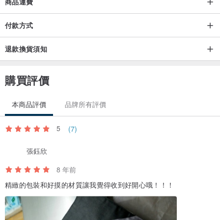
商品運費
具。
3.內層三處放置處，除了附贈的餐具外，亦可隨意做文具收納使用。
付款方式
退款換貨須知
【洗滌要項與保養建議】
1.可選擇手洗或機洗。如要機洗，建議放置洗衣袋中再投入清洗。
2.最高水溫不超過30℃，小力手洗，避免強烈搓揉、拉扯。
購買評價
3.不可使用氯系漂白劑漂白及添加螢光增白劑之洗潔劑。
4.棉質帆布料熨燙溫度可達120度。
本商品評價
品牌所有評價
5.使用的棉質帆布均為染色布料，初幾次清洗褪色現象均為正常。
5
(7)
6.請吊掛於無日光照射處陰乾。
7.請勿烘乾。
張鈺欣
8 年前
產地/製造方式
精緻的包裝和好摸的材質讓我覺得收到好開心哦！！！
台灣/手工
:::::::::::::::::::::::::::::::::::::::::::::::::::::::::::::::::::::::::::::::::::::::::::::::::
【訂單流程】