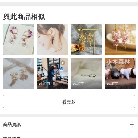
【尺寸與規格】
筷套：
與此商品相似
23 * 23 cm 正方菱形
(因以手工製作，尺寸會有些微誤差約±1cm)
竹製餐具：
湯匙20cm
筷子25cm
叉子20cm
台北市
台北市
台北市
【素材選用】
素色棉布 / 棉麻布 / 先染布
看更多
【內層形式與功能】
商品資訊
1.以手動包裹方式，簡約方便。
2.內層三處放置處，除了附贈的餐具外，亦可隨意放置自行另外的餐