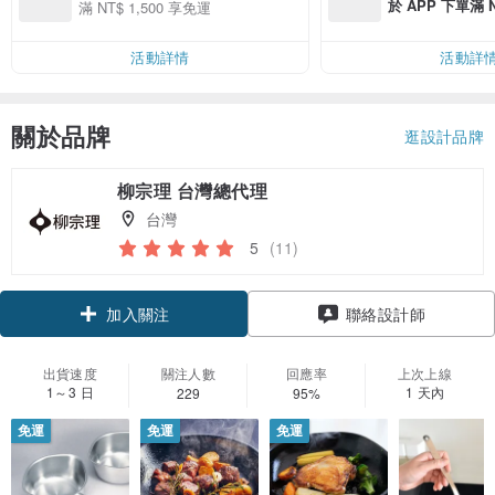
於 APP 下單滿 
滿 NT$ 1,500 享免運
運費 NT$ 100
活動詳情
活動詳
關於品牌
逛設計品牌
柳宗理 台灣總代理
台灣
5
(11)
加入關注
聯絡設計師
出貨速度
關注人數
回應率
上次上線
1～3 日
1 天內
229
95%
免運
免運
免運