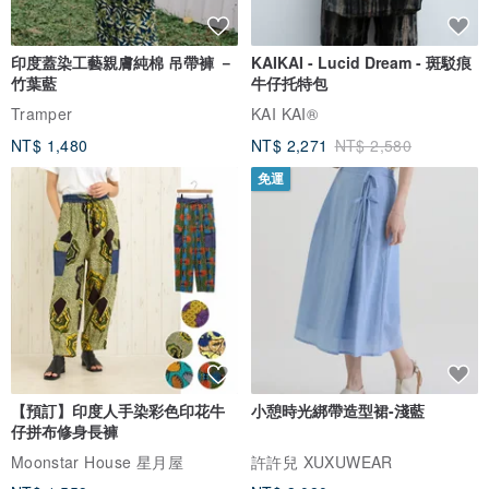
印度蓋染工藝親膚純棉 吊帶褲 －
KAIKAI - Lucid Dream - 斑駁痕
竹葉藍
牛仔托特包
Tramper
KAI KAI®
NT$ 1,480
NT$ 2,271
NT$ 2,580
免運
【預訂】印度人手染彩色印花牛
小憩時光綁帶造型裙-淺藍
仔拼布修身長褲
Moonstar House 星月屋
許許兒 XUXUWEAR