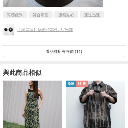
質感優異
符合期望
服務貼心
運送迅速
【柳宗理】鍋蓋頭零件/大/光澤
看品牌所有評價 (11)
與此商品相似
免運
88 折