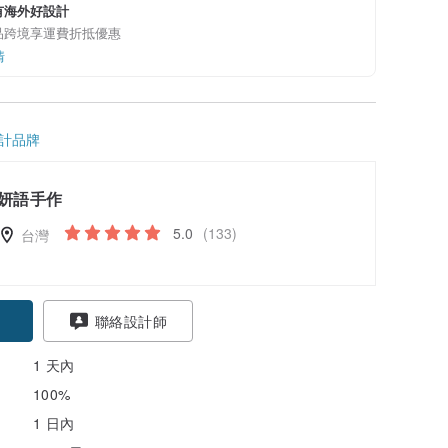
有海外好設計
品跨境享運費折抵優惠
情
計品牌
妍語手作
5.0
(133)
台灣
聯絡設計師
1 天內
100%
1 日內