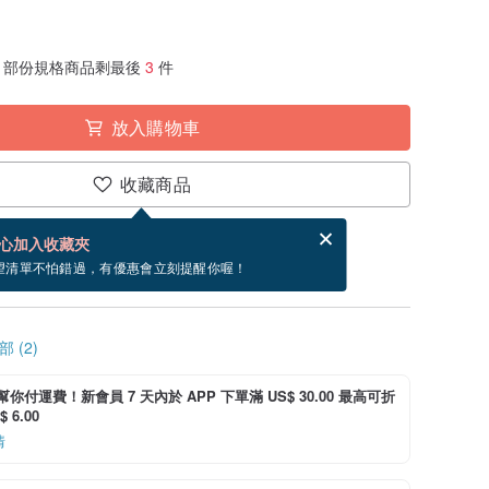
部份規格商品剩最後
3
件
放入購物車
收藏商品
賀卡，結帳完成後填寫
電子賀卡是什麼？
心加入收藏夾
寄出商品為 5 個工作天。（不包含假日）
望清單不怕錯過，有優惠會立刻提醒你喔！
 (2)
i 幫你付運費！新會員 7 天內於 APP 下單滿 US$ 30.00 最高可折
 6.00
情