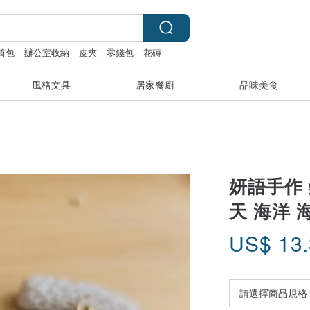
筒包
辦公室收納
皮夾
零錢包
花磚
風格文具
居家餐廚
品味美食
妍語手作 
天 海洋 
US$
13