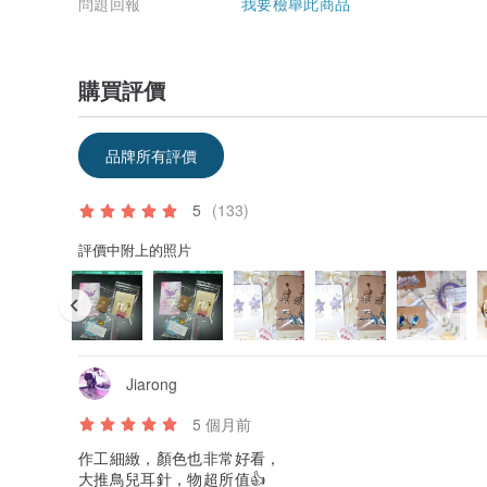
問題回報
我要檢舉此商品
購買評價
品牌所有評價
5
(133)
評價中附上的照片
Jiarong
5 個月前
作工細緻，顏色也非常好看，
大推鳥兒耳針，物超所值👍