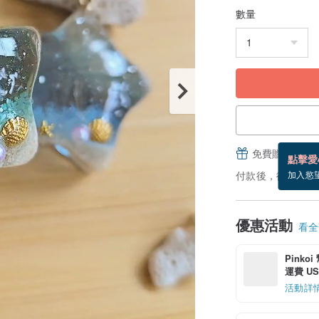
數量
免費贈送電子
點擊愛
付款後，從備貨到
加入慾
優惠活動
看全部
Pinko
運費 US$
活動詳