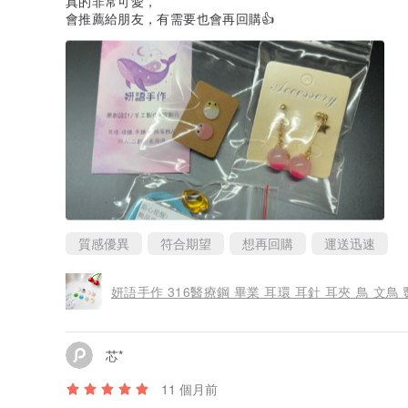
真的非常可愛，
會推薦給朋友，有需要也會再回購👍
質感優異
符合期望
想再回購
運送迅速
妍語手作 316醫療鋼 畢業 耳環 耳針 耳夾 鳥 文鳥
芯*
11 個月前