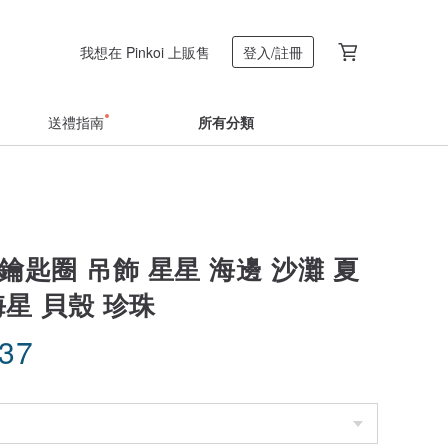
我想在 Pinkoi 上販售
登入/註冊
送禮指南
所有分類
鑰匙圈 吊飾 星星 海邊 沙灘 夏
海星 貝殼 珍珠
.37