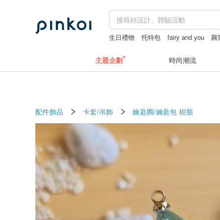
生日禮物
托特包
fairy and you
圓
主題企劃
時尚潮流
配件飾品
卡套/吊飾
鑰匙圈/鑰匙包
樹脂