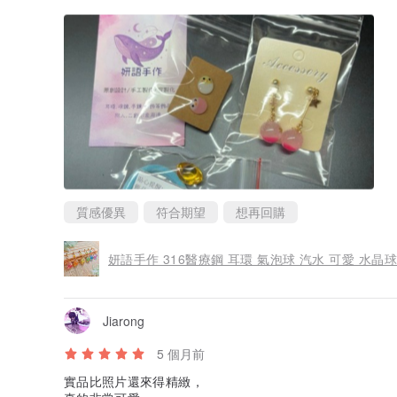
質感優異
符合期望
想再回購
妍語手作 316醫療鋼 耳環 氣泡球 汽水 可愛 水晶球
Jiarong
5 個月前
實品比照片還來得精緻，