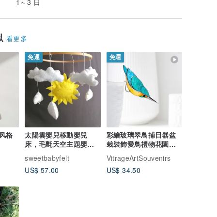
1～3 日
似
看更多
免運
免運
风格
太陽雲嬰兒移動嬰兒
彩繪玻璃翠鳥捕日器盆
床，毛氈天空主題嬰兒
栽裝飾愛鳥禮物花園裝
床裝飾，中性嬰兒移動
飾
sweetbabyfelt
VitrageArtSouvenirs
US$ 57.00
US$ 34.50