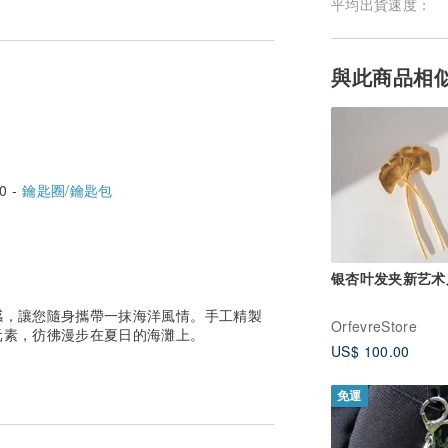
平均出貨速度：
與此商品相
0 -
鑰匙圈/鑰匙包
银杏叶发夹新艺术
感，讓您隨身攜帶一抹海洋風情。手工精製
OrfevreStore
元素，彷彿漫步在夏日的海灘上。
US$ 100.00
免運