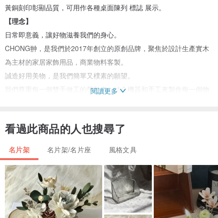
黃銅刻印彰顯品質，可用作各種桌面陳列 標誌 展示。
【理念】
日常即意義，讓好物滋養我們的身心。
CHONG翀，是我們於2017年創立的原創品牌，聚焦於設計生產實木
為主材的家居家飾用品，商業物料客製。
誠造好用美物，是我們簡單又樸素的願望。
我們尊重每一個雙手做工的勞動者，結合機器和手工來製作每一個物
閱讀更多
品。
我們選用環保天然可持續的材料，物盡其用，善待地球。
看過此商品的人也搜尋了
我們選用木蠟油塗裝，讓木頭和使用者都可以自由呼吸。
名片架
名片架/名片座
風格文具
材質
烏檀木底座+黃銅
尺寸
小號桌面標識牌 長20cm