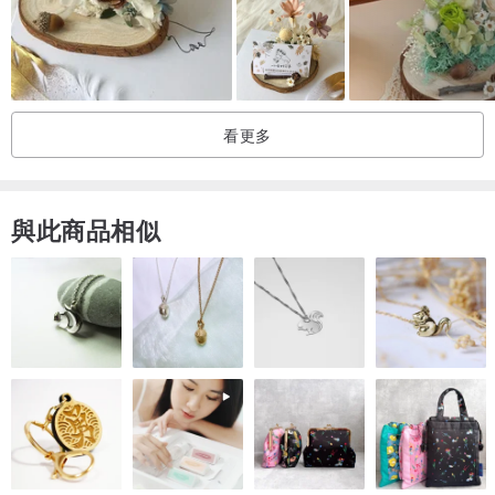
中號桌面標識牌 長26cm
大號桌面標識牌 長20cm 帶插筆偉和名片偉
手製尺寸，略有偏差，具體尺寸請參詳圖片。
看更多
款式
銅片款：刻字內容請站內信討論。
與此商品相似
客製工藝
客製款圖文皆為鐳射列印，字體效果是黑色的，可擦洗不會掉色。
注意事項
1/ 我們提供簡單的排版以及兩次以內的免費修改，如超過兩次，需收
取額外的排版費用
2/ 客製款圖文確認完後再下單，製作週期為 3-5個工作日
售後