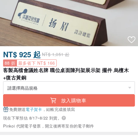
NT$ 925 起
NT$ 1,051 起
88 折
最多省下 NT$ 166
客製高檔會議姓名牌 職位桌面陳列架展示架 擺件 烏檀木
+復古黃銅
放入購物車
免費贈送
電子賀卡
，結帳完成後填寫
現在下單預估 8/17~8/22 到貨。
Pinkoi 代開電子發票，開立後將寄至你的電子郵件