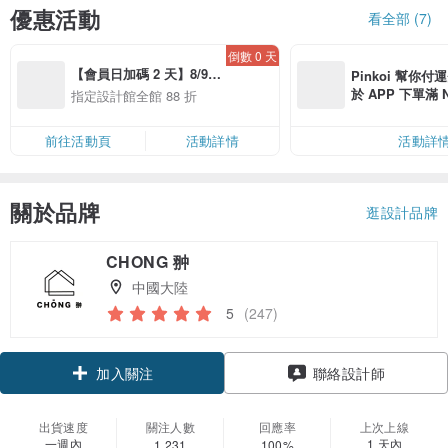
優惠活動
看全部 (7)
倒數 0 天
【會員日加碼 2 天】8/9-
Pinkoi 幫你付
8/10 精選設計限定 88 折
於 APP 下單滿 
指定設計館全館 88 折
運費 NT$ 100
前往活動頁
活動詳情
活動詳
關於品牌
逛設計品牌
CHONG 翀
中國大陸
5
(247)
領優惠券
聯絡設計師
加入關注
出貨速度
關注人數
回應率
上次上線
一週內
1 天內
1,231
100%