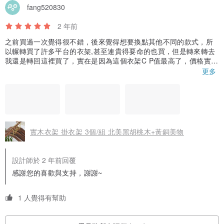
fang520830
2 年前
之前買過一次覺得很不錯，後來覺得想要換點其他不同的款式，所
以輾轉買了許多平台的衣架,甚至連貴得要命的也買，但是轉來轉去
我還是轉回這裡買了，實在是因為這個衣架C P值最高了，價格實
在，品質好，很結實很漂亮很實用，掛起衣服不會肩凸，如果不是
更多
因為運費的關係，真想買多一點，這裡真的太好逛了！謝謝賣方！
實木衣架 掛衣架 3個/組 北美黑胡桃木+黃銅美物
設計師於 2 年前回覆
感謝您的喜歡與支持，謝謝~
1 人覺得有幫助