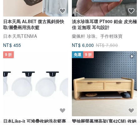
日本天馬 ALBET 復古風斜掛快
淡水珍珠耳環 PT900 鉑金 皮光極
取/層疊兩用洗衣籃
佳 近無瑕 耳勾設計
日本天馬TENMA
蘭佩軒 珍珠。手作輕珠寶
NT$ 455
NT$ 6,000
NT$ 7,500
9 折
免運
9 折
日本Like-it 可堆疊收納洗衣籃專
雙抽屜螢幕增高架(寬42CM) 收納
用 -滑滑便利輪 (專用輪)
書桌展示架 手工 客製化雷射雕刻
放入購物車
this-this 雜貨研究所
Pinocchio’s cabin
加入收藏
了解品牌