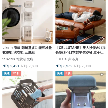
Like-it 窄款 隙縫型多功能可堆疊
【CELLUTANE】雙人沙發A01加
收納籃 洗衣籃 三層組
長型(2P)日本製平價沙發 皮革/燈
芯絨
this-this 雜貨研究所
FULUX 弗洛克
NT$ 2,421
NT$ 2,690
NT$ 6,952
NT$ 7,900
免運
32 折
免運
8 折