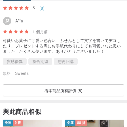
5
(8)
A**a
1 個月前
可愛いお菓子に可愛い色合い、ふせんとして文字を書いてデコし
たり、プレゼントする際にお手紙代わりにしても可愛いなと思い
ました！たくさん使います、ありがとうございました！
質感優異
符合期望
想再回購
規格：
Sweets
看本商品所有評價 (8)
與此商品相似
免運
9 折
免運
88 折