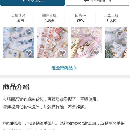
出貨速度
關注人數
回應率
上次上線
一週內
1 天內
1,655
89%
逛全部商品
商品介紹
每張圖案皆有虛線裁切，可輕鬆徒手撕下，單張使用。
背膠採用低黏性設計，能乾淨撕除，不留殘膠。
精緻的設計，無論是隨手筆記、為禮物增添溫馨話語，或是用於手帳