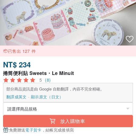
已售出 127 件
NT$ 234
捲筒便利貼 Sweets・Le Minuit
5
(8)
部分商品資訊是由 Google 自動翻譯，內容不完全精確。
翻譯成英文
顯示原文（日文）
放入購物車
免費贈送
電子賀卡
，結帳完成後填寫