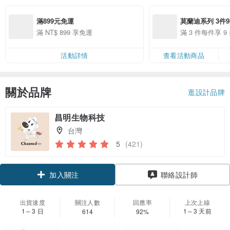
滿899元免運
莫蘭迪系列 3件
滿 NT$ 899 享免運
滿 3 件每件享 
活動詳情
查看活動商品
關於品牌
逛設計品牌
昌明生物科技
台灣
5
(421)
加入關注
聯絡設計師
出貨速度
關注人數
回應率
上次上線
1～3 日
1～3 天前
614
92%