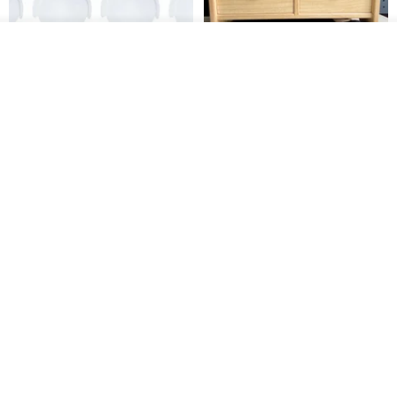
放入購物車
加入收藏
了解品牌
日本Like-it 可堆疊收納洗衣籃專
雙抽屜螢幕增高架(寬42CM) 收納
用 -滑滑便利輪 (專用輪)
書桌展示架 手工 客製化雷射雕刻
this-this 雜貨研究所
Pinocchio’s cabin
NT$ 234
NT$ 260
NT$ 3,026
NT$ 3,362
免運
68 折
日本squ+ SUN&WASSER可層疊
工業風_植物雙層展示層架/塊根/