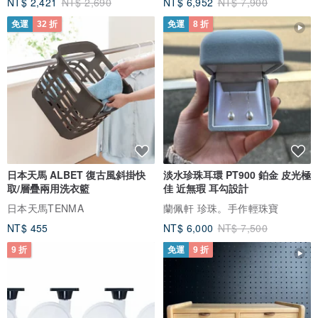
NT$ 2,421
NT$ 2,690
NT$ 6,952
NT$ 7,900
免運
32 折
免運
8 折
日本天馬 ALBET 復古風斜掛快
淡水珍珠耳環 PT900 鉑金 皮光極
取/層疊兩用洗衣籃
佳 近無瑕 耳勾設計
日本天馬TENMA
蘭佩軒 珍珠。手作輕珠寶
NT$ 455
NT$ 6,000
NT$ 7,500
9 折
免運
9 折