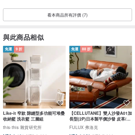
看本商品所有評價 (7)
與此商品相似
免運
9 折
免運
88 折
Like-it 窄款 隙縫型多功能可堆疊
【CELLUTANE】雙人沙發A01加
收納籃 洗衣籃 三層組
長型(2P)日本製平價沙發 皮革/燈
芯絨
this-this 雜貨研究所
FULUX 弗洛克