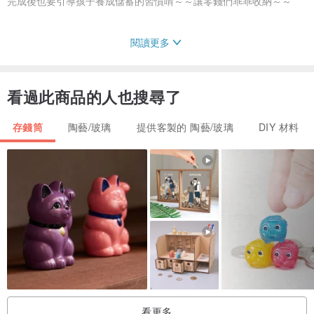
完成後也要引導孩子養成儲蓄的習慣唷～～讓零錢們乖乖收納～～
閱讀更多
#繽紛彩繪DIY
#調色盤與彩繪筆使用完盡速清洗
看過此商品的人也搜尋了
#大人小孩都適合
#與一般存錢筒一樣下方有個塞子 取出銅板相當方便
存錢筒
陶藝/玻璃
提供客製的 陶藝/玻璃
DIY 材料
#商品皆為實品拍攝，但每台電腦螢幕的不同，也會因擺放角度與光線
的問題與實體也許會有些許差異，可接受者才下訂。
#我們的商品出貨前皆有嚴格檢查及完整包裝保護商品，以確保品質上
的完美，寄送絕對安全不用擔心^^
#調色盤造型僅供參考 會因廠商提供而有所不同 可接受者才下訂
看更多