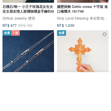
石榴石/唯一 小王子玫瑰花女生女
牆壁掛飾 Celtic cross 十字架 進
友女朋友情人節禮物禮盒手鍊B26
口橄欖木 161748
Holy Land blessing 來自聖地的祝福
Giftest Jewelry 禮悟
NT$ 677
NT$ 769
NT$ 1,200
免運
7 折
免運
放入購物車
加入收藏
了解品牌
L'amour 星星珍珠手鏈 (白金色)
耶穌受難像木製十字架 24 公分
高，雕刻木製十字架，耶穌受難
像天主教十字架
ARLOS
AndyCarver
NT$ 4,641
NT$ 6,630
NT$ 1,560