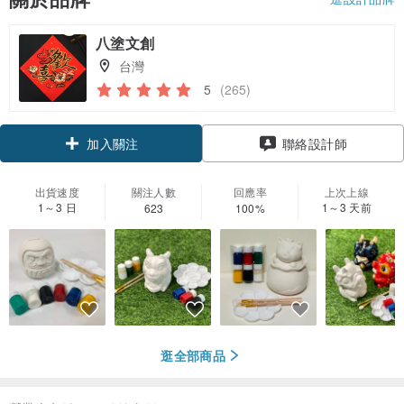
八塗文創
台灣
5
(265)
領優惠券
聯絡設計師
加入關注
出貨速度
關注人數
回應率
上次上線
1～3 日
1～3 天前
623
100%
逛全部商品