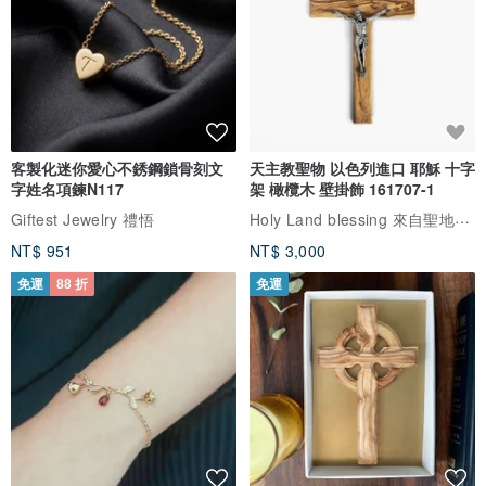
客製化迷你愛心不銹鋼鎖骨刻文
天主教聖物 以色列進口 耶穌 十字
字姓名項鍊N117
架 橄欖木 壁掛飾 161707-1
Holy Land blessing 來自聖地的祝福
Giftest Jewelry 禮悟
NT$ 951
NT$ 3,000
免運
88 折
免運