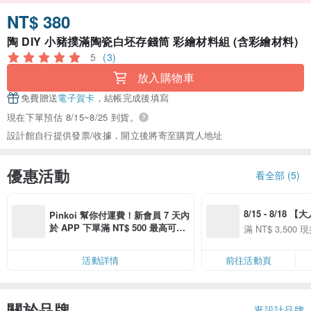
NT$ 380
陶 DIY 小豬撲滿陶瓷白坯存錢筒 彩繪材料組 (含彩繪材料)
5
(3)
放入購物車
免費贈送
電子賀卡
，結帳完成後填寫
現在下單預估 8/15~8/25 到貨。
設計館自行提供發票/收據，開立後將寄至購買人地址
優惠活動
看全部 (5)
8/15 - 8/18 
Pinkoi 幫你付運費！新會員 7 天內
季】滿 NT$3500
於 APP 下單滿 NT$ 500 最高可折
滿 NT$ 3,500 現
50
運費 NT$ 100
50
活動詳情
前往活動頁
關於品牌
逛設計品牌