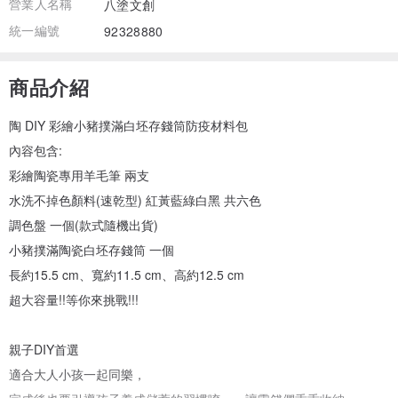
營業人名稱
八塗文創
統一編號
92328880
商品介紹
陶 DIY 彩繪小豬撲滿白坯存錢筒防疫材料包
內容包含:
彩繪陶瓷專用羊毛筆 兩支
水洗不掉色顏料(速乾型) 紅黃藍綠白黑 共六色
調色盤 一個(款式隨機出貨)
小豬撲滿陶瓷白坯存錢筒 一個
長約15.5 cm、寬約11.5 cm、高約12.5 cm
超大容量!!等你來挑戰!!!
親子DIY首選
適合大人小孩一起同樂，