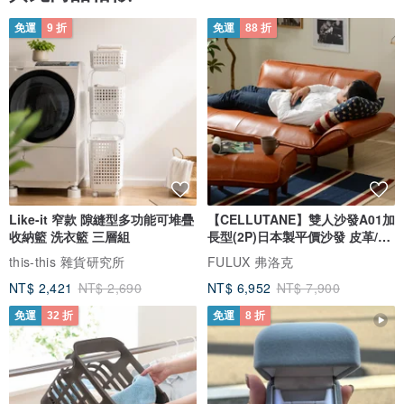
免運
9 折
免運
88 折
Like-it 窄款 隙縫型多功能可堆疊
【CELLUTANE】雙人沙發A01加
收納籃 洗衣籃 三層組
長型(2P)日本製平價沙發 皮革/燈
芯絨
this-this 雜貨研究所
FULUX 弗洛克
NT$ 2,421
NT$ 2,690
NT$ 6,952
NT$ 7,900
免運
32 折
免運
8 折