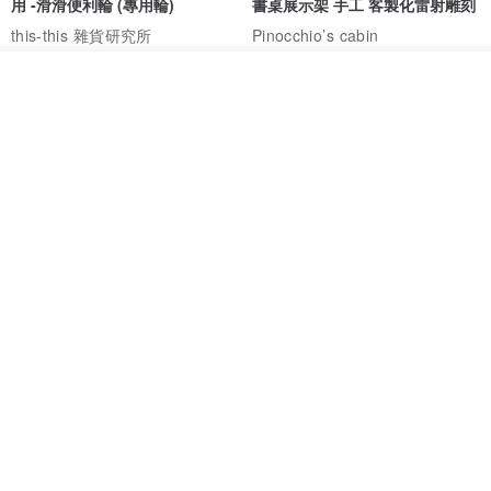
用 -滑滑便利輪 (專用輪)
書桌展示架 手工 客製化雷射雕刻
this-this 雜貨研究所
Pinocchio’s cabin
NT$ 234
NT$ 260
NT$ 3,026
NT$ 3,362
放入購物車
加入收藏
了解品牌
免運
68 折
日本squ+ SUN&WASSER可層疊
工業風_植物雙層展示層架/塊根/
置物洗衣籃-2入-多色可選
多肉植物/鐵網**歡迎客製**
日本squ+
銳龍工藝設計
NT$ 1,898
NT$ 2,790
NT$ 18,800
免運