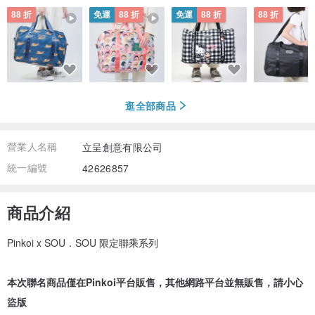
88 折
免運
88 折
免運
88 折
88 折
逛全部商品
營業人名稱
立呈創意有限公司
統一編號
42626857
商品介紹
Pinkoi x SOU．SOU 限定聯乘系列
本次聯名商品僅在Pinkoi平台販售，其他網路平台並無販售，請小心
盜版