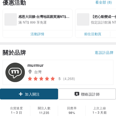
優惠活動
看全部 (8)
感恩大回饋-台灣地區購買滿NT$89
【把心動變成一份禮物
9即可免運
精選品牌全館滿 NT
滿 NT$ 899 享免運
指定設計館滿 NT$
活動詳情
前往活動頁
關於品牌
逛設計品牌
murmur
台灣
5
(4,268)
領優惠券
聯絡設計師
加入關注
出貨速度
關注人數
回應率
上次上線
1～3 日
1～3 天前
11,235
98%