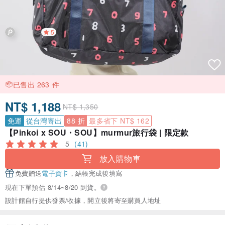
5
已售出 263 件
NT$ 1,188
NT$ 1,350
免運
從台灣寄出
88 折
最多省下 NT$ 162
【Pinkoi x SOU・SOU】murmur旅行袋 | 限定款
5
(41)
放入購物車
免費贈送
電子賀卡
，結帳完成後填寫
現在下單預估 8/14~8/20 到貨。
設計館自行提供發票/收據，開立後將寄至購買人地址