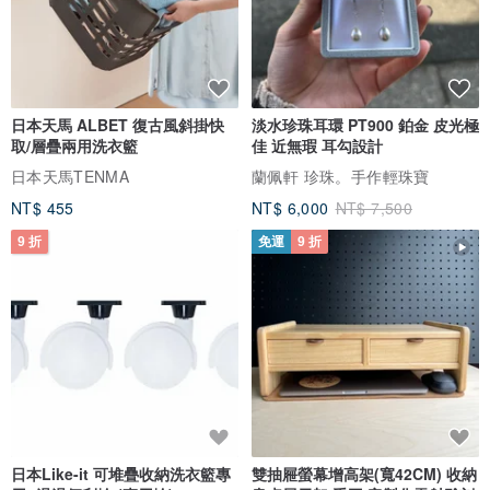
日本天馬 ALBET 復古風斜掛快
淡水珍珠耳環 PT900 鉑金 皮光極
取/層疊兩用洗衣籃
佳 近無瑕 耳勾設計
日本天馬TENMA
蘭佩軒 珍珠。手作輕珠寶
NT$ 455
NT$ 6,000
NT$ 7,500
9 折
免運
9 折
日本Like-it 可堆疊收納洗衣籃專
雙抽屜螢幕增高架(寬42CM) 收納