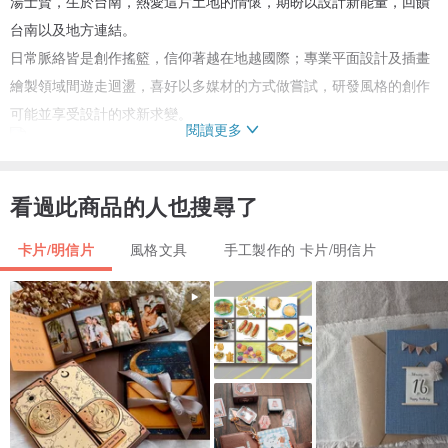
湯士賢，生於台南，熱愛這片土地的情懷，期盼以設計新能量，回饋
台南以及地方連結。
日常脈絡皆是創作搖籃，信仰著越在地越國際；專業平面設計及插畫
繪製領域間遊走迴盪，喜好以多媒材的方式做嘗試，研發風格的創作
可能並享受設計的求新求變。
閱讀更多
看過此商品的人也搜尋了
卡片/明信片
風格文具
手工製作的 卡片/明信片
｜規格｜
尺寸 148 x 105 mm
材質 啤酒卡 285g