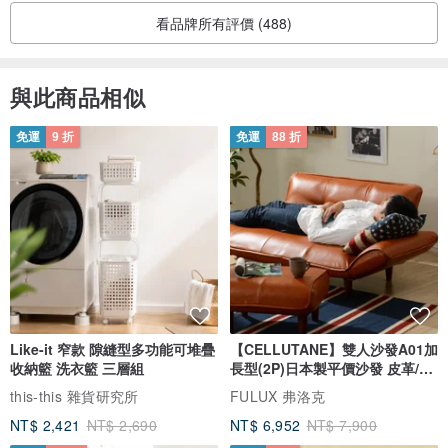
看品牌所有評價 (488)
與此商品相似
免運
9 折
免運
88 折
Like-it 窄款 隙縫型多功能可堆疊
【CELLUTANE】雙人沙發A01加
收納籃 洗衣籃 三層組
長型(2P)日本製平價沙發 皮革/燈
芯絨
this-this 雜貨研究所
FULUX 弗洛克
NT$ 2,421
NT$ 2,690
NT$ 6,952
NT$ 7,900