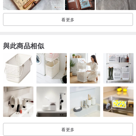
看更多
● 材質與印刷圖形顏色會因螢幕顯示設備差異存在色差，顏色請以實
際商品為準。
與此商品相似
● 對於商品如有任何疑問，請於7天內拍照並聯絡我們
● 商品瑕疵經我方同意退換貨後，請於寄回前回復至送達狀態，包含
主體、附件、內外包裝、隨貨文件、贈品、活動贈品等
臺灣製造 / Proudly Made In Taiwan
看更多
藝術家設計 / Designed by ©Cecil Tang