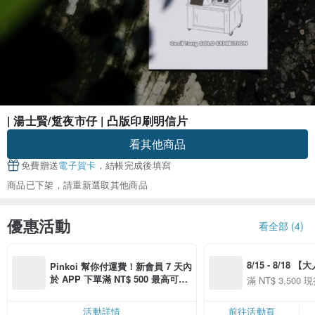
| 湯士賢/踅夜市仔 | 凸版印刷明信片
看其他商品
免費贈送
電子賀卡
，結帳完成後填寫
商品已下架，請重新選取其他商品
優惠活動
看全部 (4)
8/15 - 8/18 
Pinkoi 幫你付運費！新會員 7 天內
季】滿 NT$3500
於 APP 下單滿 NT$ 500 最高可折
滿 NT$ 3,500 現
50
運費 NT$ 100
50
活動詳情
前往活動頁