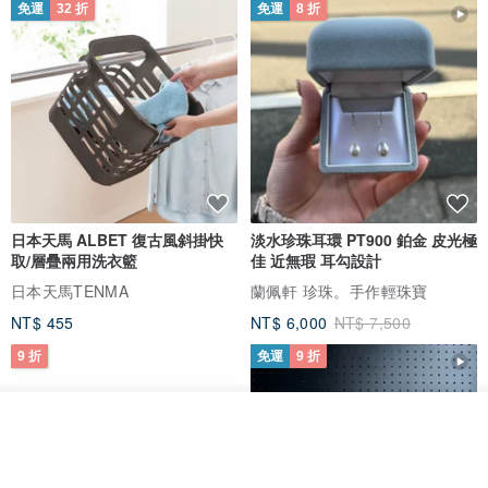
免運
32 折
免運
8 折
日本天馬 ALBET 復古風斜掛快
淡水珍珠耳環 PT900 鉑金 皮光極
取/層疊兩用洗衣籃
佳 近無瑕 耳勾設計
日本天馬TENMA
蘭佩軒 珍珠。手作輕珠寶
NT$ 455
NT$ 6,000
NT$ 7,500
9 折
免運
9 折
看其他商品
了解品牌