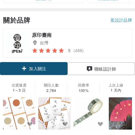
關於品牌
逛設計品牌
原印臺南
台灣
5
(488)
加入關注
聯絡設計師
出貨速度
關注人數
回應率
上次上線
1～3 日
1 天內
2,784
100%