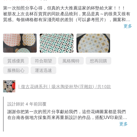
第一次拍照分享心得，但真的大大推薦這家的杯墊給大家！！！
被朋友上次去林百貨買的同款產品燒到，實品是真～的很美又很有
質感。每個磚格都有深淺亮暗的差別（可以參考照片），圖案和配
色也都很高級，以250元來說CP值真的不能再高了！！
更多
（要拿去送禮覺得面子滿滿）
質感優異
符合期望
風格獨特
想再回購
服務貼心
運送迅速
| 復古花磚系列 | 吸水陶瓷杯墊(浮雕款) /共10款
設計師於 4 年前回覆
謝謝你把第一次的照片分享獻給我們，這些花磚圖案都是我們
在台南各個地方採集而來再重新設計的作品，搭配UV印刷呈現
獨特的質感，謝謝你給予這麼高的評價，我們也會持續創作更
更多
多新商品，歡迎追蹤我們！Instagram◗ @iminartlab｜Facebo
ok◗ 原印臺南IMIN Tainan