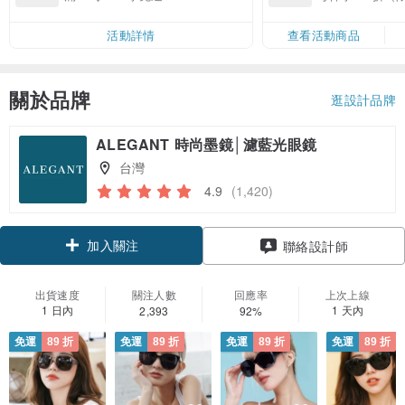
品）
活動詳情
查看活動商品
關於品牌
逛設計品牌
ALEGANT 時尚墨鏡│濾藍光眼鏡
台灣
4.9
(1,420)
加入關注
聯絡設計師
出貨速度
關注人數
回應率
上次上線
1 日內
1 天內
2,393
92%
免運
89 折
免運
89 折
免運
89 折
免運
89 折