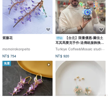
台北市
紫藤花
【台北】限量優惠-圖佳土
體驗
耳其馬賽克手作-送傳統服飾換裝
體驗
Turkiye Coffee&Mosaic studio土耳其咖啡與馬賽克燈工作坊
momoirokonpeito
NT$ 754
NT$ 920
免運
看其他商品
了解品牌