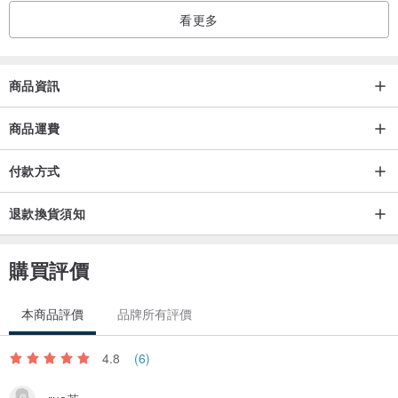
看更多
商品資訊
商品運費
付款方式
退款換貨須知
普魯士藍皮格紋手工禮盒
ALEGANT融合質感與現代美學風格的手工設計包裝，將普魯士藍獨
購買評價
特的質韻與文化，賦予在濃郁情感的皮革紋理中，使心意與美麗一起
收藏，讓收到這份心意的妳，眼睛都能熠熠發亮。
本商品評價
品牌所有評價
禮盒特色：
4.8
(6)
皮革紋理手工設計包裝，使心意與美麗一起收藏。
精緻設計的單開盒理念，讓心意與驚喜更別具一格，送禮體面又大