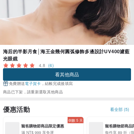
海后的半影月食│海王金幾何圓弧修飾多邊設計UV400濾藍
光眼鏡
4.8
(6)
看其他商品
免費贈送
電子賀卡
，結帳完成後填寫
商品已下架，請重新選取其他商品
優惠活動
看全部 (5)
倒數 5 天
寵爸購物節商品限定優惠
寵爸購物節商品
滿 NT$ 999 享免運
每件享 89 折（