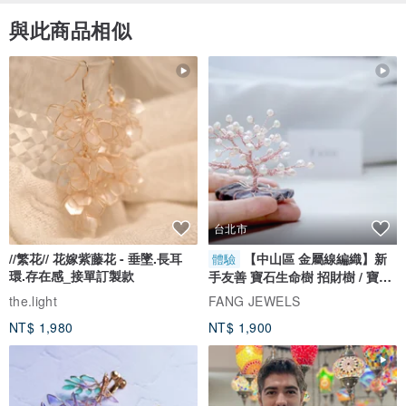
與此商品相似
ALEGANT眼鏡墨鏡商品符合經濟部標準檢驗局CNS15067檢驗，給您
最安心的服務與品質。
台北市
//繁花// 花嫁紫藤花 - 垂墜.長耳
【中山區 金屬線編織】新
體驗
環.存在感_接單訂製款
手友善 寶石生命樹 招財樹 / 寶石
自選
the.light
FANG JEWELS
NT$ 1,980
NT$ 1,900